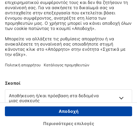
Copyright © eSky.gr. Με την επιφύλαξη παντός νομίμου δικαιώματος.