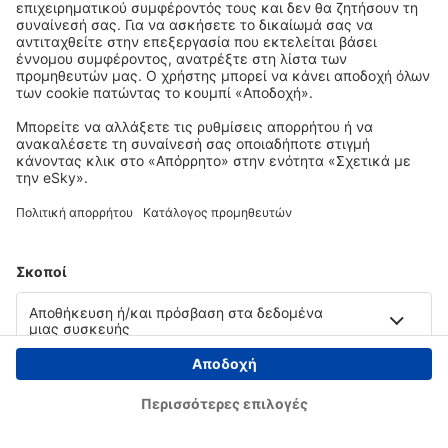
Copyright © eSky.gr. Με την επιφύλαξη παντός νομίμου δικαιώματος.