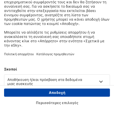
Copyright © eSky.gr. Με την επιφύλαξη παντός νομίμου δικαιώματος.