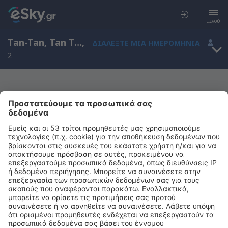
μενού
Tan-Tan, Tan Tan, Guelmim-Es-Semara, Μαρόκο (TTA)
,
ΔΙΑΛΈΞΤΕ ΜΙΑ ΗΜΕΡΟΜΗΝΊΑ
2
Μας συγχωρείτε, δεν υπάρχουν
αποτελέσματα για την αναζήτησή σας
Προσπαθήστε να κάνετε αναζήτηση με διαφορετικά κριτήρια