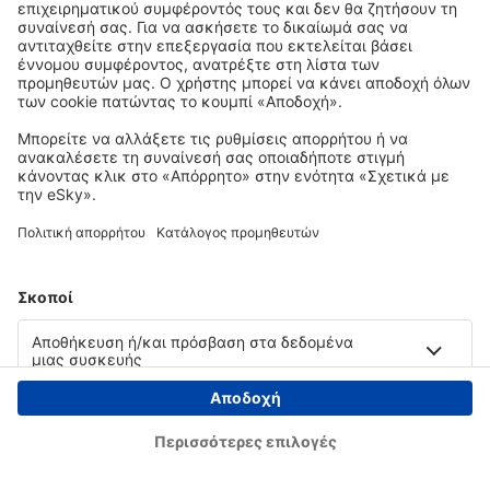
Copyright © eSky.gr. Με την επιφύλαξη παντός νομίμου δικαιώματος.