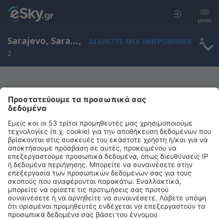
μενού
Sarajevo, Sarajevo Intl Airport, Federation of Bosnia and Herzegovina, Βοσνία και Ερζεγοβίνη (SJJ)
,
ΔΙΑΛΈΞΤΕ ΜΙΑ ΗΜΕΡΟΜΗΝΊΑ
2
Μας συγχωρείτε, δεν υπάρχουν
αποτελέσματα για την αναζήτησή σας
Προσπαθήστε να κάνετε αναζήτηση με διαφορετικά κριτήρια