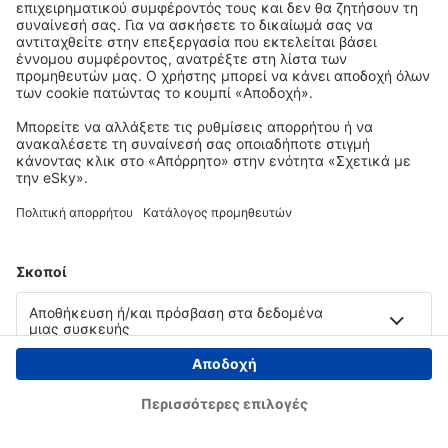
Copyright © eSky.gr. Με την επιφύλαξη παντός νομίμου δικαιώματος.