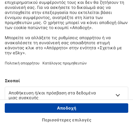
Copyright © eSky.gr. Με την επιφύλαξη παντός νομίμου δικαιώματος.