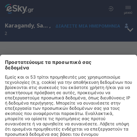
μενού
Karagandy, Sary-Arka, Καζακστάν (KGF)
,
ΔΙΑΛΈΞΤΕ ΜΙΑ ΗΜΕΡΟΜΗΝΊΑ
2
Μας συγχωρείτε, δεν υπάρχουν
αποτελέσματα για την αναζήτησή σας
Προσπαθήστε να κάνετε αναζήτηση με διαφορετικά κριτήρια