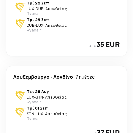
Τρί 22 Σεπ
LUX
-
DUB
·
Απευθείας
Ryanair
Τρί 29 Σεπ
DUB
-
LUX
·
Απευθείας
Ryanair
35 EUR
από
Λουξεμβούργο
-
Λονδίνο
7 ημέρες
Τετ 26 Αυγ
LUX
-
STN
·
Απευθείας
Ryanair
Τρί 01 Σεπ
STN
-
LUX
·
Απευθείας
Ryanair
37 EUR