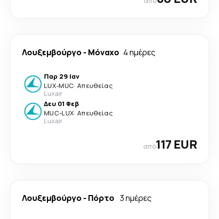
από
Λουξεμβούργο
-
Μόναχο
4 ημέρες
Παρ 29 Ιαν
LUX
-
MUC
·
Απευθείας
Luxair
Δευ 01 Φεβ
MUC
-
LUX
·
Απευθείας
Luxair
117 EUR
από
Λουξεμβούργο
-
Πόρτο
3 ημέρες