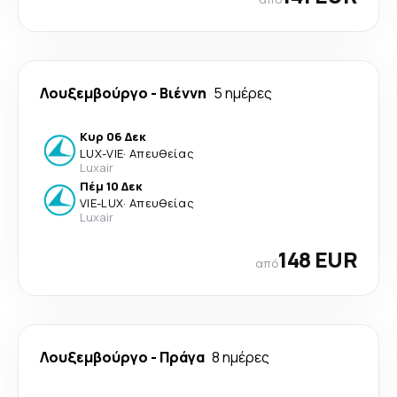
Λουξεμβούργο
-
Βιέννη
5 ημέρες
Κυρ 06 Δεκ
LUX
-
VIE
·
Απευθείας
Luxair
Πέμ 10 Δεκ
VIE
-
LUX
·
Απευθείας
Luxair
148 EUR
από
Λουξεμβούργο
-
Πράγα
8 ημέρες