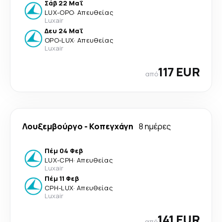
Σάβ 22 Μαΐ
LUX
-
OPO
·
Απευθείας
Luxair
Δευ 24 Μαΐ
OPO
-
LUX
·
Απευθείας
Luxair
117 EUR
από
Λουξεμβούργο
-
Κοπεγχάγη
8 ημέρες
Πέμ 04 Φεβ
LUX
-
CPH
·
Απευθείας
Luxair
Πέμ 11 Φεβ
CPH
-
LUX
·
Απευθείας
Luxair
141 EUR
από