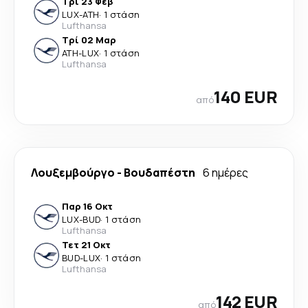
Τρί 23 Φεβ
LUX
-
ATH
·
1 στάση
Lufthansa
Τρί 02 Μαρ
ATH
-
LUX
·
1 στάση
Lufthansa
140 EUR
από
Λουξεμβούργο
-
Βουδαπέστη
6 ημέρες
Παρ 16 Οκτ
LUX
-
BUD
·
1 στάση
Lufthansa
Τετ 21 Οκτ
BUD
-
LUX
·
1 στάση
Lufthansa
142 EUR
από