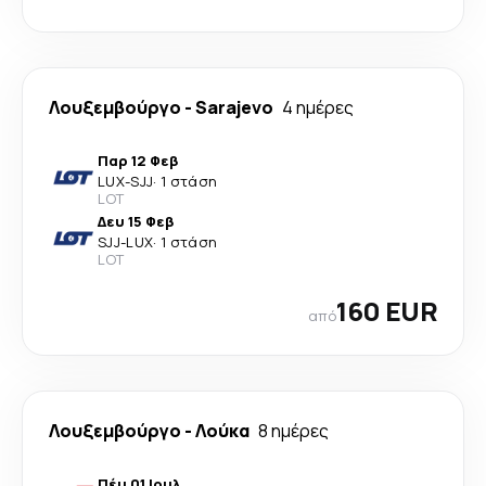
Λουξεμβούργο
-
Sarajevo
4 ημέρες
Παρ 12 Φεβ
LUX
-
SJJ
·
1 στάση
LOT
Δευ 15 Φεβ
SJJ
-
LUX
·
1 στάση
LOT
160 EUR
από
Λουξεμβούργο
-
Λούκα
8 ημέρες
Πέμ 01 Ιουλ