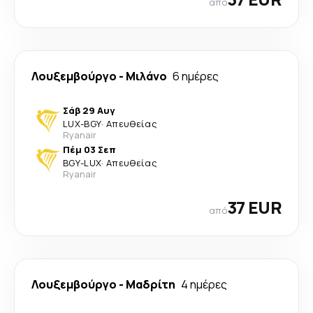
από
Λουξεμβούργο
-
Μιλάνο
6 ημέρες
Σάβ 29 Αυγ
LUX
-
BGY
·
Απευθείας
Ryanair
Πέμ 03 Σεπ
BGY
-
LUX
·
Απευθείας
Ryanair
37 EUR
από
Λουξεμβούργο
-
Μαδρίτη
4 ημέρες