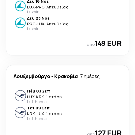
Δευ 16 Νοε
LUX
-
PRG
·
Απευθείας
Luxair
Δευ 23 Νοε
PRG
-
LUX
·
Απευθείας
Luxair
149 EUR
από
Λουξεμβούργο
-
Κρακοβία
7 ημέρες
Πέμ 03 Σεπ
LUX
-
KRK
·
1 στάση
Lufthansa
Τετ 09 Σεπ
KRK
-
LUX
·
1 στάση
Lufthansa
127 EUR
από