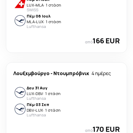
LUX
-
MLA
·
1 στάση
SWISS
Πέμ 08 Ιουλ
MLA
-
LUX
·
1 στάση
Lufthansa
166 EUR
από
Λουξεμβούργο
-
Ντουμπρόβνικ
4 ημέρες
Δευ 31 Αυγ
LUX
-
DBV
·
1 στάση
Lufthansa
Πέμ 03 Σεπ
DBV
-
LUX
·
1 στάση
Lufthansa
170 EUR
από