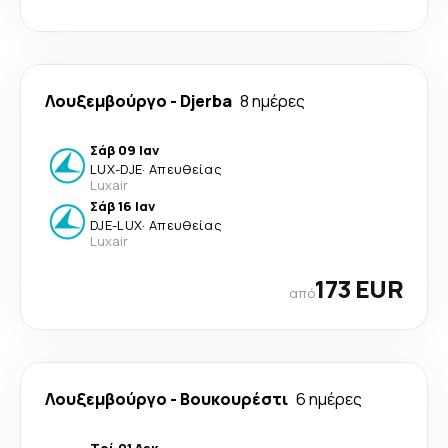
Λουξεμβούργο
-
Djerba
8 ημέρες
Σάβ 09 Ιαν
LUX
-
DJE
·
Απευθείας
Luxair
Σάβ 16 Ιαν
DJE
-
LUX
·
Απευθείας
Luxair
173 EUR
από
Λουξεμβούργο
-
Βουκουρέστι
6 ημέρες