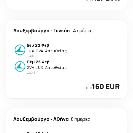
Λουξεμβούργο
-
Γενεύη
4 ημέρες
Δευ 22 Φεβ
LUX
-
GVA
·
Απευθείας
Luxair
Πέμ 25 Φεβ
GVA
-
LUX
·
Απευθείας
Luxair
160 EUR
από
Λουξεμβούργο
-
Αθήνα
8 ημέρες