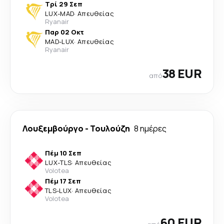
Τρί 29 Σεπ
LUX
-
MAD
·
Απευθείας
Ryanair
Παρ 02 Οκτ
MAD
-
LUX
·
Απευθείας
Ryanair
38 EUR
από
Λουξεμβούργο
-
Τουλούζη
8 ημέρες
Πέμ 10 Σεπ
LUX
-
TLS
·
Απευθείας
Volotea
Πέμ 17 Σεπ
TLS
-
LUX
·
Απευθείας
Volotea
60 EUR