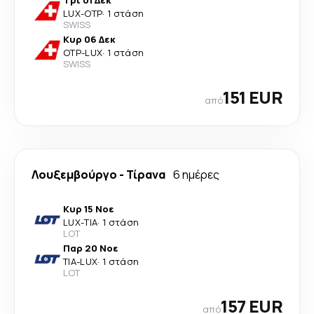
Τρί 01 Δεκ
LUX
-
OTP
·
1 στάση
SWISS
Κυρ 06 Δεκ
OTP
-
LUX
·
1 στάση
SWISS
151 EUR
από
Λουξεμβούργο
-
Τίρανα
6 ημέρες
Κυρ 15 Νοε
LUX
-
TIA
·
1 στάση
LOT
Παρ 20 Νοε
TIA
-
LUX
·
1 στάση
LOT
157 EUR
από