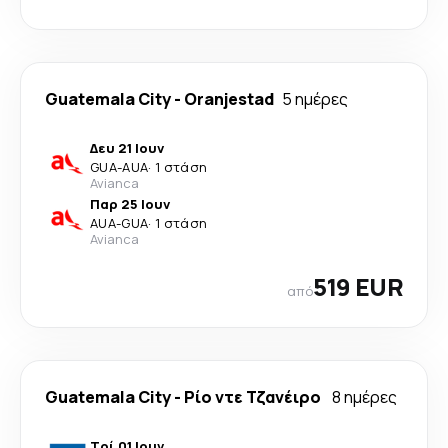
Guatemala City
-
Oranjestad
5 ημέρες
Δευ 21 Ιουν
GUA
-
AUA
·
1 στάση
Avianca
Παρ 25 Ιουν
AUA
-
GUA
·
1 στάση
Avianca
519 EUR
από
Guatemala City
-
Ρίο ντε Τζανέιρο
8 ημέρες
Τρί 01 Ιουν