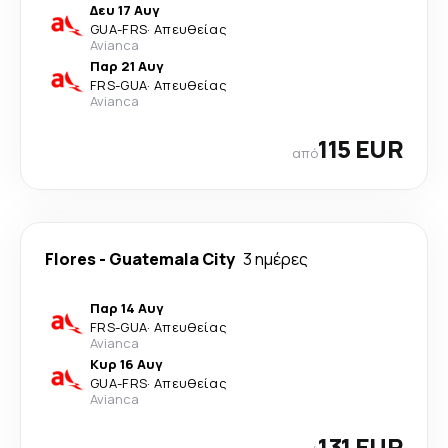
Δευ 17 Αυγ
GUA
-
FRS
·
Απευθείας
Avianca
Παρ 21 Αυγ
FRS
-
GUA
·
Απευθείας
Avianca
115 EUR
από
Flores
-
Guatemala City
3 ημέρες
Παρ 14 Αυγ
FRS
-
GUA
·
Απευθείας
Avianca
Κυρ 16 Αυγ
GUA
-
FRS
·
Απευθείας
Avianca
131 EUR