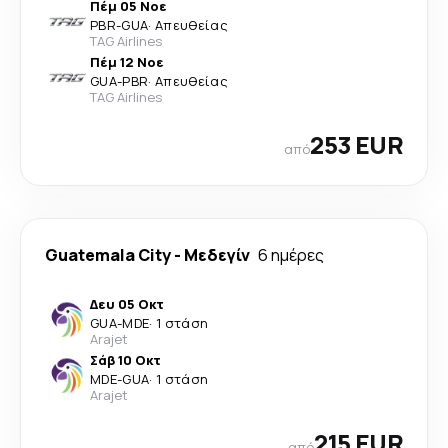
Πέμ 05 Νοε
PBR
-
GUA
·
Απευθείας
TAG Airlines
Πέμ 12 Νοε
GUA
-
PBR
·
Απευθείας
TAG Airlines
253 EUR
από
Guatemala City
-
Μεδεγίν
6 ημέρες
Δευ 05 Οκτ
GUA
-
MDE
·
1 στάση
Arajet
Σάβ 10 Οκτ
MDE
-
GUA
·
1 στάση
Arajet
215 EUR
από