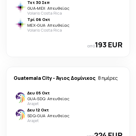
Τετ 30 Σεπ
GUA
-
MEX
·
Απευθείας
Volaris Costa Rica
Τρί 06 Οκτ
MEX
-
GUA
·
Απευθείας
Volaris Costa Rica
193 EUR
από
Guatemala City
-
Άγιος Δομίνικος
8 ημέρες
Δευ 05 Οκτ
GUA
-
SDQ
·
Απευθείας
Arajet
Δευ 12 Οκτ
SDQ
-
GUA
·
Απευθείας
Arajet
224 EUR