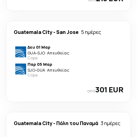
Guatemala City
-
San Jose
5 ημέρες
Δευ 01 Μαρ
GUA
-
SJO
·
Απευθείας
Copa
Παρ 05 Μαρ
SJO
-
GUA
·
Απευθείας
Copa
301 EUR
από
Guatemala City
-
Πόλη του Παναμά
3 ημέρες