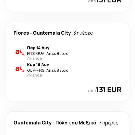
από
Flores
-
Guatemala City
3 ημέρες
Παρ 14 Αυγ
FRS
-
GUA
·
Απευθείας
Avianca
Κυρ 16 Αυγ
GUA
-
FRS
·
Απευθείας
Avianca
131 EUR
από
Guatemala City
-
Πόλη του Μεξικό
7 ημέρες