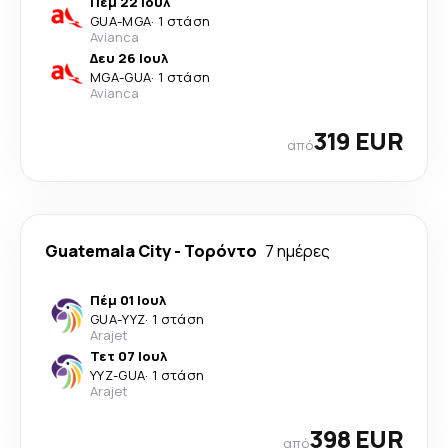
Πέμ 22 Ιουλ
GUA
-
MGA
·
1 στάση
Avianca
Δευ 26 Ιουλ
MGA
-
GUA
·
1 στάση
Avianca
319 EUR
από
Guatemala City
-
Τορόντο
7 ημέρες
Πέμ 01 Ιουλ
GUA
-
YYZ
·
1 στάση
Arajet
Τετ 07 Ιουλ
YYZ
-
GUA
·
1 στάση
Arajet
398 EUR
από