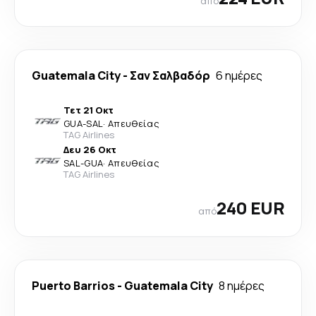
από
Guatemala City
-
Σαν Σαλβαδόρ
6 ημέρες
Τετ 21 Οκτ
GUA
-
SAL
·
Απευθείας
TAG Airlines
Δευ 26 Οκτ
SAL
-
GUA
·
Απευθείας
TAG Airlines
240 EUR
από
Puerto Barrios
-
Guatemala City
8 ημέρες