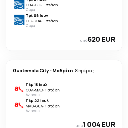
GUA
-
GIG
·
1 στάση
Copa
Τρί 08 Ιουν
GIG
-
GUA
·
1 στάση
Copa
620 EUR
από
Guatemala City
-
Μαδρίτη
8 ημέρες
Πέμ 15 Ιουλ
GUA
-
MAD
·
1 στάση
Avianca
Πέμ 22 Ιουλ
MAD
-
GUA
·
1 στάση
Avianca
1 004 EUR
από