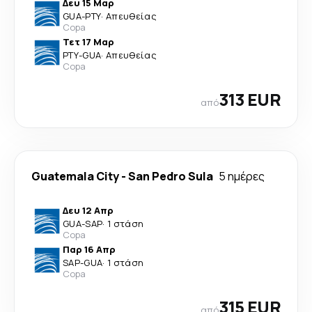
Δευ 15 Μαρ
GUA
-
PTY
·
Απευθείας
Copa
Τετ 17 Μαρ
PTY
-
GUA
·
Απευθείας
Copa
313 EUR
από
Guatemala City
-
San Pedro Sula
5 ημέρες
Δευ 12 Απρ
GUA
-
SAP
·
1 στάση
Copa
Παρ 16 Απρ
SAP
-
GUA
·
1 στάση
Copa
315 EUR
από