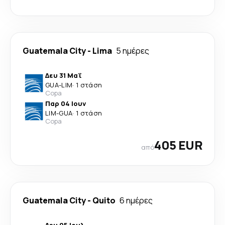
Guatemala City
-
Lima
5 ημέρες
Δευ 31 Μαΐ
GUA
-
LIM
·
1 στάση
Copa
Παρ 04 Ιουν
LIM
-
GUA
·
1 στάση
Copa
405 EUR
από
Guatemala City
-
Quito
6 ημέρες