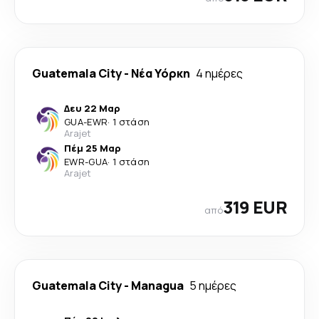
Guatemala City
-
Νέα Υόρκη
4 ημέρες
Δευ 22 Μαρ
GUA
-
EWR
·
1 στάση
Arajet
Πέμ 25 Μαρ
EWR
-
GUA
·
1 στάση
Arajet
319 EUR
από
Guatemala City
-
Managua
5 ημέρες