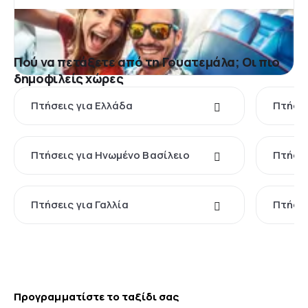
Πού να πετάξετε από τη Γουατεμάλα; Οι πιο
δημοφιλείς χώρες
Πτήσεις για Ελλάδα
Πτήσει
Πτήσεις για Ηνωμένο Βασίλειο
Πτήσει
Πτήσεις για Γαλλία
Πτήσει
Προγραμματίστε το ταξίδι σας