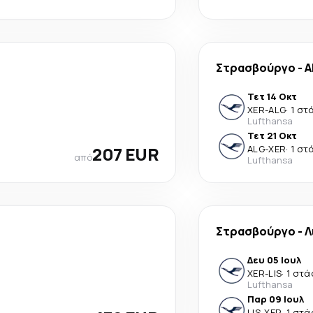
Στρασβούργο
-
A
Τετ 14 Οκτ
XER
-
ALG
·
1 στ
Lufthansa
Τετ 21 Οκτ
207 EUR
ALG
-
XER
·
1 στ
από
Lufthansa
Στρασβούργο
-
Λ
Δευ 05 Ιουλ
XER
-
LIS
·
1 στά
Lufthansa
Παρ 09 Ιουλ
LIS
-
XER
·
1 στά