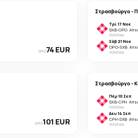
Στρασβούργο
-
Π
Τρί 17 Νοε
SXB
-
OPO
·
Απε
Volotea
Σάβ 21 Νοε
74 EUR
OPO
-
SXB
·
Απε
από
Volotea
Στρασβούργο
-
Κ
Πέμ 10 Σεπ
SXB
-
CPH
·
Απε
Volotea
Δευ 14 Σεπ
101 EUR
CPH
-
SXB
·
Απε
από
Volotea