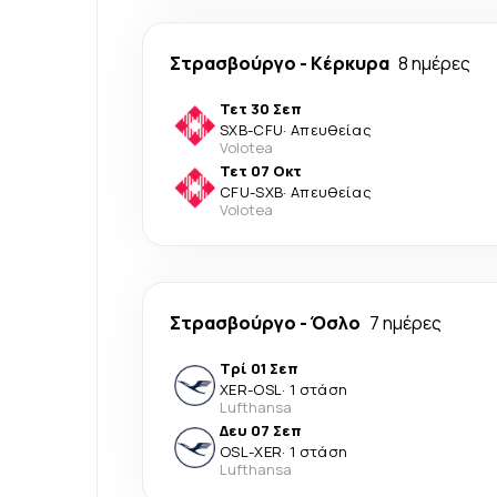
Στρασβούργο
-
Κέρκυρα
8 ημέρες
Τετ 30 Σεπ
SXB
-
CFU
·
Απευθείας
Volotea
Τετ 07 Οκτ
CFU
-
SXB
·
Απευθείας
Volotea
Στρασβούργο
-
Όσλο
7 ημέρες
Τρί 01 Σεπ
XER
-
OSL
·
1 στάση
Lufthansa
Δευ 07 Σεπ
OSL
-
XER
·
1 στάση
Lufthansa