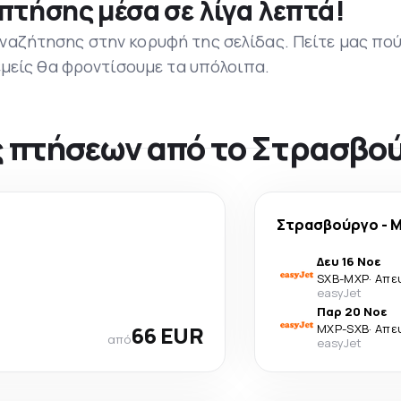
πτήσης μέσα σε λίγα λεπτά!
ναζήτησης στην κορυφή της σελίδας. Πείτε μας πο
 εμείς θα φροντίσουμε τα υπόλοιπα.
ς πτήσεων από το Στρασβο
Στρασβούργο
-
Μ
Δευ 16 Νοε
SXB
-
MXP
·
Απε
easyJet
Παρ 20 Νοε
66 EUR
MXP
-
SXB
·
Απε
από
easyJet