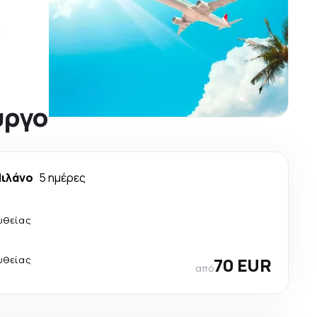
ύ
ύργο
ιλάνο
5 ημέρες
υθείας
υθείας
70 EUR
από