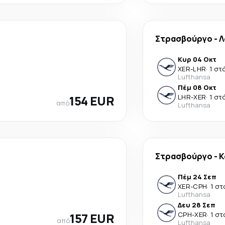
Στρασβούργο
-
Λ
Κυρ 04 Οκτ
XER
-
LHR
·
1 στ
Lufthansa
Πέμ 08 Οκτ
154 EUR
LHR
-
XER
·
1 στ
από
Lufthansa
Στρασβούργο
-
Κ
Πέμ 24 Σεπ
XER
-
CPH
·
1 σ
Lufthansa
Δευ 28 Σεπ
157 EUR
CPH
-
XER
·
1 σ
από
Lufthansa