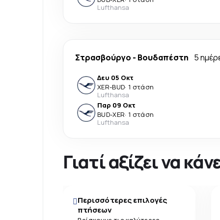
Lufthansa
Στρασβούργο
-
Βουδαπέστη
5 ημέρ
Δευ 05 Οκτ
XER
-
BUD
·
1 στάση
Lufthansa
Παρ 09 Οκτ
BUD
-
XER
·
1 στάση
Lufthansa
Γιατί αξίζει να κά
Περισσότερες επιλογές
πτήσεων