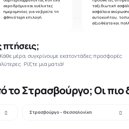
συμπεριλαμβάνοντας κοντινά
πρόσθετες υπηρεσ
αεροδρόμια και ευέλικτες
ταξιδιωτική ασφάλ
ημερομηνίες για να βρείτε τη
ασφάλεια ακύρωσης
φθηνότερη επιλογή.
αυτοκινήτου, τοπι
αξιοθέατα και πολ
 πτήσεις;
 Κάθε μέρα, συγκρίνουμε εκατοντάδες προσφορές
αλύτερες. Ρίξτε μια ματιά!
πό το Στρασβούργο; Οι πιο
Στρασβούργο - Θεσσαλονίκη