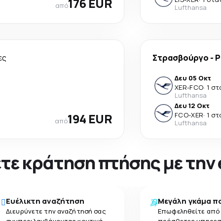
176 EUR
από
Lufthansa
ες
Στρασβούργο
-
Ρ
Δευ 05 Οκτ
XER
-
FCO
·
1 σ
Lufthansa
Δευ 12 Οκτ
194 EUR
FCO
-
XER
·
1 σ
από
Lufthansa
νετε κράτηση πτήσης με την
Ευέλικτη αναζήτηση
Μεγάλη γκάμα π
Διευρύνετε την αναζήτησή σας
Επωφεληθείτε από