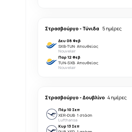
Στρασβούργο
-
Τύνιδα
5 ημέρες
Δευ 08 Φεβ
SXB
-
TUN
·
Απευθείας
Nouvelair
Παρ 12 Φεβ
TUN
-
SXB
·
Απευθείας
Nouvelair
Στρασβούργο
-
Δουβλίνο
4 ημέρες
Πέμ 10 Σεπ
XER
-
DUB
·
1 στάση
Lufthansa
Κυρ 13 Σεπ
DUB
-
XER
·
1 στάση