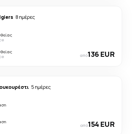
lgiers
8 ημέρες
υθείας
ce
υθείας
136 EUR
από
ce
ουκουρέστι
5 ημέρες
άση
άση
154 EUR
από