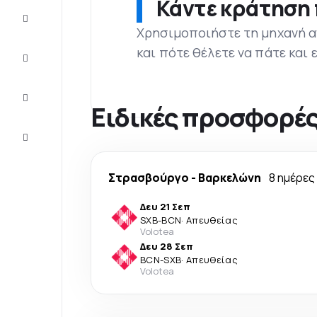
Κάντε κράτηση 
Προσφορές
Χρησιμοποιήστε τη μηχανή α
και πότε θέλετε να πάτε και
Ολοκληρώστε
το ταξίδι
Ιδέες και
συμβουλές
Ειδικές προσφορέ
Eξυπηρέτηση
πελατών
Στρασβούργο
-
Βαρκελώνη
8 ημέρες
Δευ 21 Σεπ
SXB
-
BCN
·
Απευθείας
Volotea
Δευ 28 Σεπ
BCN
-
SXB
·
Απευθείας
Volotea