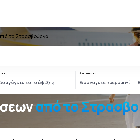
από το Στρασβούργο
Προς
Αναχώρηση
Ε
ήσεων
από το Στρασβ