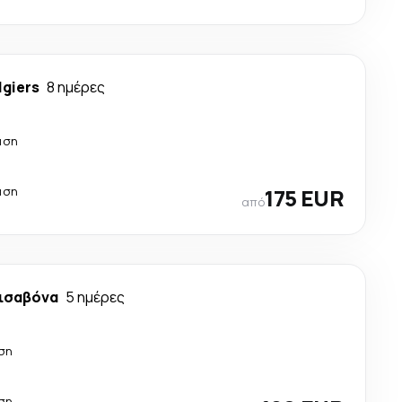
lgiers
8 ημέρες
άση
άση
175 EUR
από
ισαβόνα
5 ημέρες
ση
ση