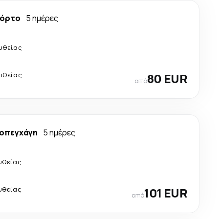
όρτο
5 ημέρες
υθείας
υθείας
80 EUR
από
οπεγχάγη
5 ημέρες
υθείας
υθείας
101 EUR
από