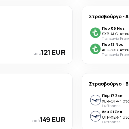
Στρασβούργο
-
A
Παρ 06 Νοε
SXB
-
ALG
·
Απε
Transavia Fran
Παρ 13 Νοε
121 EUR
ALG
-
SXB
·
Απε
από
Transavia Fran
Στρασβούργο
-
Β
Πέμ 17 Σεπ
XER
-
OTP
·
1 στ
Lufthansa
Δευ 21 Σεπ
149 EUR
OTP
-
XER
·
1 στ
από
Lufthansa