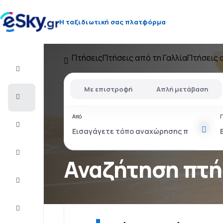
Η ταξιδιωτική σας πλατφόρμα
Πτήσεις
Πτήσεις από τη Γαλλία
Πτήσεις 
Πτήση+Ξενοδοχείο
Με επιστροφή
Απλή μετάβαση
Αεροπορικά
εισιτήρια
Από
Διακοπές
Τελευταίας
στιγμής
Αναζήτηση πτ
City
Break
Διαμονή