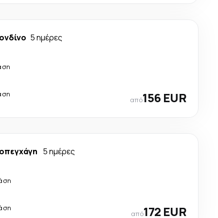
ονδίνο
5 ημέρες
άση
άση
156 EUR
από
οπεγχάγη
5 ημέρες
τάση
τάση
172 EUR
από