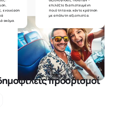
ίες:
αξιολογήσεις πελατών -
ιση,
επιλέξτε διαπιστευμένη
, ενοικίαση
ποιότητα και κάντε κράτηση
κά
με απόλυτη αξιοπιστία.
λά ακόμα.
 δημοφιλείς προορισμοί