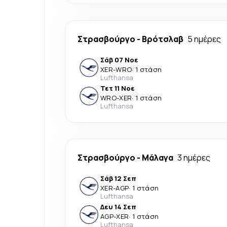
Στρασβούργο
-
Βρότσλαβ
5 ημέρες
Σάβ 07 Νοε
XER
-
WRO
·
1 στάση
Lufthansa
Τετ 11 Νοε
WRO
-
XER
·
1 στάση
Lufthansa
Στρασβούργο
-
Μάλαγα
3 ημέρες
Σάβ 12 Σεπ
XER
-
AGP
·
1 στάση
Lufthansa
Δευ 14 Σεπ
AGP
-
XER
·
1 στάση
Lufthansa