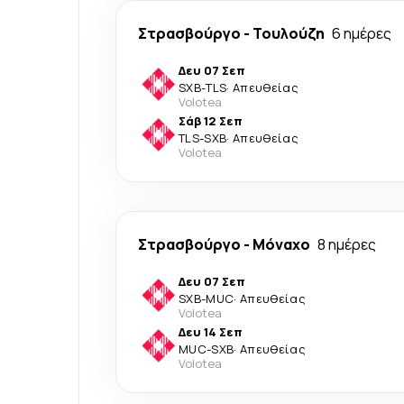
Στρασβούργο
-
Τουλούζη
6 ημέρες
Δευ 07 Σεπ
SXB
-
TLS
·
Απευθείας
Volotea
Σάβ 12 Σεπ
TLS
-
SXB
·
Απευθείας
Volotea
Στρασβούργο
-
Μόναχο
8 ημέρες
Δευ 07 Σεπ
SXB
-
MUC
·
Απευθείας
Volotea
Δευ 14 Σεπ
MUC
-
SXB
·
Απευθείας
Volotea