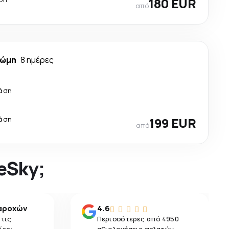
180 EUR
από
ώμη
8 ημέρες
τάση
τάση
199 EUR
από
 eSky;
αροχών
4.6
 τις
Περισσότερες από 4950