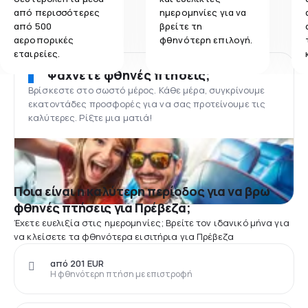
από περισσότερες
ημερομηνίες για να
από 500
βρείτε τη
αεροπορικές
φθηνότερη επιλογή.
εταιρείες.
Ψάχνετε φθηνές πτήσεις;
Βρίσκεστε στο σωστό μέρος. Κάθε μέρα, συγκρίνουμε
εκατοντάδες προσφορές για να σας προτείνουμε τις
καλύτερες. Ρίξτε μια ματιά!
Ποια είναι η καλύτερη περίοδος για να βρω
φθηνές πτήσεις για Πρέβεζα;
Έχετε ευελιξία στις ημερομηνίες; Βρείτε τον ιδανικό μήνα για
να κλείσετε τα φθηνότερα εισιτήρια για Πρέβεζα
από 201 EUR
Η φθηνότερη πτήση με επιστροφή