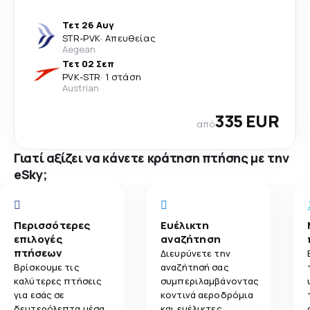
Τετ 26 Αυγ
STR
-
PVK
·
Απευθείας
Aegean
Τετ 02 Σεπ
PVK
-
STR
·
1 στάση
Austrian
335 EUR
από
Γιατί αξίζει να κάνετε κράτηση πτήσης με την
eSky;
Περισσότερες
Ευέλικτη
επιλογές
αναζήτηση
πτήσεων
Διευρύνετε την
Βρίσκουμε τις
αναζήτησή σας
καλύτερες πτήσεις
συμπεριλαμβάνοντας
για εσάς σε
κοντινά αεροδρόμια
δευτερόλεπτα μέσα
και ευέλικτες