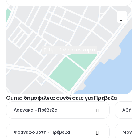
Προβολή στον χάρτη
Οι πιο δημοφιλείς συνδέσεις για Πρέβεζα
Λάρνακα - Πρέβεζα
Αθήνα 
Φρανκφούρτη - Πρέβεζα
Μόναχ