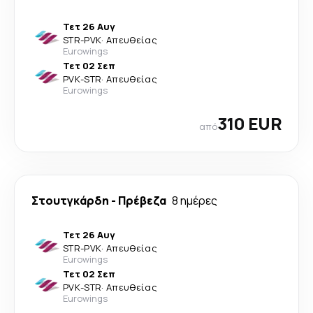
Τετ 26 Αυγ
STR
-
PVK
·
Απευθείας
Eurowings
Τετ 02 Σεπ
PVK
-
STR
·
Απευθείας
Eurowings
310 EUR
από
Στουτγκάρδη
-
Πρέβεζα
8 ημέρες
Τετ 26 Αυγ
STR
-
PVK
·
Απευθείας
Eurowings
Τετ 02 Σεπ
PVK
-
STR
·
Απευθείας
Eurowings