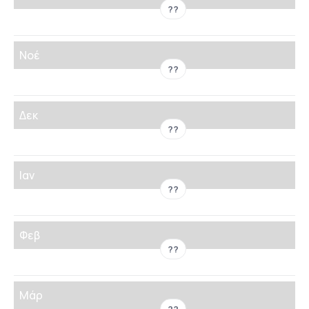
??
Νοέ
??
Δεκ
??
Ιαν
??
Φεβ
??
Μάρ