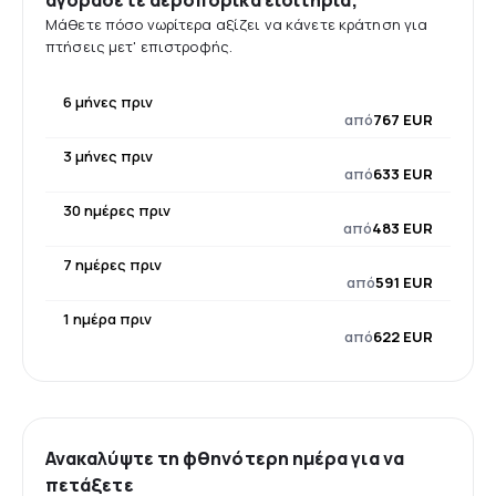
αγοράσετε αεροπορικά εισιτήρια;
Μάθετε πόσο νωρίτερα αξίζει να κάνετε κράτηση για
πτήσεις μετ' επιστροφής.
6 μήνες πριν
από
767 EUR
3 μήνες πριν
από
633 EUR
30 ημέρες πριν
από
483 EUR
7 ημέρες πριν
από
591 EUR
1 ημέρα πριν
από
622 EUR
Ανακαλύψτε τη φθηνότερη ημέρα για να
πετάξετε