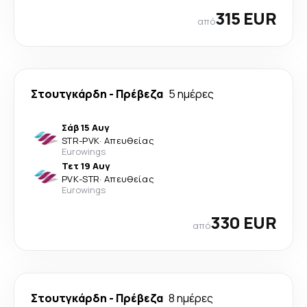
315 EUR
από
Στουτγκάρδη
-
Πρέβεζα
5 ημέρες
Σάβ 15 Αυγ
STR
-
PVK
·
Απευθείας
Eurowings
Τετ 19 Αυγ
PVK
-
STR
·
Απευθείας
Eurowings
330 EUR
από
Στουτγκάρδη
-
Πρέβεζα
8 ημέρες