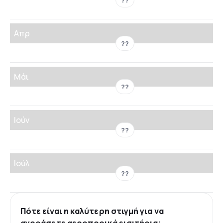
??
Απρ
??
Μάι
??
Ιούν
??
Ιούλ
??
Πότε είναι η καλύτερη στιγμή για να