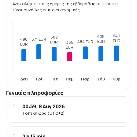
Ανακαλύψτε ποιες ημέρες της εβδομάδας οι πτήσεις
είναι συνήθως οι πιο οικονομικές.
640
605
582
498
571 EUR
EUR
EUR
484 EUR
EUR
365
EUR
EUR
Δευ
Τετ
Πέμ
Σάβ
Κυρ
Τρί
Παρ
Γενικές πληροφορίες
00:59, 8 Αυγ 2026
Τοπική ώρα (UTC+2)
2 h 15 min