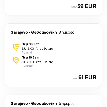
59 EUR
από
Sarajevo
-
Θεσσαλονίκη
8 ημέρες
Πέμ 03 Σεπ
SJJ
-
SKG
·
Απευθείας
Ryanair
Πέμ 10 Σεπ
SKG
-
SJJ
·
Απευθείας
Ryanair
61 EUR
από
Sarajevo
-
Θεσσαλονίκη
5 ημέρες