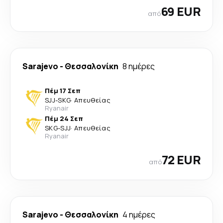
69 EUR
από
Sarajevo
-
Θεσσαλονίκη
8 ημέρες
Πέμ 17 Σεπ
SJJ
-
SKG
·
Απευθείας
Ryanair
Πέμ 24 Σεπ
SKG
-
SJJ
·
Απευθείας
Ryanair
72 EUR
από
Sarajevo
-
Θεσσαλονίκη
4 ημέρες