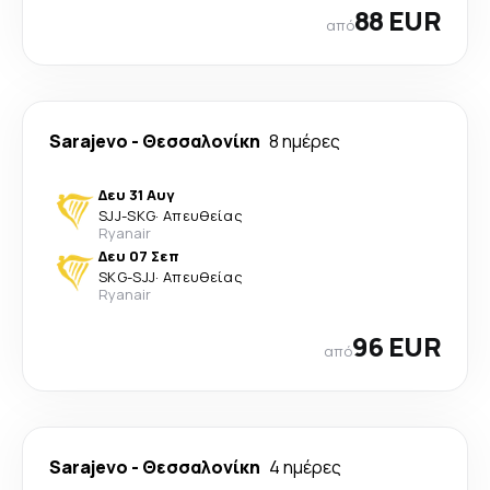
88 EUR
από
Sarajevo
-
Θεσσαλονίκη
8 ημέρες
Δευ 31 Αυγ
SJJ
-
SKG
·
Απευθείας
Ryanair
Δευ 07 Σεπ
SKG
-
SJJ
·
Απευθείας
Ryanair
96 EUR
από
Sarajevo
-
Θεσσαλονίκη
4 ημέρες