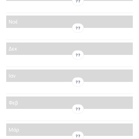
??
Νοέ
??
Δεκ
??
Ιαν
??
Φεβ
??
Μάρ
??