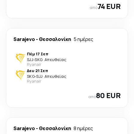
74 EUR
από
Sarajevo
-
Θεσσαλονίκη
5 ημέρες
Πέμ 17 Σεπ
SJJ
-
SKG
·
Απευθείας
Ryanair
Δευ 21 Σεπ
SKG
-
SJJ
·
Απευθείας
Ryanair
80 EUR
από
Sarajevo
-
Θεσσαλονίκη
8 ημέρες