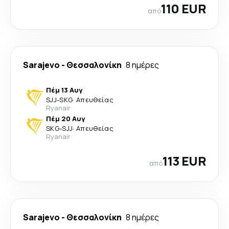
110 EUR
από
Sarajevo
-
Θεσσαλονίκη
8 ημέρες
Πέμ 13 Αυγ
SJJ
-
SKG
·
Απευθείας
Ryanair
Πέμ 20 Αυγ
SKG
-
SJJ
·
Απευθείας
Ryanair
113 EUR
από
Sarajevo
-
Θεσσαλονίκη
8 ημέρες