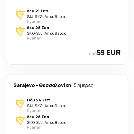
Δευ 21 Σεπ
SJJ
-
SKG
·
Απευθείας
Ryanair
Δευ 28 Σεπ
SKG
-
SJJ
·
Απευθείας
Ryanair
59 EUR
από
Sarajevo
-
Θεσσαλονίκη
5 ημέρες
Πέμ 24 Σεπ
SJJ
-
SKG
·
Απευθείας
Ryanair
Δευ 28 Σεπ
SKG
-
SJJ
·
Απευθείας
Ryanair