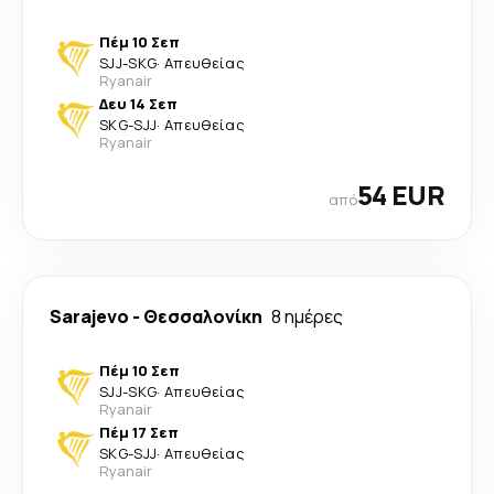
Πέμ 10 Σεπ
SJJ
-
SKG
·
Απευθείας
Ryanair
Δευ 14 Σεπ
SKG
-
SJJ
·
Απευθείας
Ryanair
54 EUR
από
Sarajevo
-
Θεσσαλονίκη
8 ημέρες
Πέμ 10 Σεπ
SJJ
-
SKG
·
Απευθείας
Ryanair
Πέμ 17 Σεπ
SKG
-
SJJ
·
Απευθείας
Ryanair