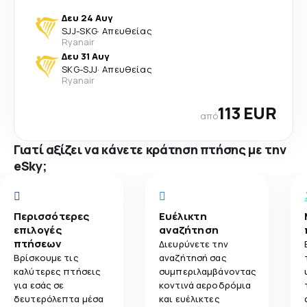
Δευ 24 Αυγ
SJJ
-
SKG
·
Απευθείας
Ryanair
Δευ 31 Αυγ
SKG
-
SJJ
·
Απευθείας
Ryanair
113 EUR
από
Γιατί αξίζει να κάνετε κράτηση πτήσης με την
eSky;
Περισσότερες
Ευέλικτη
επιλογές
αναζήτηση
πτήσεων
Διευρύνετε την
Βρίσκουμε τις
αναζήτησή σας
καλύτερες πτήσεις
συμπεριλαμβάνοντας
για εσάς σε
κοντινά αεροδρόμια
δευτερόλεπτα μέσα
και ευέλικτες