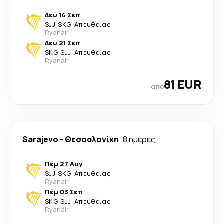
Δευ 14 Σεπ
SJJ
-
SKG
·
Απευθείας
Ryanair
Δευ 21 Σεπ
SKG
-
SJJ
·
Απευθείας
Ryanair
81 EUR
από
Sarajevo
-
Θεσσαλονίκη
8 ημέρες
Πέμ 27 Αυγ
SJJ
-
SKG
·
Απευθείας
Ryanair
Πέμ 03 Σεπ
SKG
-
SJJ
·
Απευθείας
Ryanair