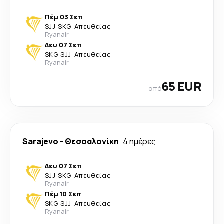
Πέμ 03 Σεπ
SJJ
-
SKG
·
Απευθείας
Ryanair
Δευ 07 Σεπ
SKG
-
SJJ
·
Απευθείας
Ryanair
65 EUR
από
Sarajevo
-
Θεσσαλονίκη
4 ημέρες
Δευ 07 Σεπ
SJJ
-
SKG
·
Απευθείας
Ryanair
Πέμ 10 Σεπ
SKG
-
SJJ
·
Απευθείας
Ryanair