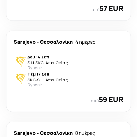
57 EUR
από
Sarajevo
-
Θεσσαλονίκη
4 ημέρες
Δευ 14 Σεπ
SJJ
-
SKG
·
Απευθείας
Ryanair
Πέμ 17 Σεπ
SKG
-
SJJ
·
Απευθείας
Ryanair
59 EUR
από
Sarajevo
-
Θεσσαλονίκη
8 ημέρες