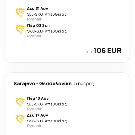
Δευ 31 Αυγ
SJJ
-
SKG
·
Απευθείας
Ryanair
Πέμ 03 Σεπ
SKG
-
SJJ
·
Απευθείας
Ryanair
106 EUR
από
Sarajevo
-
Θεσσαλονίκη
5 ημέρες
Πέμ 13 Αυγ
SJJ
-
SKG
·
Απευθείας
Ryanair
Δευ 17 Αυγ
SKG
-
SJJ
·
Απευθείας
Ryanair