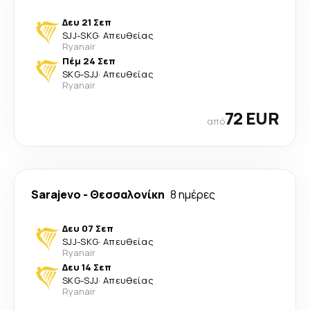
Δευ 21 Σεπ
SJJ
-
SKG
·
Απευθείας
Ryanair
Πέμ 24 Σεπ
SKG
-
SJJ
·
Απευθείας
Ryanair
72 EUR
από
Sarajevo
-
Θεσσαλονίκη
8 ημέρες
Δευ 07 Σεπ
SJJ
-
SKG
·
Απευθείας
Ryanair
Δευ 14 Σεπ
SKG
-
SJJ
·
Απευθείας
Ryanair