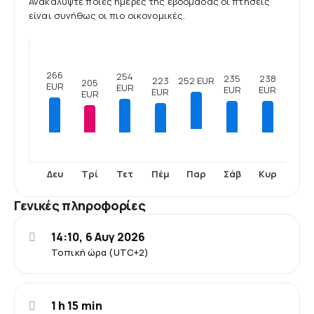
Ανακαλύψτε ποιες ημέρες της εβδομάδας οι πτήσεις
είναι συνήθως οι πιο οικονομικές.
266
254
238
235
223
252 EUR
205
EUR
EUR
EUR
EUR
EUR
EUR
Δευ
Τρί
Τετ
Πέμ
Σάβ
Κυρ
Παρ
Γενικές πληροφορίες
14:10, 6 Αυγ 2026
Τοπική ώρα (UTC+2)
1 h 15 min