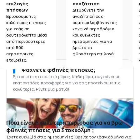
επιλογές
αναζήτηση
πτήσεων
Διευρύνετε την
Βρίσκουμε τις
αναζήτησή σας
καλύτερες πτήσεις
συμπεριλαμβάνοντας
για εσάς σε
κοντινά αεροδρόμια
δευτερόλεπτα μέσα
και ευέλικτες
από περισσότερες
ημερομηνίες για να
από 500
βρείτε τη
αεροπορικές
φθηνότερη επιλογή.
εταιρείες.
Ψάχνετε φθηνές πτήσεις;
Βρίσκεστε στο σωστό μέρος. Κάθε μέρα, συγκρίνουμε
εκατοντάδες προσφορές για να σας προτείνουμε τις
καλύτερες. Ρίξτε μια ματιά!
Ποια είναι η καλύτερη περίοδος για να βρω
φθηνές πτήσεις για Στοκχόλμη ;
Έχετε ευελιξία στις ημερομηνίες; Βρείτε τον ιδανικό μήνα για