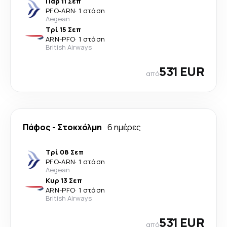
Παρ 11 Σεπ
PFO
-
ARN
·
1 στάση
Aegean
Τρί 15 Σεπ
ARN
-
PFO
·
1 στάση
British Airways
531 EUR
από
Πάφος
-
Στοκχόλμη
6 ημέρες
Τρί 08 Σεπ
PFO
-
ARN
·
1 στάση
Aegean
Κυρ 13 Σεπ
ARN
-
PFO
·
1 στάση
British Airways
531 EUR
από