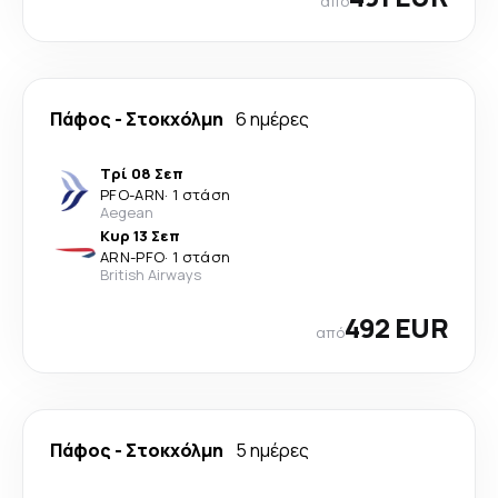
από
Πάφος
-
Στοκχόλμη
6 ημέρες
Τρί 08 Σεπ
PFO
-
ARN
·
1 στάση
Aegean
Κυρ 13 Σεπ
ARN
-
PFO
·
1 στάση
British Airways
492 EUR
από
Πάφος
-
Στοκχόλμη
5 ημέρες