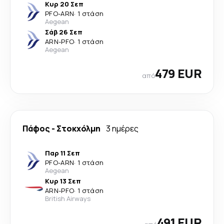
Κυρ 20 Σεπ
PFO
-
ARN
·
1 στάση
Aegean
Σάβ 26 Σεπ
ARN
-
PFO
·
1 στάση
Aegean
479 EUR
από
Πάφος
-
Στοκχόλμη
3 ημέρες
Παρ 11 Σεπ
PFO
-
ARN
·
1 στάση
Aegean
Κυρ 13 Σεπ
ARN
-
PFO
·
1 στάση
British Airways
491 EUR