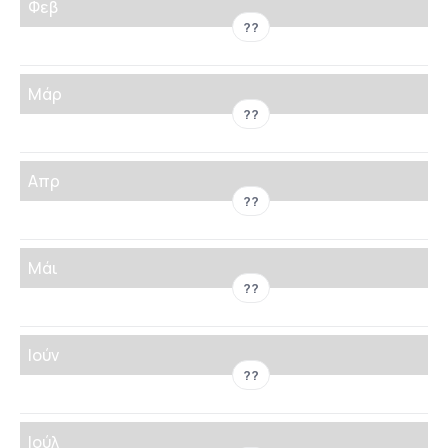
Φεβ
??
Μάρ
??
Απρ
??
Μάι
??
Ιούν
??
Ιούλ