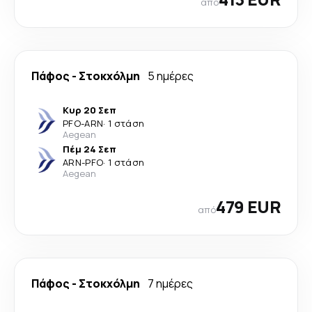
από
Πάφος
-
Στοκχόλμη
5 ημέρες
Κυρ 20 Σεπ
PFO
-
ARN
·
1 στάση
Aegean
Πέμ 24 Σεπ
ARN
-
PFO
·
1 στάση
Aegean
479 EUR
από
Πάφος
-
Στοκχόλμη
7 ημέρες