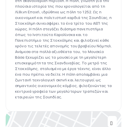
στη σκανδιναβική περιοχή. Η πόλη, γνωστή για την
πλούσια ιστορία της που χρονολογείται από τη
Λίθινη Εποχή, ιδρύθηκε ως πόλη το 1252. Ως η
οικονομική και πολιτιστική καρδιά της Σουηδίας, η
Στοκχόλμη συνεισφέρει το ένα τρίτο του ΑΕΠ της
χώρας. Η πόλη στεγάζει διάσημα πανεπιστήμια
όπως το Ινστιτούτο Καρολίνσκα και το
Πανεπιστήμιο της Στοκχόλμης και φιλοξενεί κάθε
χρόνο τις τελετές απονομής του βραβείου Νόμπελ.
Ανάμεσα στα πολλά αξιοθέατα του, το Μουσείο
Βάσα ξεχωρίζει ως το μουσείο με τη μεγαλύτερη
επισκεψιμότητα της Σκανδιναβίας. Το μετρό της
Στοκχόλμης, στολισμένο με έργα τέχνης, είναι άλλο
ένα που πρέπει να δείτε. Η πόλη απολαμβάνει μια
ζωντανή τεχνολογική σκηνή και λειτουργεί ως
σημαντικός οικονομικός κόμβος, φιλοξενώντας τα
κεντρικά γραφεία των μεγαλύτερων τραπεζών και
εταιρειών της Σουηδίας.