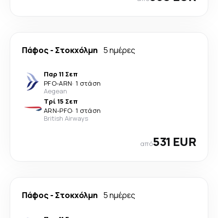
Πάφος
-
Στοκχόλμη
5 ημέρες
Παρ 11 Σεπ
PFO
-
ARN
·
1 στάση
Aegean
Τρί 15 Σεπ
ARN
-
PFO
·
1 στάση
British Airways
531 EUR
από
Πάφος
-
Στοκχόλμη
5 ημέρες