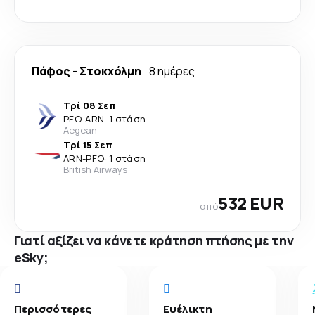
Πάφος
-
Στοκχόλμη
8 ημέρες
Τρί 08 Σεπ
PFO
-
ARN
·
1 στάση
Aegean
Τρί 15 Σεπ
ARN
-
PFO
·
1 στάση
British Airways
532 EUR
από
Γιατί αξίζει να κάνετε κράτηση πτήσης με την
eSky;
Περισσότερες
Ευέλικτη