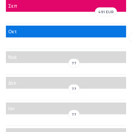
Σεπ
491 EUR
Οκτ
Νοέ
??
Δεκ
??
Ιαν
??