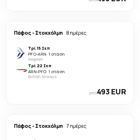
Πάφος
-
Στοκχόλμη
8 ημέρες
Τρί 15 Σεπ
PFO
-
ARN
·
1 στάση
Aegean
Τρί 22 Σεπ
ARN
-
PFO
·
1 στάση
British Airways
493 EUR
από
Πάφος
-
Στοκχόλμη
7 ημέρες