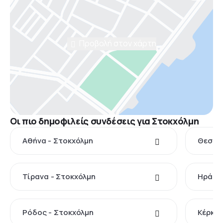
Προβολή στον χάρτη
Οι πιο δημοφιλείς συνδέσεις για Στοκχόλμη
Αθήνα - Στοκχόλμη
Θεσσαλ
Τίρανα - Στοκχόλμη
Ηράκλε
Ρόδος - Στοκχόλμη
Κέρκυρ