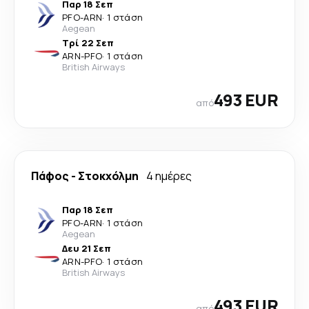
Παρ 18 Σεπ
PFO
-
ARN
·
1 στάση
Aegean
Τρί 22 Σεπ
ARN
-
PFO
·
1 στάση
British Airways
493 EUR
από
Πάφος
-
Στοκχόλμη
4 ημέρες
Παρ 18 Σεπ
PFO
-
ARN
·
1 στάση
Aegean
Δευ 21 Σεπ
ARN
-
PFO
·
1 στάση
British Airways
493 EUR
από