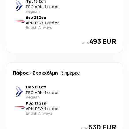
Τρί 15 Σεπ
PFO
-
ARN
·
1 στάση
Aegean
Δευ 21 Σεπ
ARN
-
PFO
·
1 στάση
British Airways
493 EUR
από
Πάφος
-
Στοκχόλμη
3 ημέρες
Παρ 11 Σεπ
PFO
-
ARN
·
1 στάση
Aegean
Κυρ 13 Σεπ
ARN
-
PFO
·
1 στάση
British Airways
530 EUR
από