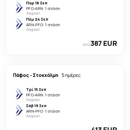
Παρ 18 Σεπ
PFO
-
ARN
·
1 στάση
Aegean
Πέμ 24 Σεπ
ARN
-
PFO
·
1 στάση
Aegean
387 EUR
από
Πάφος
-
Στοκχόλμη
5 ημέρες
Τρί 15 Σεπ
PFO
-
ARN
·
1 στάση
Aegean
Σάβ 19 Σεπ
ARN
-
PFO
·
1 στάση
Aegean
413 EUR