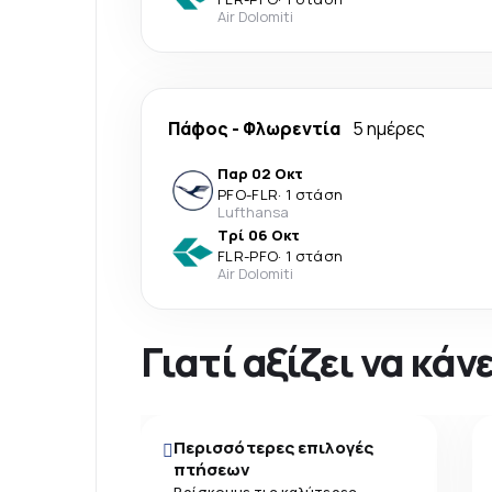
Air Dolomiti
Πάφος
-
Φλωρεντία
5 ημέρες
Παρ 02 Οκτ
PFO
-
FLR
·
1 στάση
Lufthansa
Τρί 06 Οκτ
FLR
-
PFO
·
1 στάση
Air Dolomiti
Γιατί αξίζει να κά
Περισσότερες επιλογές
πτήσεων