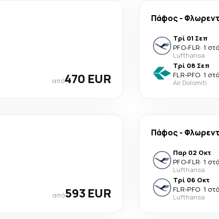
Πάφος
-
Φλωρεν
Τρί 01 Σεπ
PFO
-
FLR
·
1 στ
Lufthansa
Τρί 08 Σεπ
470 EUR
FLR
-
PFO
·
1 στ
από
Air Dolomiti
Πάφος
-
Φλωρεν
Παρ 02 Οκτ
PFO
-
FLR
·
1 στ
Lufthansa
Τρί 06 Οκτ
593 EUR
FLR
-
PFO
·
1 στ
από
Lufthansa