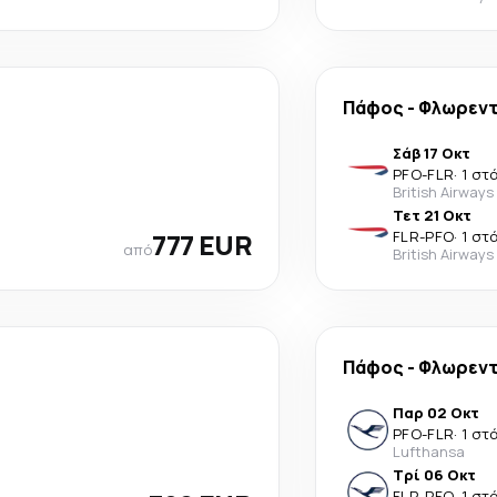
Πάφος
-
Φλωρεν
Σάβ 17 Οκτ
PFO
-
FLR
·
1 στ
British Airways
Τετ 21 Οκτ
777 EUR
FLR
-
PFO
·
1 στ
από
British Airways
Πάφος
-
Φλωρεν
Παρ 02 Οκτ
PFO
-
FLR
·
1 στ
Lufthansa
Τρί 06 Οκτ
FLR
-
PFO
·
1 στ