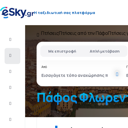
Η ταξιδιωτική σας πλατφόρμα
Πτήσεις
Πτήσεις από την Πάφο
Πτήσεις 
Πτήση+Ξενοδοχείο
Με επιστροφή
Απλή μετάβαση
Αεροπορικά
εισιτήρια
Από
Διακοπές
Τελευταίας
στιγμής
Πάφος Φλωρεν
City
Break
Διαμονή