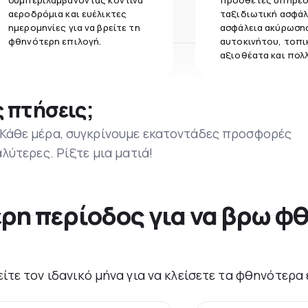
συμπεριλαμβάνοντας κοντινά
πρόσθετες υπηρεσ
αεροδρόμια και ευέλικτες
ταξιδιωτική ασφάλ
ημερομηνίες για να βρείτε τη
ασφάλεια ακύρωσης
φθηνότερη επιλογή.
αυτοκινήτου, τοπι
αξιοθέατα και πολ
 πτήσεις;
 Κάθε μέρα, συγκρίνουμε εκατοντάδες προσφορές
αλύτερες. Ρίξτε μια ματιά!
ερη περίοδος για να βρω φθ
είτε τον ιδανικό μήνα για να κλείσετε τα φθηνότερα