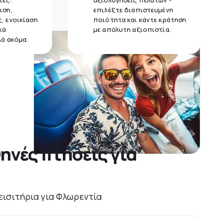
ίες:
αξιολογήσεις πελατών -
ιση,
επιλέξτε διαπιστευμένη
, ενοικίαση
ποιότητα και κάντε κράτηση
κά
με απόλυτη αξιοπιστία.
λά ακόμα.
ηνές πτήσεις για
 εισιτήρια για Φλωρεντία