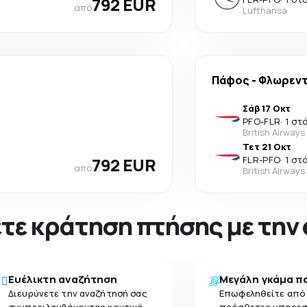
792 EUR
από
Lufthansa
Πάφος
-
Φλωρεν
Σάβ 17 Οκτ
PFO
-
FLR
·
1 στ
British Airways
Τετ 21 Οκτ
792 EUR
FLR
-
PFO
·
1 στ
από
British Airways
νετε κράτηση πτήσης με την
Ευέλικτη αναζήτηση
Μεγάλη γκάμα π
Διευρύνετε την αναζήτησή σας
Επωφεληθείτε από