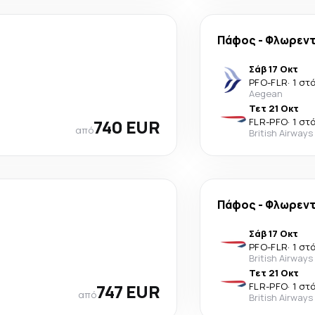
Πάφος
-
Φλωρεν
Σάβ 17 Οκτ
PFO
-
FLR
·
1 στ
Aegean
Τετ 21 Οκτ
740 EUR
FLR
-
PFO
·
1 στ
από
British Airways
Πάφος
-
Φλωρεν
Σάβ 17 Οκτ
PFO
-
FLR
·
1 στ
British Airways
Τετ 21 Οκτ
747 EUR
FLR
-
PFO
·
1 στ
από
British Airways