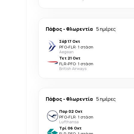
Πάφος
-
Φλωρεντία
5 ημέρες
Σάβ 17 Οκτ
PFO
-
FLR
·
1 στάση
Aegean
Τετ 21 Οκτ
FLR
-
PFO
·
1 στάση
British Airways
Πάφος
-
Φλωρεντία
5 ημέρες
Παρ 02 Οκτ
PFO
-
FLR
·
1 στάση
Lufthansa
Τρί 06 Οκτ
FLR
-
PFO
·
1 στάση