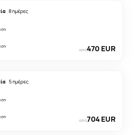
τία
8 ημέρες
άση
άση
470 EUR
από
τία
5 ημέρες
άση
άση
704 EUR
από