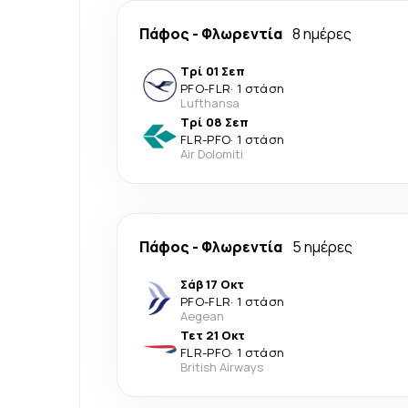
Πάφος
-
Φλωρεντία
8 ημέρες
Τρί 01 Σεπ
PFO
-
FLR
·
1 στάση
Lufthansa
Τρί 08 Σεπ
FLR
-
PFO
·
1 στάση
Air Dolomiti
Πάφος
-
Φλωρεντία
5 ημέρες
Σάβ 17 Οκτ
PFO
-
FLR
·
1 στάση
Aegean
Τετ 21 Οκτ
FLR
-
PFO
·
1 στάση
British Airways