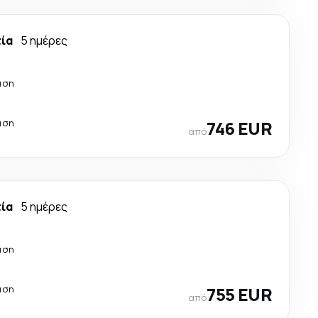
τία
5 ημέρες
άση
άση
746 EUR
από
τία
5 ημέρες
άση
άση
755 EUR
από