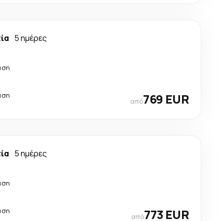
τία
5 ημέρες
άση
άση
769 EUR
από
τία
5 ημέρες
άση
άση
773 EUR
από