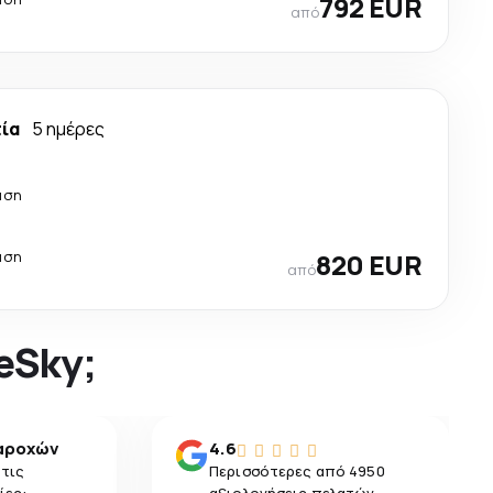
792 EUR
από
τία
5 ημέρες
άση
άση
820 EUR
από
 eSky;
αροχών
4.6
 τις
Περισσότερες από 4950