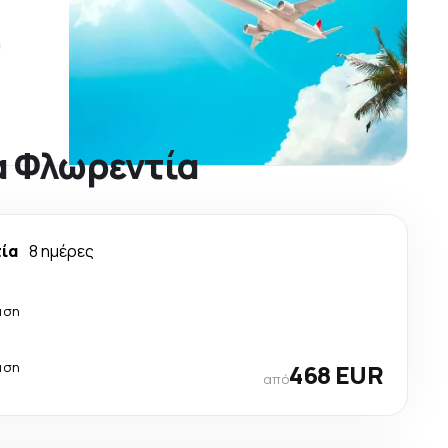
ύ
α Φλωρεντία
τία
8 ημέρες
άση
άση
468 EUR
από