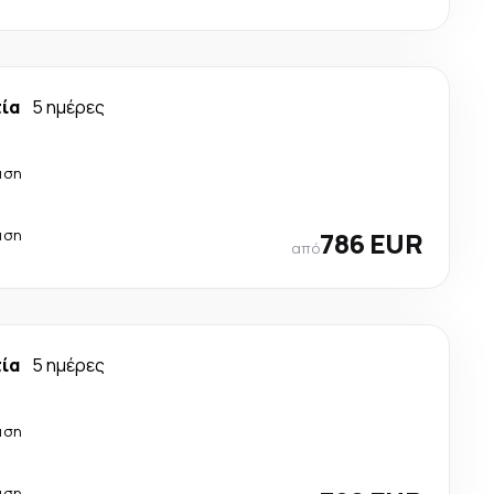
τία
5 ημέρες
άση
άση
786 EUR
από
τία
5 ημέρες
άση
άση