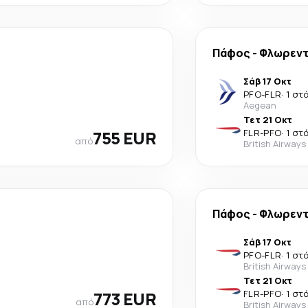
Πάφος
-
Φλωρεν
Σάβ 17 Οκτ
PFO
-
FLR
·
1 στ
Aegean
Τετ 21 Οκτ
755 EUR
FLR
-
PFO
·
1 στ
από
British Airways
Πάφος
-
Φλωρεν
Σάβ 17 Οκτ
PFO
-
FLR
·
1 στ
British Airways
Τετ 21 Οκτ
773 EUR
FLR
-
PFO
·
1 στ
από
British Airways