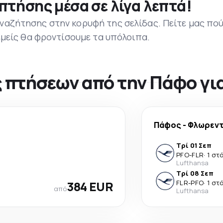
πτήσης μέσα σε λίγα λεπτά!
ναζήτησης στην κορυφή της σελίδας. Πείτε μας πο
 εμείς θα φροντίσουμε τα υπόλοιπα.
 πτήσεων από την Πάφο γι
Πάφος
-
Φλωρεν
Τρί 01 Σεπ
PFO
-
FLR
·
1 στ
Lufthansa
Τρί 08 Σεπ
384 EUR
FLR
-
PFO
·
1 στ
από
Lufthansa