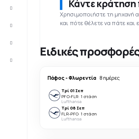
Κάντε κράτηση 
Προσφορές
Χρησιμοποιήστε τη μηχανή α
και πότε θέλετε να πάτε και
Ολοκληρώστε
το ταξίδι
Ιδέες και
συμβουλές
Ειδικές προσφορές
Eξυπηρέτηση
πελατών
Πάφος
-
Φλωρεντία
8 ημέρες
Τρί 01 Σεπ
PFO
-
FLR
·
1 στάση
Lufthansa
Τρί 08 Σεπ
FLR
-
PFO
·
1 στάση
Lufthansa