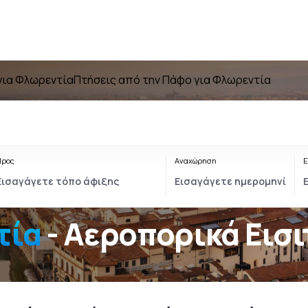
για Φλωρεντία
Πτήσεις από την Πάφο για Φλωρεντία
Προς
Αναχώρηση
Ε
τία
- Αεροπορικά Εισ