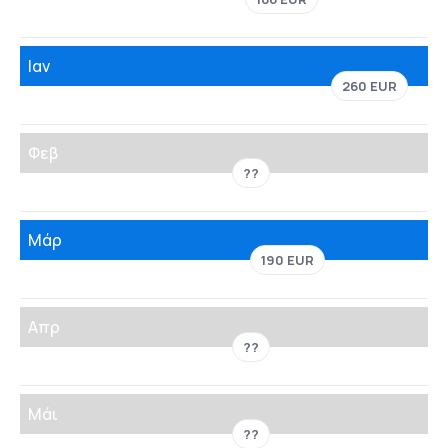
Ιαν
260 EUR
Φεβ
??
Μάρ
190 EUR
Απρ
??
Μάι
??