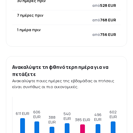
30 ημέρες πριν
από
528 EUR
7 ημέρες πριν
από
768 EUR
1 ημέρα πριν
από
756 EUR
Ανακαλύψτε τη φθηνότερη ημέρα για να
πετάξετε
Ανακαλύψτε ποιες ημέρες της εβδομάδας οι πτήσεις
είναι συνήθως οι πιο οικονομικές.
606
602
611 EUR
540
496
EUR
EUR
388
EUR
EUR
385 EUR
EUR