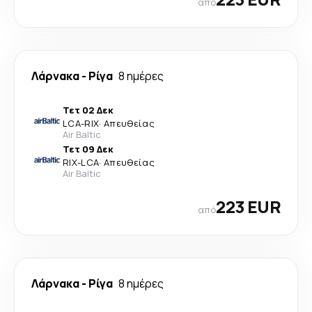
από
Λάρνακα
-
Ρίγα
8 ημέρες
Τετ 02 Δεκ
LCA
-
RIX
·
Απευθείας
Air Baltic
Τετ 09 Δεκ
RIX
-
LCA
·
Απευθείας
Air Baltic
223 EUR
από
Λάρνακα
-
Ρίγα
8 ημέρες