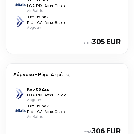
Τετ 02 Δεκ
LCA
-
RIX
·
Απευθείας
Air Baltic
Τετ 09 Δεκ
RIX
-
LCA
·
Απευθείας
Aegean
305 EUR
από
Λάρνακα
-
Ρίγα
4 ημέρες
Κυρ 06 Δεκ
LCA
-
RIX
·
Απευθείας
Aegean
Τετ 09 Δεκ
RIX
-
LCA
·
Απευθείας
Air Baltic
306 EUR
από