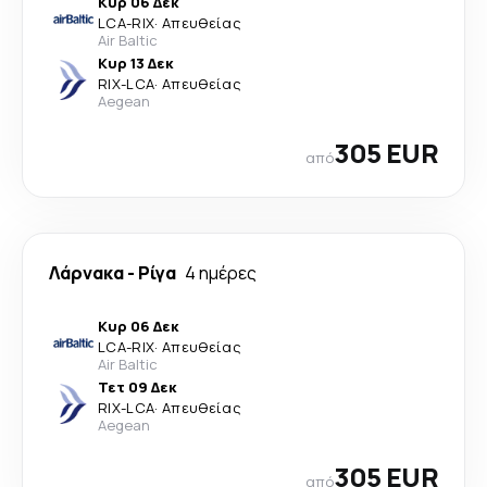
Κυρ 06 Δεκ
LCA
-
RIX
·
Απευθείας
Air Baltic
Κυρ 13 Δεκ
RIX
-
LCA
·
Απευθείας
Aegean
305 EUR
από
Λάρνακα
-
Ρίγα
4 ημέρες
Κυρ 06 Δεκ
LCA
-
RIX
·
Απευθείας
Air Baltic
Τετ 09 Δεκ
RIX
-
LCA
·
Απευθείας
Aegean
305 EUR
από