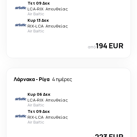
Τετ 09 Δεκ
LCA
-
RIX
·
Απευθείας
Air Baltic
Κυρ 13 Δεκ
RIX
-
LCA
·
Απευθείας
Air Baltic
194 EUR
από
Λάρνακα
-
Ρίγα
4 ημέρες
Κυρ 06 Δεκ
LCA
-
RIX
·
Απευθείας
Air Baltic
Τετ 09 Δεκ
RIX
-
LCA
·
Απευθείας
Air Baltic
223 EUR