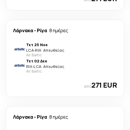
Λάρνακα
-
Ρίγα
8 ημέρες
Τετ 25 Νοε
LCA
-
RIX
·
Απευθείας
Air Baltic
Τετ 02 Δεκ
RIX
-
LCA
·
Απευθείας
Air Baltic
271 EUR
από
Λάρνακα
-
Ρίγα
8 ημέρες