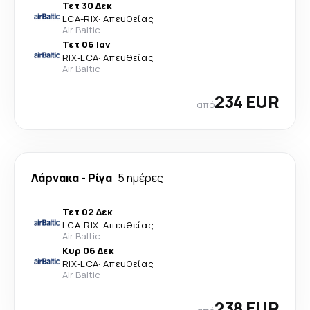
Τετ 30 Δεκ
LCA
-
RIX
·
Απευθείας
Air Baltic
Τετ 06 Ιαν
RIX
-
LCA
·
Απευθείας
Air Baltic
234 EUR
από
Λάρνακα
-
Ρίγα
5 ημέρες
Τετ 02 Δεκ
LCA
-
RIX
·
Απευθείας
Air Baltic
Κυρ 06 Δεκ
RIX
-
LCA
·
Απευθείας
Air Baltic
238 EUR