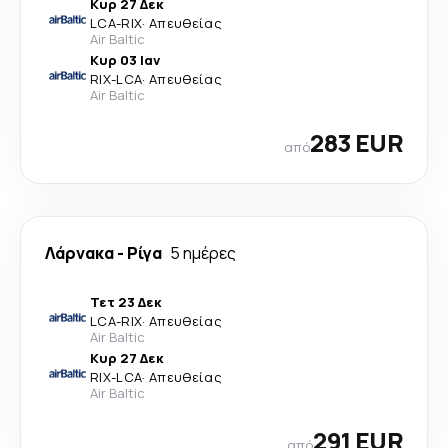
Κυρ 27 Δεκ
LCA
-
RIX
·
Απευθείας
Air Baltic
Κυρ 03 Ιαν
RIX
-
LCA
·
Απευθείας
Air Baltic
283 EUR
από
Λάρνακα
-
Ρίγα
5 ημέρες
Τετ 23 Δεκ
LCA
-
RIX
·
Απευθείας
Air Baltic
Κυρ 27 Δεκ
RIX
-
LCA
·
Απευθείας
Air Baltic
291 EUR
από