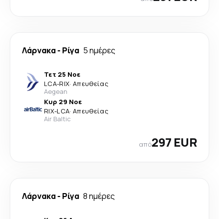
Λάρνακα
-
Ρίγα
5 ημέρες
Τετ 25 Νοε
LCA
-
RIX
·
Απευθείας
Aegean
Κυρ 29 Νοε
RIX
-
LCA
·
Απευθείας
Air Baltic
297 EUR
από
Λάρνακα
-
Ρίγα
8 ημέρες