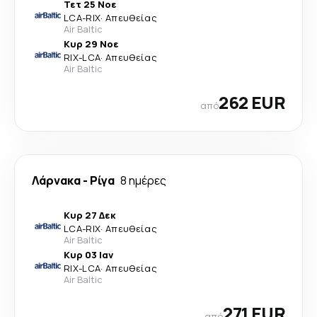
Τετ 25 Νοε
LCA
-
RIX
·
Απευθείας
Air Baltic
Κυρ 29 Νοε
RIX
-
LCA
·
Απευθείας
Air Baltic
262 EUR
από
Λάρνακα
-
Ρίγα
8 ημέρες
Κυρ 27 Δεκ
LCA
-
RIX
·
Απευθείας
Air Baltic
Κυρ 03 Ιαν
RIX
-
LCA
·
Απευθείας
Air Baltic
271 EUR
από