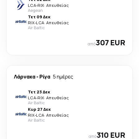
LCA
-
RIX
·
Απευθείας
Aegean
Τετ 09 Δεκ
RIX
-
LCA
·
Απευθείας
Air Baltic
307 EUR
από
Λάρνακα
-
Ρίγα
5 ημέρες
Τετ 23 Δεκ
LCA
-
RIX
·
Απευθείας
Air Baltic
Κυρ 27 Δεκ
RIX
-
LCA
·
Απευθείας
Air Baltic
310 EUR
από