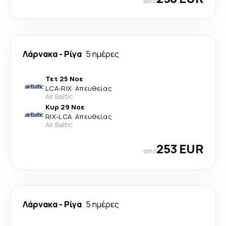
από
Λάρνακα
-
Ρίγα
5 ημέρες
Τετ 25 Νοε
LCA
-
RIX
·
Απευθείας
Air Baltic
Κυρ 29 Νοε
RIX
-
LCA
·
Απευθείας
Air Baltic
253 EUR
από
Λάρνακα
-
Ρίγα
5 ημέρες