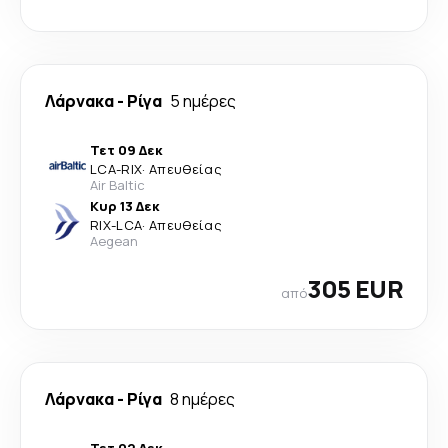
Λάρνακα
-
Ρίγα
5 ημέρες
Τετ 09 Δεκ
LCA
-
RIX
·
Απευθείας
Air Baltic
Κυρ 13 Δεκ
RIX
-
LCA
·
Απευθείας
Aegean
305 EUR
από
Λάρνακα
-
Ρίγα
8 ημέρες