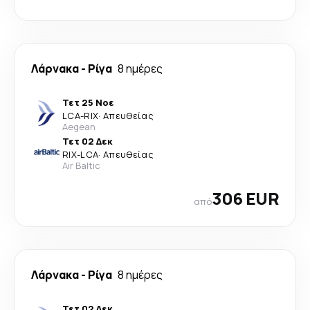
Λάρνακα
-
Ρίγα
8 ημέρες
Τετ 25 Νοε
LCA
-
RIX
·
Απευθείας
Aegean
Τετ 02 Δεκ
RIX
-
LCA
·
Απευθείας
Air Baltic
306 EUR
από
Λάρνακα
-
Ρίγα
8 ημέρες
Τετ 02 Δεκ