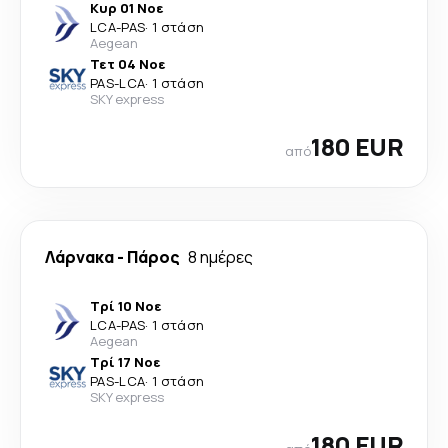
Κυρ 01 Νοε
LCA
-
PAS
·
1 στάση
Aegean
Τετ 04 Νοε
PAS
-
LCA
·
1 στάση
SKY express
180 EUR
από
Λάρνακα
-
Πάρος
8 ημέρες
Τρί 10 Νοε
LCA
-
PAS
·
1 στάση
Aegean
Τρί 17 Νοε
PAS
-
LCA
·
1 στάση
SKY express
180 EUR