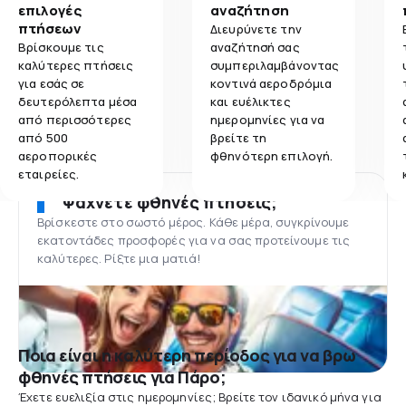
επιλογές
αναζήτηση
πτήσεων
Διευρύνετε την
Βρίσκουμε τις
αναζήτησή σας
καλύτερες πτήσεις
συμπεριλαμβάνοντας
για εσάς σε
κοντινά αεροδρόμια
δευτερόλεπτα μέσα
και ευέλικτες
από περισσότερες
ημερομηνίες για να
από 500
βρείτε τη
αεροπορικές
φθηνότερη επιλογή.
εταιρείες.
Ψάχνετε φθηνές πτήσεις;
Βρίσκεστε στο σωστό μέρος. Κάθε μέρα, συγκρίνουμε
εκατοντάδες προσφορές για να σας προτείνουμε τις
καλύτερες. Ρίξτε μια ματιά!
Ποια είναι η καλύτερη περίοδος για να βρω
φθηνές πτήσεις για Πάρο;
Έχετε ευελιξία στις ημερομηνίες; Βρείτε τον ιδανικό μήνα για