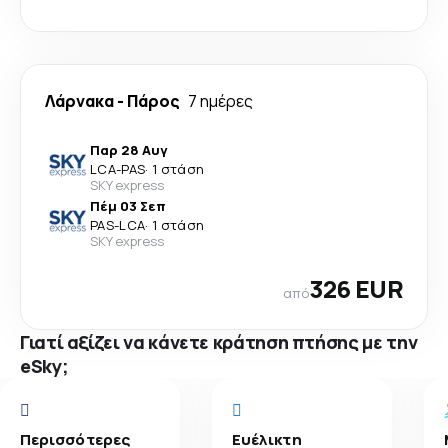
Λάρνακα
-
Πάρος
7 ημέρες
Παρ 28 Αυγ
LCA
-
PAS
·
1 στάση
SKY express
Πέμ 03 Σεπ
PAS
-
LCA
·
1 στάση
SKY express
326 EUR
από
Γιατί αξίζει να κάνετε κράτηση πτήσης με την
eSky;
Περισσότερες
Ευέλικτη