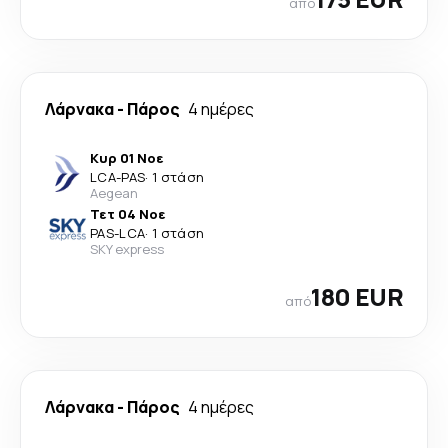
από
Λάρνακα
-
Πάρος
4 ημέρες
Κυρ 01 Νοε
LCA
-
PAS
·
1 στάση
Aegean
Τετ 04 Νοε
PAS
-
LCA
·
1 στάση
SKY express
180 EUR
από
Λάρνακα
-
Πάρος
4 ημέρες