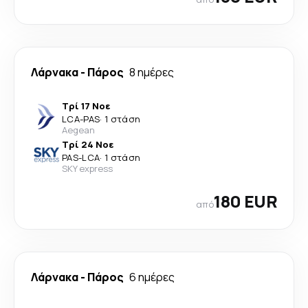
Λάρνακα
-
Πάρος
8 ημέρες
Τρί 17 Νοε
LCA
-
PAS
·
1 στάση
Aegean
Τρί 24 Νοε
PAS
-
LCA
·
1 στάση
SKY express
180 EUR
από
Λάρνακα
-
Πάρος
6 ημέρες