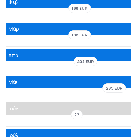
Φεβ
188 EUR
Μάρ
188 EUR
Απρ
205 EUR
Μάι
295 EUR
Ιούν
??
Ιούλ