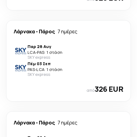
Λάρνακα
-
Πάρος
7 ημέρες
Παρ 28 Αυγ
LCA
-
PAS
·
1 στάση
SKY express
Πέμ 03 Σεπ
PAS
-
LCA
·
1 στάση
SKY express
326 EUR
από
Λάρνακα
-
Πάρος
7 ημέρες