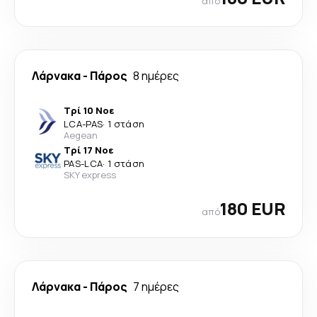
από
Λάρνακα
-
Πάρος
8 ημέρες
Τρί 10 Νοε
LCA
-
PAS
·
1 στάση
Aegean
Τρί 17 Νοε
PAS
-
LCA
·
1 στάση
SKY express
180 EUR
από
Λάρνακα
-
Πάρος
7 ημέρες