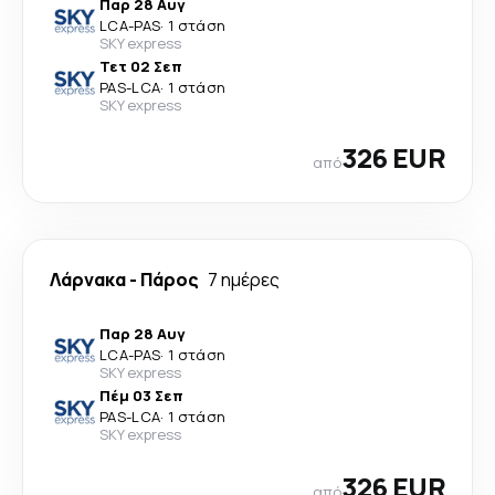
Παρ 28 Αυγ
LCA
-
PAS
·
1 στάση
SKY express
Τετ 02 Σεπ
PAS
-
LCA
·
1 στάση
SKY express
326 EUR
από
Λάρνακα
-
Πάρος
7 ημέρες
Παρ 28 Αυγ
LCA
-
PAS
·
1 στάση
SKY express
Πέμ 03 Σεπ
PAS
-
LCA
·
1 στάση
SKY express
326 EUR
από