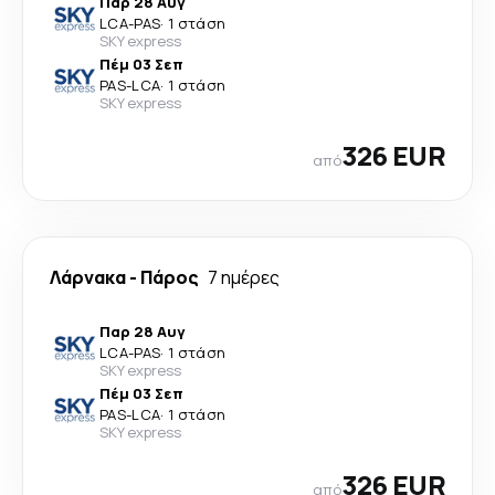
Παρ 28 Αυγ
LCA
-
PAS
·
1 στάση
SKY express
Πέμ 03 Σεπ
PAS
-
LCA
·
1 στάση
SKY express
326 EUR
από
Λάρνακα
-
Πάρος
7 ημέρες
Παρ 28 Αυγ
LCA
-
PAS
·
1 στάση
SKY express
Πέμ 03 Σεπ
PAS
-
LCA
·
1 στάση
SKY express
326 EUR
από