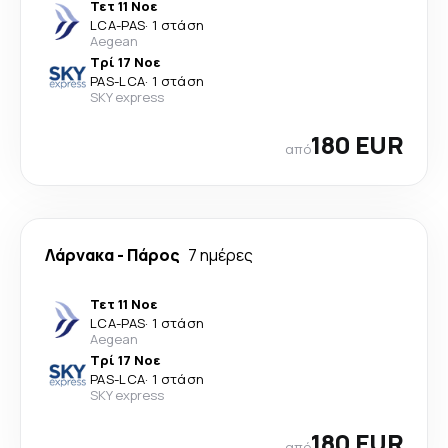
Τετ 11 Νοε
LCA
-
PAS
·
1 στάση
Aegean
Τρί 17 Νοε
PAS
-
LCA
·
1 στάση
SKY express
180 EUR
από
Λάρνακα
-
Πάρος
7 ημέρες
Τετ 11 Νοε
LCA
-
PAS
·
1 στάση
Aegean
Τρί 17 Νοε
PAS
-
LCA
·
1 στάση
SKY express
180 EUR
από