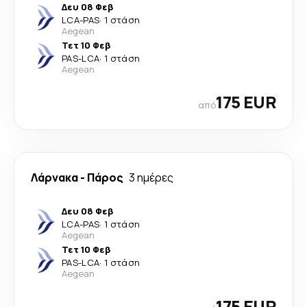
Δευ 08 Φεβ
LCA
-
PAS
·
1 στάση
Aegean
Τετ 10 Φεβ
PAS
-
LCA
·
1 στάση
Aegean
175 EUR
από
Λάρνακα
-
Πάρος
3 ημέρες
Δευ 08 Φεβ
LCA
-
PAS
·
1 στάση
Aegean
Τετ 10 Φεβ
PAS
-
LCA
·
1 στάση
Aegean
175 EUR