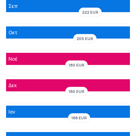
Σεπ
222 EUR
Οκτ
205 EUR
Νοέ
180 EUR
Δεκ
180 EUR
Ιαν
188 EUR