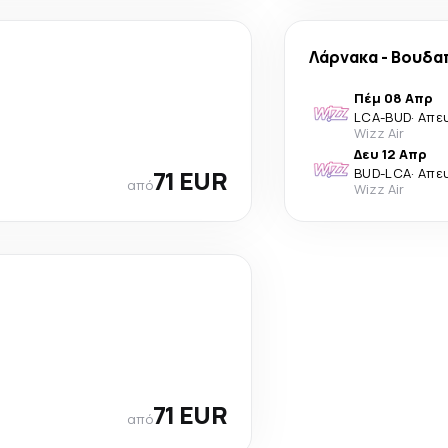
Λάρνακα
-
Βουδα
Πέμ 08 Απρ
LCA
-
BUD
·
Απε
Wizz Air
Δευ 12 Απρ
71 EUR
BUD
-
LCA
·
Απε
από
Wizz Air
71 EUR
από