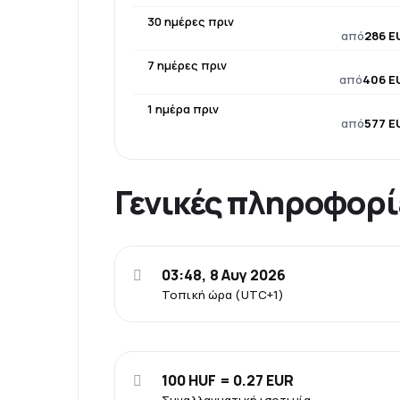
30 ημέρες πριν
από
286 E
7 ημέρες πριν
από
406 E
1 ημέρα πριν
από
577 E
Γενικές πληροφορί
03:48, 8 Αυγ 2026
Τοπική ώρα (UTC+1)
100 HUF = 0.27 EUR