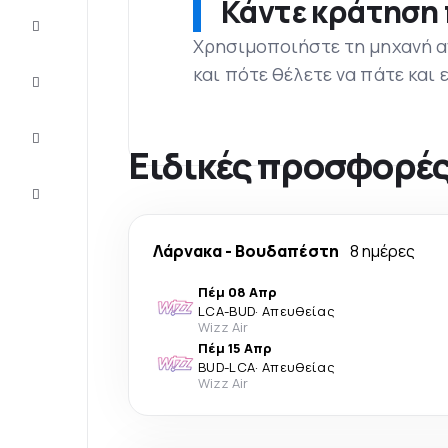
Κάντε κράτηση 
Προσφορές
Χρησιμοποιήστε τη μηχανή α
και πότε θέλετε να πάτε και
Ολοκληρώστε
το ταξίδι
Ιδέες και
συμβουλές
Ειδικές προσφορές
Eξυπηρέτηση
πελατών
Λάρνακα
-
Βουδαπέστη
8 ημέρες
Πέμ 08 Απρ
LCA
-
BUD
·
Απευθείας
Wizz Air
Πέμ 15 Απρ
BUD
-
LCA
·
Απευθείας
Wizz Air