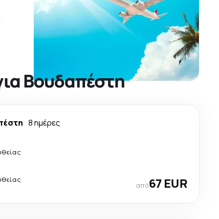
ύ
για Βουδαπέστη
πέστη
8 ημέρες
υθείας
υθείας
67 EUR
από