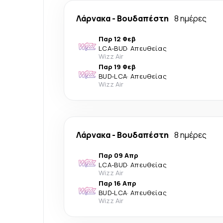
Λάρνακα
-
Βουδαπέστη
8 ημέρες
Παρ 12 Φεβ
LCA
-
BUD
·
Απευθείας
Wizz Air
Παρ 19 Φεβ
BUD
-
LCA
·
Απευθείας
Wizz Air
Λάρνακα
-
Βουδαπέστη
8 ημέρες
Παρ 09 Απρ
LCA
-
BUD
·
Απευθείας
Wizz Air
Παρ 16 Απρ
BUD
-
LCA
·
Απευθείας
Wizz Air