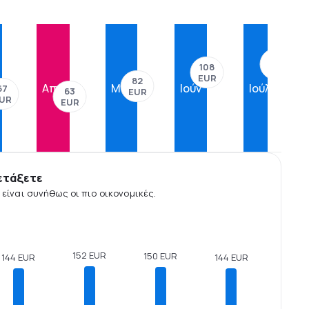
122
108
EUR
EUR
82
Απρ
Μάι
Ιούν
Ιούλ
67
63
EUR
UR
EUR
ετάξετε
είναι συνήθως οι πιο οικονομικές.
152 EUR
150 EUR
144 EUR
144 EUR