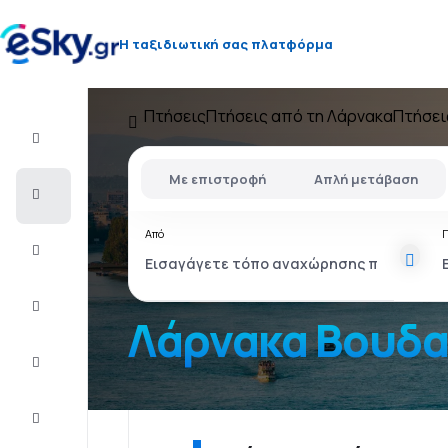
Η ταξιδιωτική σας πλατφόρμα
Πτήσεις
Πτήσεις από τη Λάρνακα
Πτήσει
Πτήση+Ξενοδοχείο
Με επιστροφή
Απλή μετάβαση
Αεροπορικά
εισιτήρια
Από
Διακοπές
Τελευταίας
στιγμής
Λάρνακα 
City
Break
Διαμονή