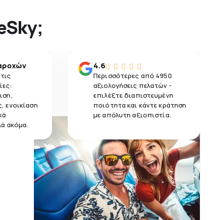
 eSky;
αροχών
4.6
 τις
Περισσότερες από 4950
ίες:
αξιολογήσεις πελατών -
ιση,
επιλέξτε διαπιστευμένη
, ενοικίαση
ποιότητα και κάντε κράτηση
κά
με απόλυτη αξιοπιστία.
λά ακόμα.