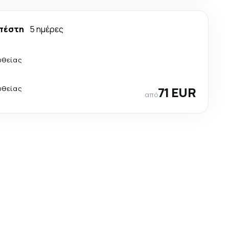
πέστη
5 ημέρες
υθείας
υθείας
71 EUR
από