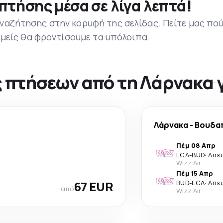
πτήσης μέσα σε λίγα λεπτά!
ναζήτησης στην κορυφή της σελίδας. Πείτε μας πο
 εμείς θα φροντίσουμε τα υπόλοιπα.
 πτήσεων από τη Λάρνακα 
Λάρνακα
-
Βουδα
Πέμ 08 Απρ
LCA
-
BUD
·
Απε
Wizz Air
Πέμ 15 Απρ
67 EUR
BUD
-
LCA
·
Απε
από
Wizz Air