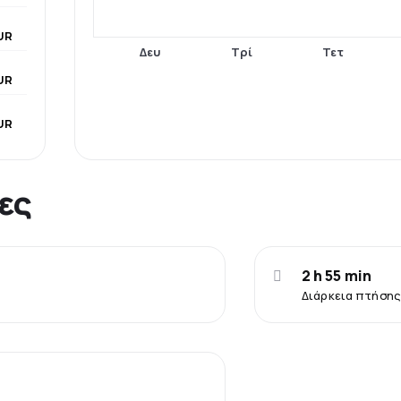
UR
Δευ
Τρί
Τετ
UR
UR
ες
2 h 55 min
Διάρκεια πτήσης