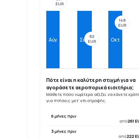
EUR
148
EUR
82
Αύγ
Σεπ
Οκτ
EUR
Πότε είναι η καλύτερη στιγμή για να
αγοράσετε αεροπορικά εισιτήρια;
Μάθετε πόσο νωρίτερα αξίζει να κάνετε κρά
για πτήσεις μετ' επιστροφής.
6 μήνες πριν
από
261 E
3 μήνες πριν
από
222 E