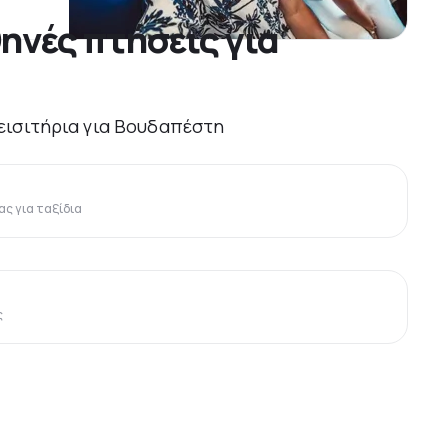
ηνές πτήσεις για
 εισιτήρια για Βουδαπέστη
ς για ταξίδια
ς