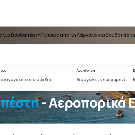
ς για Βουδαπέστη
Πτήσεις από τη Λάρνακα για Βουδαπέστη
Προς
Αναχώρηση
Ε
Βουδαπέστη
- Αεροπορικά 