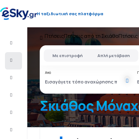
Η ταξιδιωτική σας πλατφόρμα
Πτήσεις
Πτήσεις από τη Σκιάθο
Πτήσεις
Πτήση+Ξενοδοχείο
Με επιστροφή
Απλή μετάβαση
Αεροπορικά
εισιτήρια
Από
Διακοπές
Τελευταίας
στιγμής
Σκιάθος Μόναχ
City
Break
Διαμονή