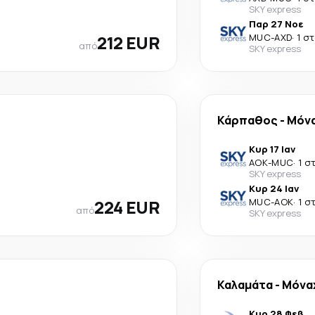
SKY express
Παρ 27 Νοε
212 EUR
MUC
-
AXD
·
1 σ
από
SKY express
Κάρπαθος
-
Μόν
Κυρ 17 Ιαν
AOK
-
MUC
·
1 σ
SKY express
Κυρ 24 Ιαν
224 EUR
MUC
-
AOK
·
1 σ
από
SKY express
Καλαμάτα
-
Μόνα
Κυρ 28 Φεβ