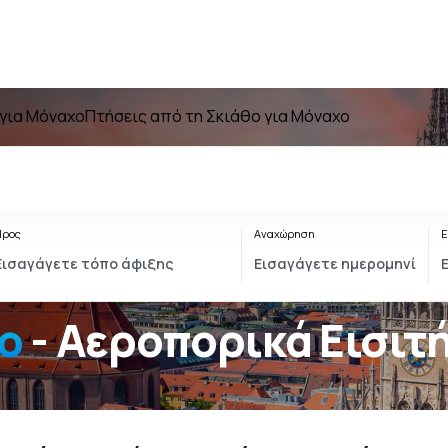
 για Μόναχο
Πτήσεις από τη Σκιάθο για Μόναχο
Προς
Αναχώρηση
Ε
ο
- Αεροπορικά Εισιτ