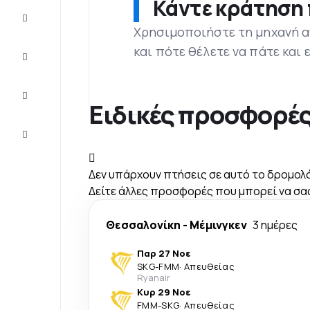
Κάντε κράτηση 
Προσφορές
Χρησιμοποιήστε τη μηχανή α
και πότε θέλετε να πάτε και
Ολοκληρώστε
το ταξίδι
Ιδέες και
συμβουλές
Ειδικές προσφορές
Eξυπηρέτηση
πελατών
Δεν υπάρχουν πτήσεις σε αυτό το δρομολ
Δείτε άλλες προσφορές που μπορεί να σας
Θεσσαλονίκη
-
Μέμινγκεν
3 ημέρες
Παρ 27 Νοε
SKG
-
FMM
·
Απευθείας
Ryanair
Κυρ 29 Νοε
FMM
-
SKG
·
Απευθείας