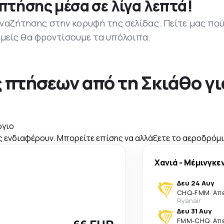
πτήσης μέσα σε λίγα λεπτά!
ναζήτησης στην κορυφή της σελίδας. Πείτε μας πο
 εμείς θα φροντίσουμε τα υπόλοιπα.
 πτήσεων από τη Σκιάθο γ
όγιο
 ενδιαφέρουν. Μπορείτε επίσης να αλλάξετε το αεροδρόμιο
Χανιά
-
Μέμινγκε
Δευ 24 Αυγ
CHQ
-
FMM
·
Απ
Ryanair
Δευ 31 Αυγ
FMM
-
CHQ
·
Απ