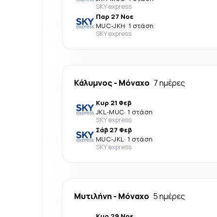
SKY express
Παρ 27 Νοε
MUC
-
JKH
·
1 στάση
SKY express
Κάλυμνος
-
Μόναχο
7 ημέρες
Κυρ 21 Φεβ
JKL
-
MUC
·
1 στάση
SKY express
Σάβ 27 Φεβ
MUC
-
JKL
·
1 στάση
SKY express
Μυτιλήνη
-
Μόναχο
5 ημέρες
Κυρ 29 Νοε