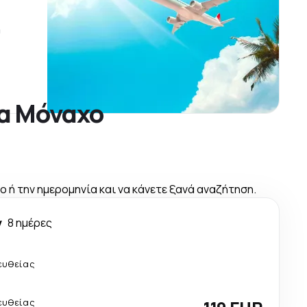
ύ
ια Μόναχο
 ή την ημερομηνία και να κάνετε ξανά αναζήτηση.
ν
8 ημέρες
ευθείας
ευθείας