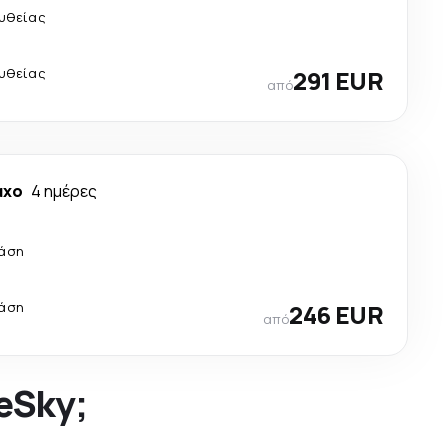
υθείας
υθείας
291 EUR
από
αχο
4 ημέρες
τάση
τάση
246 EUR
από
 eSky;