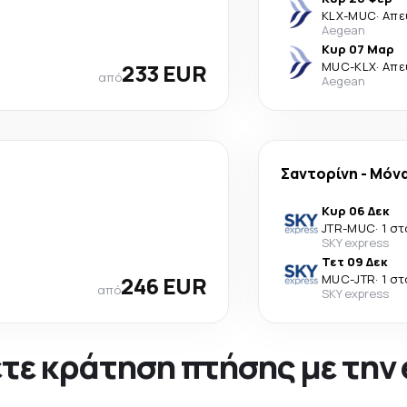
KLX
-
MUC
·
Απε
Aegean
Κυρ 07 Μαρ
233 EUR
MUC
-
KLX
·
Απε
από
Aegean
Σαντορίνη
-
Μόν
Κυρ 06 Δεκ
JTR
-
MUC
·
1 σ
SKY express
Τετ 09 Δεκ
246 EUR
MUC
-
JTR
·
1 σ
από
SKY express
νετε κράτηση πτήσης με την