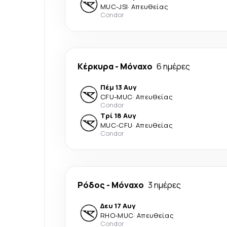
MUC
-
JSI
·
Απευθείας
Condor
Κέρκυρα
-
Μόναχο
6 ημέρες
Πέμ 13 Αυγ
CFU
-
MUC
·
Απευθείας
Condor
Τρί 18 Αυγ
MUC
-
CFU
·
Απευθείας
Condor
Ρόδος
-
Μόναχο
3 ημέρες
Δευ 17 Αυγ
RHO
-
MUC
·
Απευθείας
Condor