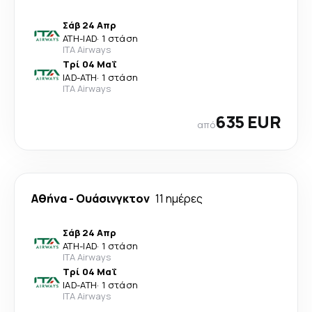
Σάβ 24 Απρ
ATH
-
IAD
·
1 στάση
ITA Airways
Τρί 04 Μαΐ
IAD
-
ATH
·
1 στάση
ITA Airways
635 EUR
από
Αθήνα
-
Ουάσινγκτον
11 ημέρες
Σάβ 24 Απρ
ATH
-
IAD
·
1 στάση
ITA Airways
Τρί 04 Μαΐ
IAD
-
ATH
·
1 στάση
ITA Airways