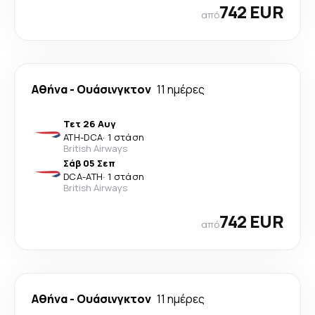
742 EUR
από
Αθήνα
-
Ουάσινγκτον
11 ημέρες
Τετ 26 Αυγ
ATH
-
DCA
·
1 στάση
British Airways
Σάβ 05 Σεπ
DCA
-
ATH
·
1 στάση
British Airways
742 EUR
από
Αθήνα
-
Ουάσινγκτον
11 ημέρες