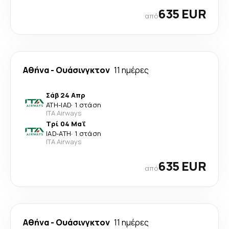
635 EUR
από
Αθήνα
-
Ουάσινγκτον
11 ημέρες
Σάβ 24 Απρ
ATH
-
IAD
·
1 στάση
ITA Airways
Τρί 04 Μαΐ
IAD
-
ATH
·
1 στάση
ITA Airways
635 EUR
από
Αθήνα
-
Ουάσινγκτον
11 ημέρες