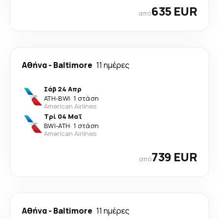
635 EUR
από
Αθήνα
-
Baltimore
11 ημέρες
Σάβ 24 Απρ
ATH
-
BWI
·
1 στάση
American Airlines
Τρί 04 Μαΐ
BWI
-
ATH
·
1 στάση
American Airlines
739 EUR
από
Αθήνα
-
Baltimore
11 ημέρες