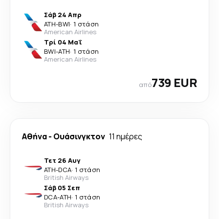
Σάβ 24 Απρ
ATH
-
BWI
·
1 στάση
American Airlines
Τρί 04 Μαΐ
BWI
-
ATH
·
1 στάση
American Airlines
739 EUR
από
Αθήνα
-
Ουάσινγκτον
11 ημέρες
Τετ 26 Αυγ
ATH
-
DCA
·
1 στάση
British Airways
Σάβ 05 Σεπ
DCA
-
ATH
·
1 στάση
British Airways