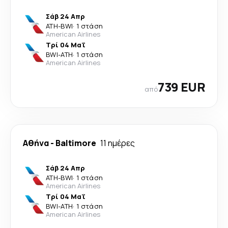
Σάβ 24 Απρ
ATH
-
BWI
·
1 στάση
American Airlines
Τρί 04 Μαΐ
BWI
-
ATH
·
1 στάση
American Airlines
739 EUR
από
Αθήνα
-
Baltimore
11 ημέρες
Σάβ 24 Απρ
ATH
-
BWI
·
1 στάση
American Airlines
Τρί 04 Μαΐ
BWI
-
ATH
·
1 στάση
American Airlines