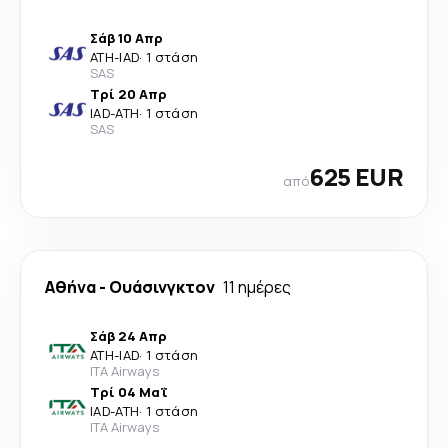
Σάβ 10 Απρ
ATH
-
IAD
·
1 στάση
SAS
Τρί 20 Απρ
IAD
-
ATH
·
1 στάση
SAS
625 EUR
από
Αθήνα
-
Ουάσινγκτον
11 ημέρες
Σάβ 24 Απρ
ATH
-
IAD
·
1 στάση
ITA Airways
Τρί 04 Μαΐ
IAD
-
ATH
·
1 στάση
ITA Airways