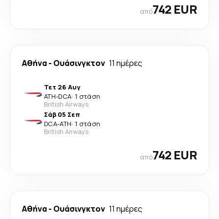
742 EUR
από
Αθήνα
-
Ουάσινγκτον
11 ημέρες
Τετ 26 Αυγ
ATH
-
DCA
·
1 στάση
British Airways
Σάβ 05 Σεπ
DCA
-
ATH
·
1 στάση
British Airways
742 EUR
από
Αθήνα
-
Ουάσινγκτον
11 ημέρες