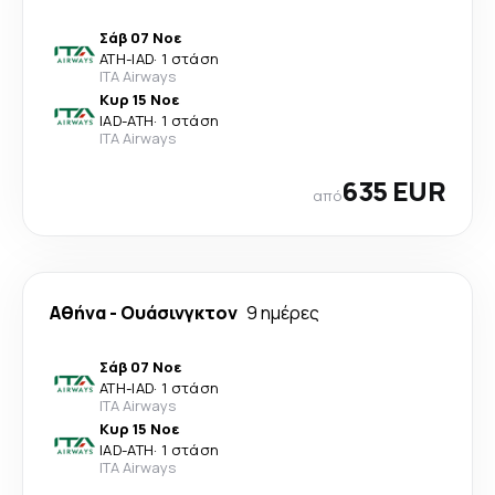
Σάβ 07 Νοε
ATH
-
IAD
·
1 στάση
ITA Airways
Κυρ 15 Νοε
IAD
-
ATH
·
1 στάση
ITA Airways
635 EUR
από
Αθήνα
-
Ουάσινγκτον
9 ημέρες
Σάβ 07 Νοε
ATH
-
IAD
·
1 στάση
ITA Airways
Κυρ 15 Νοε
IAD
-
ATH
·
1 στάση
ITA Airways