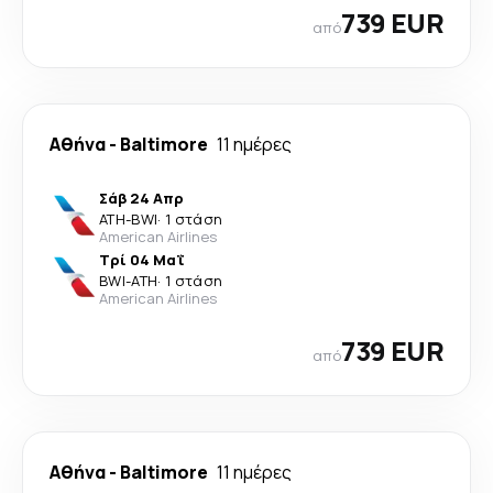
739 EUR
από
Αθήνα
-
Baltimore
11 ημέρες
Σάβ 24 Απρ
ATH
-
BWI
·
1 στάση
American Airlines
Τρί 04 Μαΐ
BWI
-
ATH
·
1 στάση
American Airlines
739 EUR
από
Αθήνα
-
Baltimore
11 ημέρες