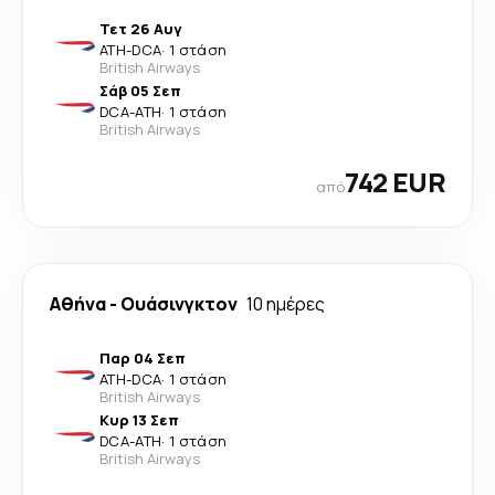
Τετ 26 Αυγ
ATH
-
DCA
·
1 στάση
British Airways
Σάβ 05 Σεπ
DCA
-
ATH
·
1 στάση
British Airways
742 EUR
από
Αθήνα
-
Ουάσινγκτον
10 ημέρες
Παρ 04 Σεπ
ATH
-
DCA
·
1 στάση
British Airways
Κυρ 13 Σεπ
DCA
-
ATH
·
1 στάση
British Airways