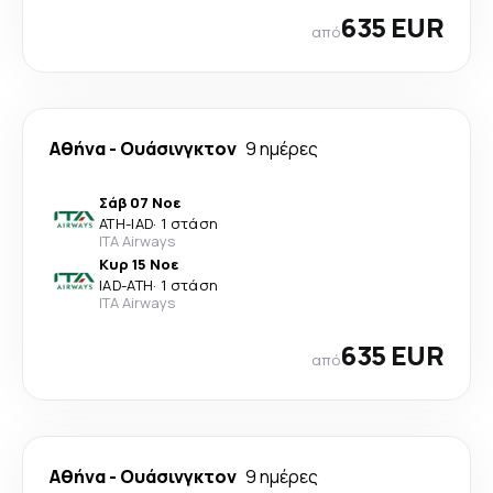
635 EUR
από
Αθήνα
-
Ουάσινγκτον
9 ημέρες
Σάβ 07 Νοε
ATH
-
IAD
·
1 στάση
ITA Airways
Κυρ 15 Νοε
IAD
-
ATH
·
1 στάση
ITA Airways
635 EUR
από
Αθήνα
-
Ουάσινγκτον
9 ημέρες