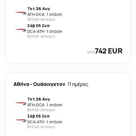
Τετ 26 Αυγ
ATH
-
DCA
·
1 στάση
British Airways
Σάβ 05 Σεπ
DCA
-
ATH
·
1 στάση
British Airways
742 EUR
από
Αθήνα
-
Ουάσινγκτον
11 ημέρες
Τετ 26 Αυγ
ATH
-
DCA
·
1 στάση
British Airways
Σάβ 05 Σεπ
DCA
-
ATH
·
1 στάση
British Airways