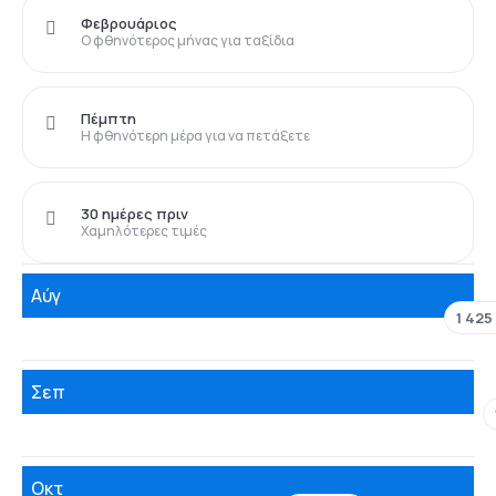
Φεβρουάριος
Ο φθηνότερος μήνας για ταξίδια
Πέμπτη
Η φθηνότερη μέρα για να πετάξετε
30 ημέρες πριν
Χαμηλότερες τιμές
Αύγ
1 425
Σεπ
Οκτ