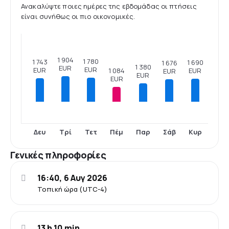
Ανακαλύψτε ποιες ημέρες της εβδομάδας οι πτήσεις
είναι συνήθως οι πιο οικονομικές.
1 904
1 780
1 743
1 690
1 676
1 380
EUR
EUR
EUR
EUR
1 084
EUR
EUR
EUR
Δευ
Τρί
Τετ
Πέμ
Παρ
Σάβ
Κυρ
Γενικές πληροφορίες
16:40, 6 Αυγ 2026
Τοπική ώρα (UTC-4)
13 h 10 min