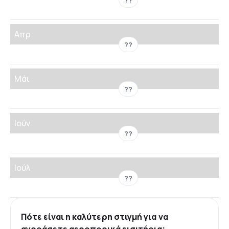
??
Απρ
??
Μάι
??
Ιούν
??
Ιούλ
??
Πότε είναι η καλύτερη στιγμή για να