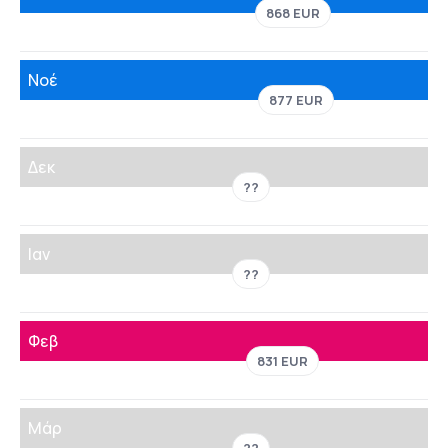
868 EUR
Νοέ
877 EUR
Δεκ
??
Ιαν
??
Φεβ
831 EUR
Μάρ