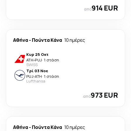
914 EUR
από
Αθήνα
-
Πούντα Κάνα
10 ημέρες
Κυρ 25 Οκτ
ATH
-
PUJ
·
1 στάση
SWISS
Τρί 03 Νοε
PUJ
-
ATH
·
1 στάση
Lufthansa
973 EUR
από
Αθήνα
-
Πούντα Κάνα
10 ημέρες