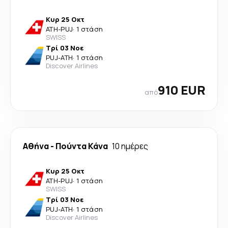
Κυρ 25 Οκτ
ATH
-
PUJ
·
1 στάση
SWISS
Τρί 03 Νοε
PUJ
-
ATH
·
1 στάση
Discover Airlines
910 EUR
από
Αθήνα
-
Πούντα Κάνα
10 ημέρες
Κυρ 25 Οκτ
ATH
-
PUJ
·
1 στάση
SWISS
Τρί 03 Νοε
PUJ
-
ATH
·
1 στάση
Discover Airlines