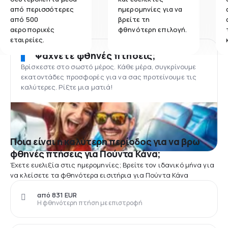
από περισσότερες
ημερομηνίες για να
από 500
βρείτε τη
αεροπορικές
φθηνότερη επιλογή.
εταιρείες.
Ψάχνετε φθηνές πτήσεις;
Βρίσκεστε στο σωστό μέρος. Κάθε μέρα, συγκρίνουμε
εκατοντάδες προσφορές για να σας προτείνουμε τις
καλύτερες. Ρίξτε μια ματιά!
Ποια είναι η καλύτερη περίοδος για να βρω
φθηνές πτήσεις για Πούντα Κάνα;
Έχετε ευελιξία στις ημερομηνίες; Βρείτε τον ιδανικό μήνα για
να κλείσετε τα φθηνότερα εισιτήρια για Πούντα Κάνα
από 831 EUR
Η φθηνότερη πτήση με επιστροφή