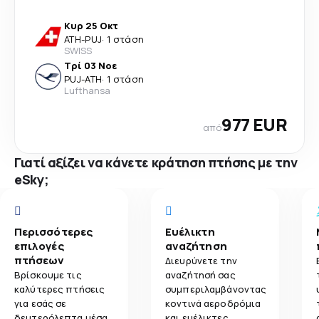
Κυρ 25 Οκτ
ATH
-
PUJ
·
1 στάση
SWISS
Τρί 03 Νοε
PUJ
-
ATH
·
1 στάση
Lufthansa
977 EUR
από
Γιατί αξίζει να κάνετε κράτηση πτήσης με την
eSky;
Περισσότερες
Ευέλικτη
επιλογές
αναζήτηση
πτήσεων
Διευρύνετε την
Βρίσκουμε τις
αναζήτησή σας
καλύτερες πτήσεις
συμπεριλαμβάνοντας
για εσάς σε
κοντινά αεροδρόμια
δευτερόλεπτα μέσα
και ευέλικτες