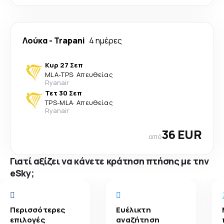
Λούκα
-
Trapani
4 ημέρες
Κυρ 27 Σεπ
MLA
-
TPS
·
Απευθείας
Ryanair
Τετ 30 Σεπ
TPS
-
MLA
·
Απευθείας
Ryanair
36 EUR
από
Γιατί αξίζει να κάνετε κράτηση πτήσης με την
eSky;
Περισσότερες
Ευέλικτη
επιλογές
αναζήτηση