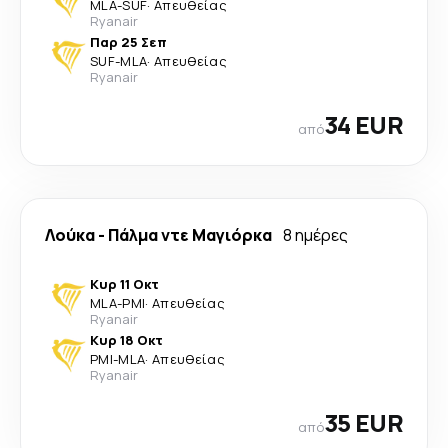
MLA
-
SUF
·
Απευθείας
Ryanair
Παρ 25 Σεπ
SUF
-
MLA
·
Απευθείας
Ryanair
34 EUR
από
Λούκα
-
Πάλμα ντε Μαγιόρκα
8 ημέρες
Κυρ 11 Οκτ
MLA
-
PMI
·
Απευθείας
Ryanair
Κυρ 18 Οκτ
PMI
-
MLA
·
Απευθείας
Ryanair
35 EUR
από