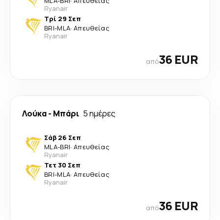
MLA
-
BRI
·
Απευθείας
Ryanair
Τρί 29 Σεπ
BRI
-
MLA
·
Απευθείας
Ryanair
36 EUR
από
Λούκα
-
Μπάρι
5 ημέρες
Σάβ 26 Σεπ
MLA
-
BRI
·
Απευθείας
Ryanair
Τετ 30 Σεπ
BRI
-
MLA
·
Απευθείας
Ryanair
36 EUR
από