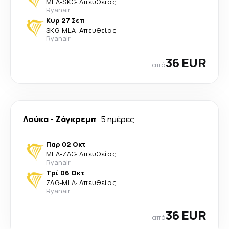
MLA
-
SKG
·
Απευθείας
Ryanair
Κυρ 27 Σεπ
SKG
-
MLA
·
Απευθείας
Ryanair
36 EUR
από
Λούκα
-
Ζάγκρεμπ
5 ημέρες
Παρ 02 Οκτ
MLA
-
ZAG
·
Απευθείας
Ryanair
Τρί 06 Οκτ
ZAG
-
MLA
·
Απευθείας
Ryanair
36 EUR
από