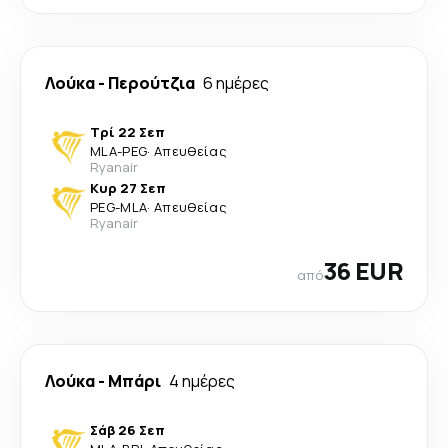
Λούκα
-
Περούτζια
6 ημέρες
Τρί 22 Σεπ
MLA
-
PEG
·
Απευθείας
Ryanair
Κυρ 27 Σεπ
PEG
-
MLA
·
Απευθείας
Ryanair
36 EUR
από
Λούκα
-
Μπάρι
4 ημέρες
Σάβ 26 Σεπ