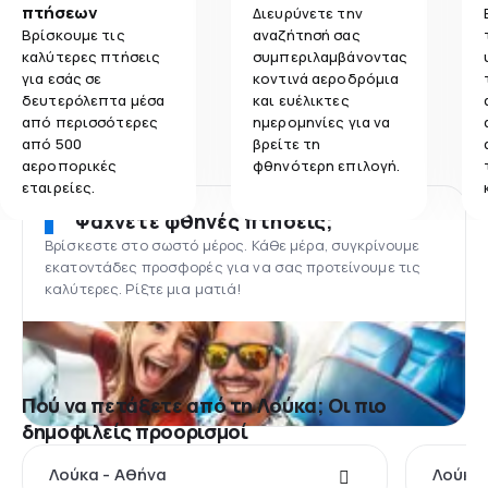
πτήσεων
Διευρύνετε την
Βρίσκουμε τις
αναζήτησή σας
καλύτερες πτήσεις
συμπεριλαμβάνοντας
για εσάς σε
κοντινά αεροδρόμια
δευτερόλεπτα μέσα
και ευέλικτες
από περισσότερες
ημερομηνίες για να
από 500
βρείτε τη
αεροπορικές
φθηνότερη επιλογή.
εταιρείες.
Ψάχνετε φθηνές πτήσεις;
Βρίσκεστε στο σωστό μέρος. Κάθε μέρα, συγκρίνουμε
εκατοντάδες προσφορές για να σας προτείνουμε τις
καλύτερες. Ρίξτε μια ματιά!
Πού να πετάξετε από τη Λούκα; Οι πιο
δημοφιλείς προορισμοί
Λούκα - Αθήνα
Λούκα 