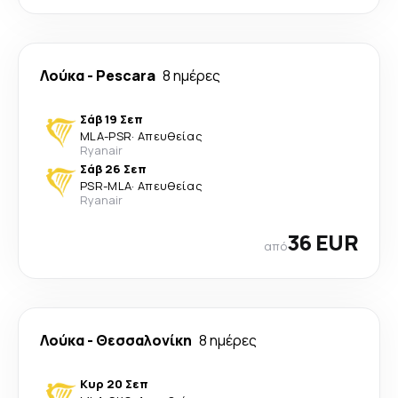
Λούκα
-
Pescara
8 ημέρες
Σάβ 19 Σεπ
MLA
-
PSR
·
Απευθείας
Ryanair
Σάβ 26 Σεπ
PSR
-
MLA
·
Απευθείας
Ryanair
36 EUR
από
Λούκα
-
Θεσσαλονίκη
8 ημέρες
Κυρ 20 Σεπ