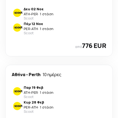
Δευ 02 Νοε
ATH
-
PER
·
1 στάση
Scoot
Πέμ 12 Νοε
PER
-
ATH
·
1 στάση
Scoot
776 EUR
από
Αθήνα
-
Perth
10 ημέρες
Παρ 19 Φεβ
ATH
-
PER
·
1 στάση
Scoot
Κυρ 28 Φεβ
PER
-
ATH
·
1 στάση
Scoot