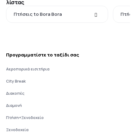
λίστας
Πτήσεις to Bora Bora
Πτήσει
Προγραμματίστε το ταξίδι σας
Αεροπορικά εισιτήρια
City Break
Διακοπές
Διαμονή
Πτήση+Ξενοδοχείο
Ξενοδοχεία