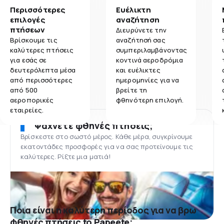
Περισσότερες
Ευέλικτη
επιλογές
αναζήτηση
πτήσεων
Διευρύνετε την
Βρίσκουμε τις
αναζήτησή σας
καλύτερες πτήσεις
συμπεριλαμβάνοντας
για εσάς σε
κοντινά αεροδρόμια
δευτερόλεπτα μέσα
και ευέλικτες
από περισσότερες
ημερομηνίες για να
από 500
βρείτε τη
αεροπορικές
φθηνότερη επιλογή.
εταιρείες.
Ψάχνετε φθηνές πτήσεις;
Βρίσκεστε στο σωστό μέρος. Κάθε μέρα, συγκρίνουμε
εκατοντάδες προσφορές για να σας προτείνουμε τις
καλύτερες. Ρίξτε μια ματιά!
Ποια είναι η καλύτερη περίοδος για να βρω
φθηνές πτήσεις to Papeete;