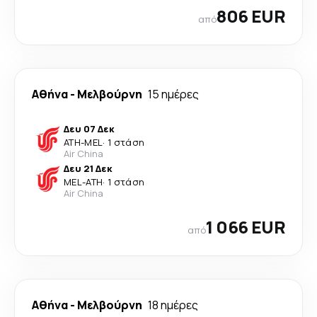
806 EUR
από
Αθήνα
-
Μελβούρνη
15 ημέρες
Δευ 07 Δεκ
ATH
-
MEL
·
1 στάση
Air China
Δευ 21 Δεκ
MEL
-
ATH
·
1 στάση
Air China
1 066 EUR
από
Αθήνα
-
Μελβούρνη
18 ημέρες