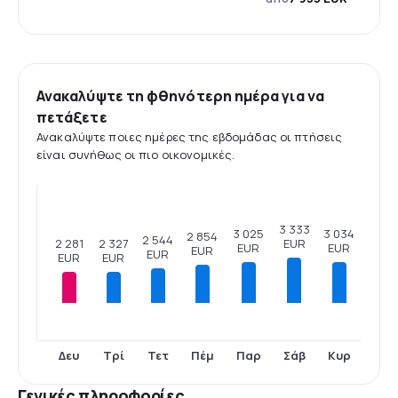
Ανακαλύψτε τη φθηνότερη ημέρα για να
πετάξετε
Ανακαλύψτε ποιες ημέρες της εβδομάδας οι πτήσεις
είναι συνήθως οι πιο οικονομικές.
3 333
3 034
3 025
2 854
2 544
2 327
2 281
EUR
EUR
EUR
EUR
EUR
EUR
EUR
Δευ
Τρί
Τετ
Πέμ
Παρ
Σάβ
Κυρ
Γενικές πληροφορίες