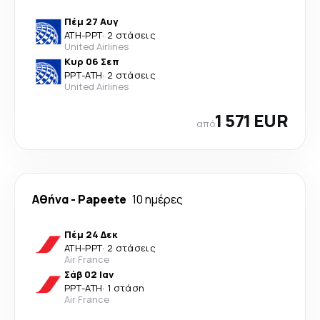
Πέμ 27 Αυγ
ATH
-
PPT
·
2 στάσεις
United Airlines
Κυρ 06 Σεπ
PPT
-
ATH
·
2 στάσεις
United Airlines
1 571 EUR
από
Αθήνα
-
Papeete
10 ημέρες
Πέμ 24 Δεκ
ATH
-
PPT
·
2 στάσεις
Air France
Σάβ 02 Ιαν
PPT
-
ATH
·
1 στάση
Air France