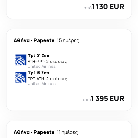
1 130 EUR
από
Αθήνα
-
Papeete
15 ημέρες
Τρί 01 Σεπ
ATH
-
PPT
·
2 στάσεις
United Airlines
Τρί 15 Σεπ
PPT
-
ATH
·
2 στάσεις
United Airlines
1 395 EUR
από
Αθήνα
-
Papeete
11 ημέρες