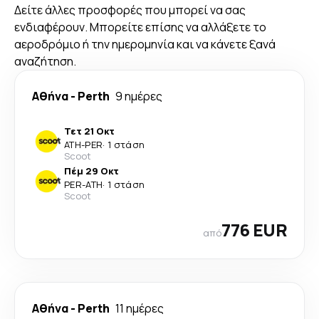
Δείτε άλλες προσφορές που μπορεί να σας
ενδιαφέρουν. Μπορείτε επίσης να αλλάξετε το
αεροδρόμιο ή την ημερομηνία και να κάνετε ξανά
αναζήτηση.
Αθήνα
-
Perth
9 ημέρες
Τετ 21 Οκτ
ATH
-
PER
·
1 στάση
Scoot
Πέμ 29 Οκτ
PER
-
ATH
·
1 στάση
Scoot
776 EUR
από
Αθήνα
-
Perth
11 ημέρες