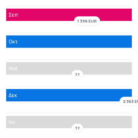
Σεπ
1 396 EUR
Οκτ
Νοέ
??
Δεκ
2 363 
Ιαν
??