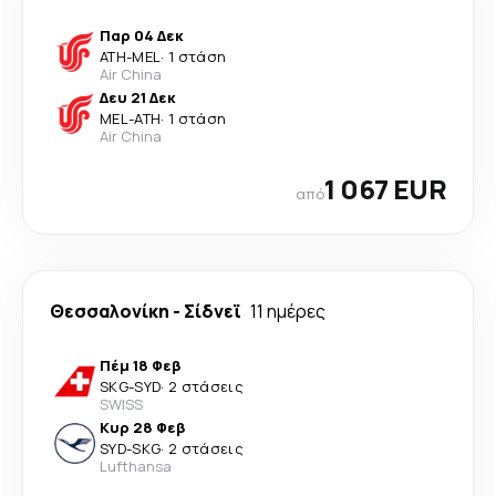
Παρ 04 Δεκ
ATH
-
MEL
·
1 στάση
Air China
Δευ 21 Δεκ
MEL
-
ATH
·
1 στάση
Air China
1 067 EUR
από
Θεσσαλονίκη
-
Σίδνεϊ
11 ημέρες
Πέμ 18 Φεβ
SKG
-
SYD
·
2 στάσεις
SWISS
Κυρ 28 Φεβ
SYD
-
SKG
·
2 στάσεις
Lufthansa