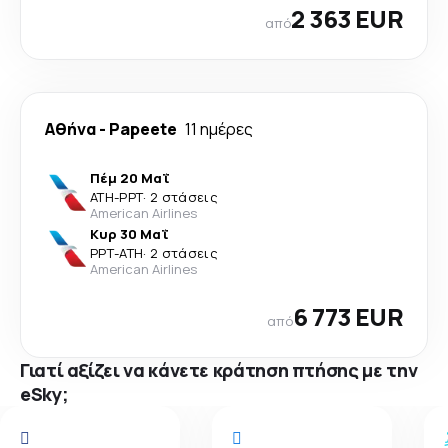
2 363 EUR
από
Αθήνα
-
Papeete
11 ημέρες
Πέμ 20 Μαΐ
ATH
-
PPT
·
2 στάσεις
American Airlines
Κυρ 30 Μαΐ
PPT
-
ATH
·
2 στάσεις
American Airlines
6 773 EUR
από
Γιατί αξίζει να κάνετε κράτηση πτήσης με την
eSky;