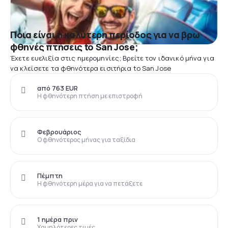
Ποια είναι η καλύτερη περίοδος για να βρω
φθηνές πτήσεις to San Jose;
Έχετε ευελιξία στις ημερομηνίες; Βρείτε τον ιδανικό μήνα για
να κλείσετε τα φθηνότερα εισιτήρια to San Jose
από 763 EUR
Η φθηνότερη πτήση με επιστροφή
Φεβρουάριος
Ο φθηνότερος μήνας για ταξίδια
Πέμπτη
Η φθηνότερη μέρα για να πετάξετε
1 ημέρα πριν
Χαμηλότερες τιμές