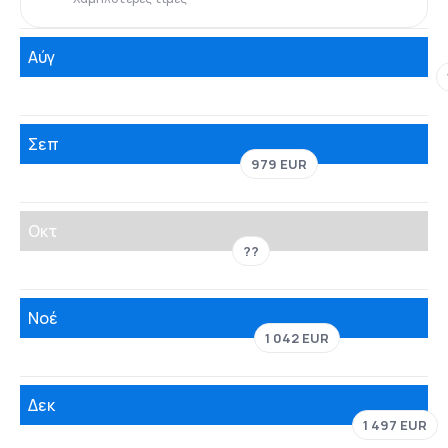
Αύγ
Σεπ
979 EUR
Οκτ
??
Νοέ
1 042 EUR
Δεκ
1 497 EUR