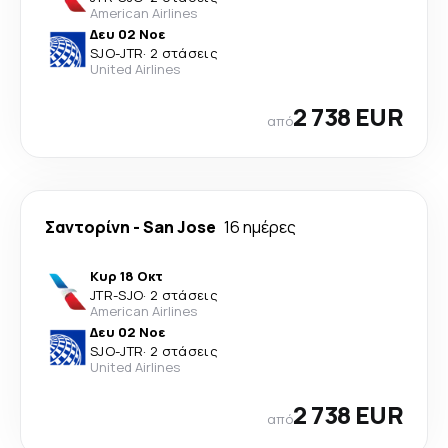
American Airlines
Δευ 02 Νοε
SJO
-
JTR
·
2 στάσεις
United Airlines
2 738 EUR
από
Σαντορίνη
-
San Jose
16 ημέρες
Κυρ 18 Οκτ
JTR
-
SJO
·
2 στάσεις
American Airlines
Δευ 02 Νοε
SJO
-
JTR
·
2 στάσεις
United Airlines
2 738 EUR
από