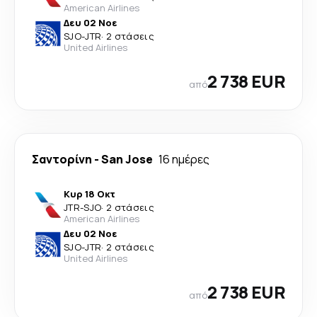
American Airlines
Δευ 02 Νοε
SJO
-
JTR
·
2 στάσεις
United Airlines
2 738 EUR
από
Σαντορίνη
-
San Jose
16 ημέρες
Κυρ 18 Οκτ
JTR
-
SJO
·
2 στάσεις
American Airlines
Δευ 02 Νοε
SJO
-
JTR
·
2 στάσεις
United Airlines
2 738 EUR
από