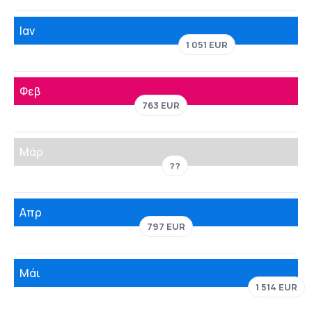
Ιαν
1 051 EUR
Φεβ
763 EUR
Μάρ
??
Απρ
797 EUR
Μάι
1 514 EUR