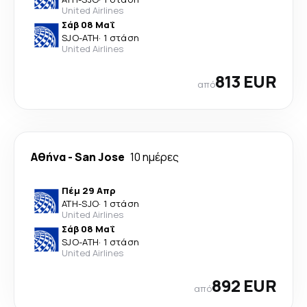
United Airlines
Σάβ 08 Μαΐ
SJO
-
ATH
·
1 στάση
United Airlines
813 EUR
από
Αθήνα
-
San Jose
10 ημέρες
Πέμ 29 Απρ
ATH
-
SJO
·
1 στάση
United Airlines
Σάβ 08 Μαΐ
SJO
-
ATH
·
1 στάση
United Airlines
892 EUR
από