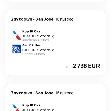
Σαντορίνη
-
San Jose
16 ημέρες
Κυρ 18 Οκτ
JTR
-
SJO
·
2 στάσεις
American Airlines
Δευ 02 Νοε
SJO
-
JTR
·
2 στάσεις
United Airlines
2 738 EUR
από
Σαντορίνη
-
San Jose
16 ημέρες
Κυρ 18 Οκτ
JTR
-
SJO
·
2 στάσεις