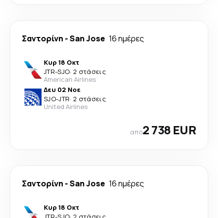
Σαντορίνη
-
San Jose
16 ημέρες
Κυρ 18 Οκτ
JTR
-
SJO
·
2 στάσεις
American Airlines
Δευ 02 Νοε
SJO
-
JTR
·
2 στάσεις
United Airlines
2 738 EUR
από
Σαντορίνη
-
San Jose
16 ημέρες
Κυρ 18 Οκτ
JTR
-
SJO
·
2 στάσεις