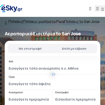
Πτήσεις
Πτήσεις για Κόστα Ρίκα
Πτήσεις to San Jose
Αεροπορικά Εισιτήρια to San Jose
Με επιστροφή
Απλή μετάβαση
Από
Προς
Αναχώρηση
Επιστροφή