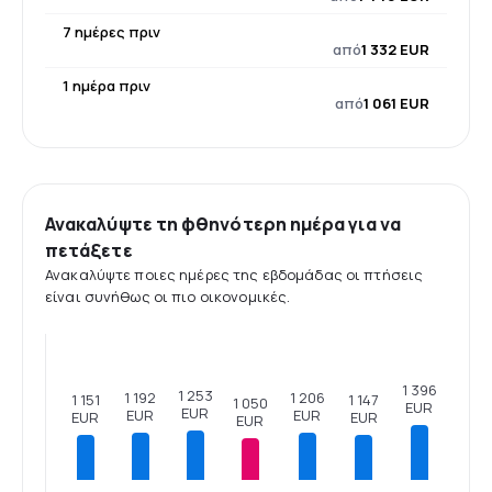
7 ημέρες πριν
από
1 332 EUR
1 ημέρα πριν
από
1 061 EUR
Ανακαλύψτε τη φθηνότερη ημέρα για να
πετάξετε
Ανακαλύψτε ποιες ημέρες της εβδομάδας οι πτήσεις
είναι συνήθως οι πιο οικονομικές.
1 396
1 253
1 206
1 192
1 151
1 147
1 050
EUR
EUR
EUR
EUR
EUR
EUR
EUR