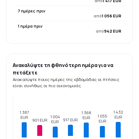
από
1 417 EUR
7 ημέρες πριν
από
1 056 EUR
1 ημέρα πριν
από
942 EUR
Ανακαλύψτε τη φθηνότερη ημέρα για να
πετάξετε
Ανακαλύψτε ποιες ημέρες της εβδομάδας οι πτήσεις
είναι συνήθως οι πιο οικονομικές.
1 432
1 387
1 368
1 055
1 004
EUR
EUR
EUR
917 EUR
901 EUR
EUR
EUR