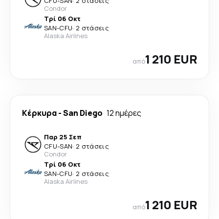
CFU
-
SAN
·
2 στάσεις
Condor
Τρί 06 Οκτ
SAN
-
CFU
·
2 στάσεις
Alaska Airlines
1 210 EUR
από
Κέρκυρα
-
San Diego
12 ημέρες
Παρ 25 Σεπ
CFU
-
SAN
·
2 στάσεις
Condor
Τρί 06 Οκτ
SAN
-
CFU
·
2 στάσεις
Alaska Airlines
1 210 EUR
από