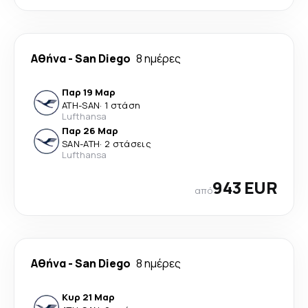
Αθήνα
-
San Diego
8 ημέρες
Παρ 19 Μαρ
ATH
-
SAN
·
1 στάση
Lufthansa
Παρ 26 Μαρ
SAN
-
ATH
·
2 στάσεις
Lufthansa
943 EUR
από
Αθήνα
-
San Diego
8 ημέρες
Κυρ 21 Μαρ