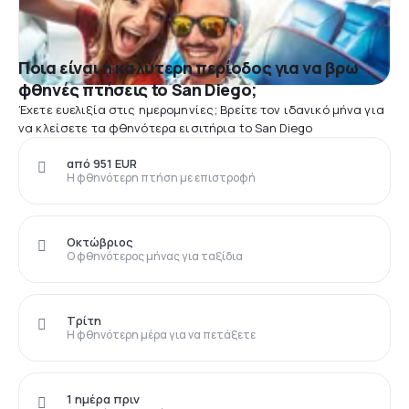
Ποια είναι η καλύτερη περίοδος για να βρω
φθηνές πτήσεις to San Diego;
Έχετε ευελιξία στις ημερομηνίες; Βρείτε τον ιδανικό μήνα για
να κλείσετε τα φθηνότερα εισιτήρια to San Diego
από 951 EUR
Η φθηνότερη πτήση με επιστροφή
Οκτώβριος
Ο φθηνότερος μήνας για ταξίδια
Τρίτη
Η φθηνότερη μέρα για να πετάξετε
1 ημέρα πριν