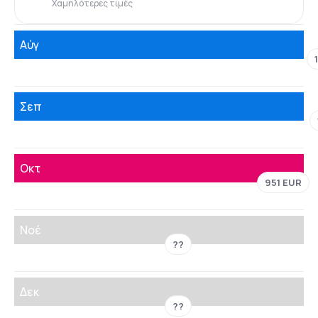
Χαμηλότερες τιμές
Αύγ
Σεπ
Οκτ
951 EUR
Νοέ
??
Δεκ
??