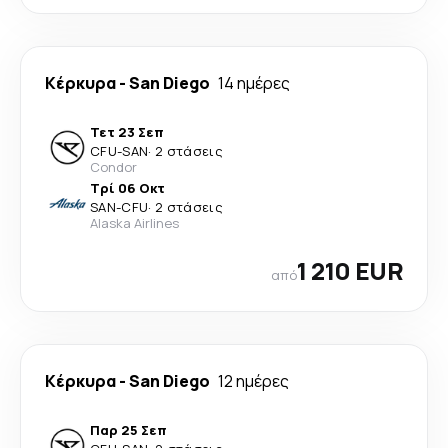
Κέρκυρα
-
San Diego
14 ημέρες
Τετ 23 Σεπ
CFU
-
SAN
·
2 στάσεις
Condor
Τρί 06 Οκτ
SAN
-
CFU
·
2 στάσεις
Alaska Airlines
1 210 EUR
από
Κέρκυρα
-
San Diego
12 ημέρες
Παρ 25 Σεπ