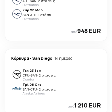
ATH
-
SAN
·
2 στάσεις
Lufthansa
Κυρ 28 Μαρ
SAN
-
ATH
·
1 στάση
Lufthansa
948 EUR
από
Κέρκυρα
-
San Diego
14 ημέρες
Τετ 23 Σεπ
CFU
-
SAN
·
2 στάσεις
Condor
Τρί 06 Οκτ
SAN
-
CFU
·
2 στάσεις
Alaska Airlines
1 210 EUR
από