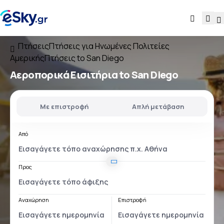
Πτήσεις
Πτήσεις για Ηνωμένες Πολιτείες
Αμερικής
Πτήσεις to San Diego
Αεροπορικά Εισιτήρια to San Diego
Με επιστροφή
Απλή μετάβαση
Από
Προς
Αναχώρηση
Επιστροφή