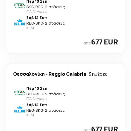
Πέμ 10 Σεπ
SKG
-
REG
·
2 στάσεις
ITA Airways
Σάβ 12 Σεπ
REG
-
SKG
·
2 στάσεις
KLM
677 EUR
από
Θεσσαλονίκη
-
Reggio Calabria
3 ημέρες
Πέμ 10 Σεπ
SKG
-
REG
·
2 στάσεις
ITA Airways
Σάβ 12 Σεπ
REG
-
SKG
·
2 στάσεις
KLM
677 EUR
από