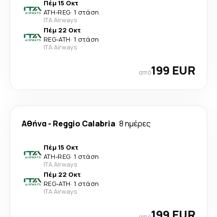
Πέμ 15 Οκτ
ATH
-
REG
·
1 στάση
ITA Airways
Πέμ 22 Οκτ
REG
-
ATH
·
1 στάση
ITA Airways
199 EUR
από
Αθήνα
-
Reggio Calabria
8 ημέρες
Πέμ 15 Οκτ
ATH
-
REG
·
1 στάση
ITA Airways
Πέμ 22 Οκτ
REG
-
ATH
·
1 στάση
ITA Airways
199 EUR
από