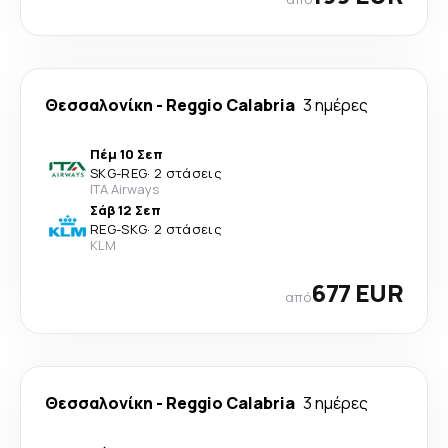
Θεσσαλονίκη
-
Reggio Calabria
3 ημέρες
Πέμ 10 Σεπ
SKG
-
REG
·
2 στάσεις
ITA Airways
Σάβ 12 Σεπ
REG
-
SKG
·
2 στάσεις
KLM
677 EUR
από
Θεσσαλονίκη
-
Reggio Calabria
3 ημέρες