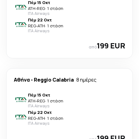
Πέμ 15 Οκτ
ATH
-
REG
·
1 στάση
ITA Airways
Πέμ 22 Οκτ
REG
-
ATH
·
1 στάση
ITA Airways
199 EUR
από
Αθήνα
-
Reggio Calabria
8 ημέρες
Πέμ 15 Οκτ
ATH
-
REG
·
1 στάση
ITA Airways
Πέμ 22 Οκτ
REG
-
ATH
·
1 στάση
ITA Airways
199 EUR