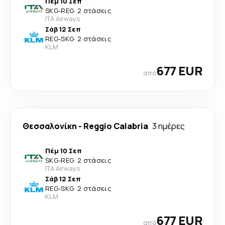
Πέμ 10 Σεπ
SKG
-
REG
·
2 στάσεις
ITA Airways
Σάβ 12 Σεπ
REG
-
SKG
·
2 στάσεις
KLM
677 EUR
από
Θεσσαλονίκη
-
Reggio Calabria
3 ημέρες
Πέμ 10 Σεπ
SKG
-
REG
·
2 στάσεις
ITA Airways
Σάβ 12 Σεπ
REG
-
SKG
·
2 στάσεις
KLM
677 EUR
από