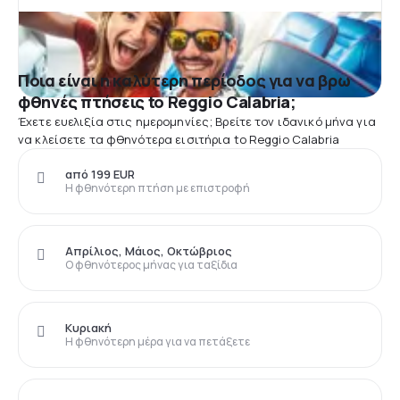
Ποια είναι η καλύτερη περίοδος για να βρω
φθηνές πτήσεις to Reggio Calabria;
Έχετε ευελιξία στις ημερομηνίες; Βρείτε τον ιδανικό μήνα για
να κλείσετε τα φθηνότερα εισιτήρια to Reggio Calabria
από 199 EUR
Η φθηνότερη πτήση με επιστροφή
Απρίλιος, Μάιος, Οκτώβριος
Ο φθηνότερος μήνας για ταξίδια
Κυριακή
Η φθηνότερη μέρα για να πετάξετε