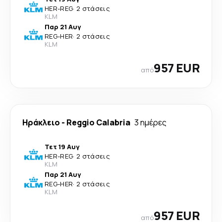
HER
-
REG
·
2 στάσεις
KLM
Παρ 21 Αυγ
REG
-
HER
·
2 στάσεις
KLM
957 EUR
από
Ηράκλειο
-
Reggio Calabria
3 ημέρες
Τετ 19 Αυγ
HER
-
REG
·
2 στάσεις
KLM
Παρ 21 Αυγ
REG
-
HER
·
2 στάσεις
KLM
957 EUR
από