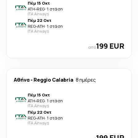
Πέμ 15 Οκτ
ATH
-
REG
·
1 στάση
ITA Airways
Πέμ 22 Οκτ
REG
-
ATH
·
1 στάση
ITA Airways
199 EUR
από
Αθήνα
-
Reggio Calabria
8 ημέρες
Πέμ 15 Οκτ
ATH
-
REG
·
1 στάση
ITA Airways
Πέμ 22 Οκτ
REG
-
ATH
·
1 στάση
ITA Airways
199 EUR