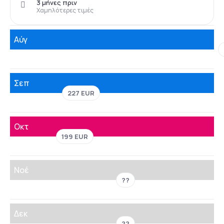
3 μήνες πριν
Χαμηλότερες τιμές
Αύγ
Σεπ
227 EUR
Οκτ
199 EUR
Νοέ
??
Δεκ
??