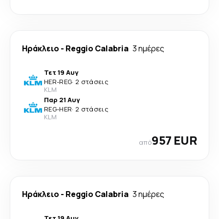
Ηράκλειο
-
Reggio Calabria
3 ημέρες
Τετ 19 Αυγ
HER
-
REG
·
2 στάσεις
KLM
Παρ 21 Αυγ
REG
-
HER
·
2 στάσεις
KLM
957 EUR
από
Ηράκλειο
-
Reggio Calabria
3 ημέρες
Τετ 19 Αυγ