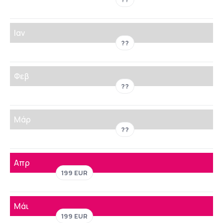
Ιαν
??
Φεβ
??
Μάρ
??
Απρ
199 EUR
Μάι
199 EUR