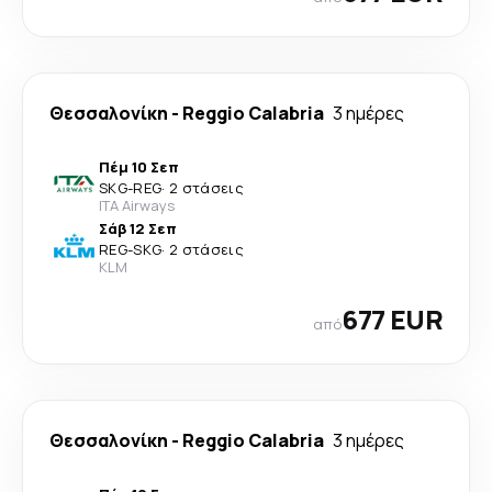
Θεσσαλονίκη
-
Reggio Calabria
3 ημέρες
Πέμ 10 Σεπ
SKG
-
REG
·
2 στάσεις
ITA Airways
Σάβ 12 Σεπ
REG
-
SKG
·
2 στάσεις
KLM
677 EUR
από
Θεσσαλονίκη
-
Reggio Calabria
3 ημέρες