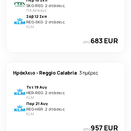
Πέμ 10 Σεπ
SKG
-
REG
·
2 στάσεις
ITA Airways
Σάβ 12 Σεπ
REG
-
SKG
·
2 στάσεις
KLM
683 EUR
από
Ηράκλειο
-
Reggio Calabria
3 ημέρες
Τετ 19 Αυγ
HER
-
REG
·
2 στάσεις
KLM
Παρ 21 Αυγ
REG
-
HER
·
2 στάσεις
KLM
957 EUR
από