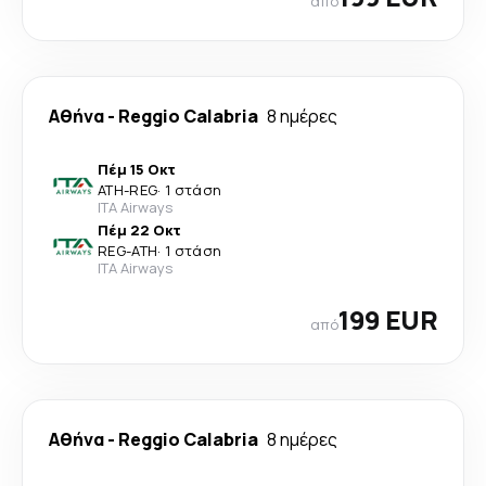
από
Αθήνα
-
Reggio Calabria
8 ημέρες
Πέμ 15 Οκτ
ATH
-
REG
·
1 στάση
ITA Airways
Πέμ 22 Οκτ
REG
-
ATH
·
1 στάση
ITA Airways
199 EUR
από
Αθήνα
-
Reggio Calabria
8 ημέρες