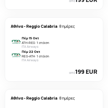
από
Αθήνα
-
Reggio Calabria
8 ημέρες
Πέμ 15 Οκτ
ATH
-
REG
·
1 στάση
ITA Airways
Πέμ 22 Οκτ
REG
-
ATH
·
1 στάση
ITA Airways
199 EUR
από
Αθήνα
-
Reggio Calabria
8 ημέρες