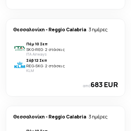
Θεσσαλονίκη
-
Reggio Calabria
3 ημέρες
Πέμ 10 Σεπ
SKG
-
REG
·
2 στάσεις
ITA Airways
Σάβ 12 Σεπ
REG
-
SKG
·
2 στάσεις
KLM
683 EUR
από
Θεσσαλονίκη
-
Reggio Calabria
3 ημέρες