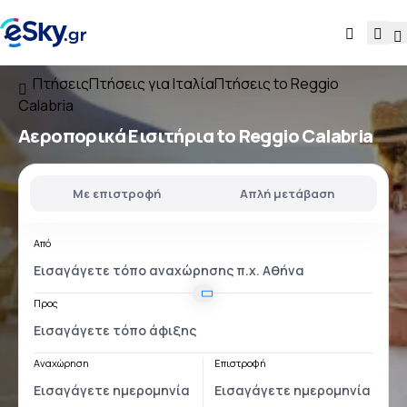
Πτήσεις
Πτήσεις για Ιταλία
Πτήσεις to Reggio
Calabria
Αεροπορικά Εισιτήρια to Reggio Calabria
Με επιστροφή
Απλή μετάβαση
Από
Προς
Αναχώρηση
Επιστροφή