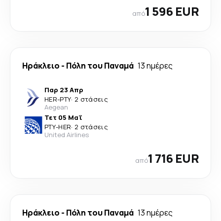
1 596 EUR
από
Ηράκλειο
-
Πόλη του Παναμά
13 ημέρες
Παρ 23 Απρ
HER
-
PTY
·
2 στάσεις
Aegean
Τετ 05 Μαΐ
PTY
-
HER
·
2 στάσεις
United Airlines
1 716 EUR
από
Ηράκλειο
-
Πόλη του Παναμά
13 ημέρες