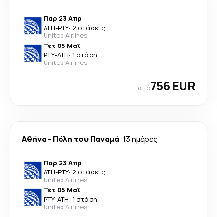
Παρ 23 Απρ
ATH
-
PTY
·
2 στάσεις
United Airlines
Τετ 05 Μαΐ
PTY
-
ATH
·
1 στάση
United Airlines
756 EUR
από
Αθήνα
-
Πόλη του Παναμά
13 ημέρες
Παρ 23 Απρ
ATH
-
PTY
·
2 στάσεις
United Airlines
Τετ 05 Μαΐ
PTY
-
ATH
·
1 στάση
United Airlines