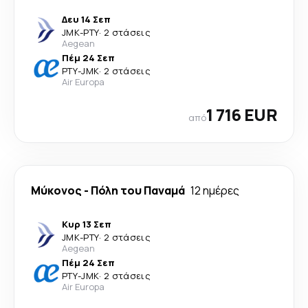
Δευ 14 Σεπ
JMK
-
PTY
·
2 στάσεις
Aegean
Πέμ 24 Σεπ
PTY
-
JMK
·
2 στάσεις
Air Europa
1 716 EUR
από
Μύκονος
-
Πόλη του Παναμά
12 ημέρες
Κυρ 13 Σεπ
JMK
-
PTY
·
2 στάσεις
Aegean
Πέμ 24 Σεπ
PTY
-
JMK
·
2 στάσεις
Air Europa