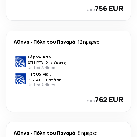
756 EUR
από
Αθήνα
-
Πόλη του Παναμά
12 ημέρες
Σάβ 24 Απρ
ATH
-
PTY
·
2 στάσεις
United Airlines
Τετ 05 Μαΐ
PTY
-
ATH
·
1 στάση
United Airlines
762 EUR
από
Αθήνα
-
Πόλη του Παναμά
8 ημέρες