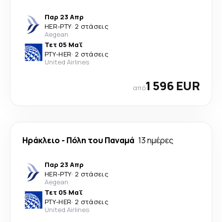
Παρ 23 Απρ
HER
-
PTY
·
2 στάσεις
Aegean
Τετ 05 Μαΐ
PTY
-
HER
·
2 στάσεις
United Airlines
1 596 EUR
από
Ηράκλειο
-
Πόλη του Παναμά
13 ημέρες
Παρ 23 Απρ
HER
-
PTY
·
2 στάσεις
Aegean
Τετ 05 Μαΐ
PTY
-
HER
·
2 στάσεις
United Airlines