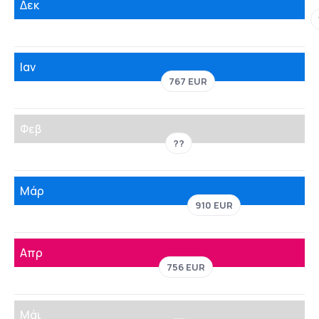
Δεκ
Ιαν
767 EUR
Φεβ
??
Μάρ
910 EUR
Απρ
756 EUR
Μάι