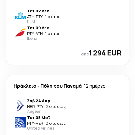
Τετ 02 Δεκ
ATH
-
PTY
·
1 στάση
KLM
Τετ 09 Δεκ
PTY
-
ATH
·
1 στάση
Iberia
1 294 EUR
από
Ηράκλειο
-
Πόλη του Παναμά
12 ημέρες
Σάβ 24 Απρ
HER
-
PTY
·
2 στάσεις
Aegean
Τετ 05 Μαΐ
PTY
-
HER
·
2 στάσεις
United Airlines