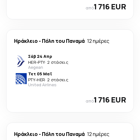
1 716 EUR
από
Ηράκλειο
-
Πόλη του Παναμά
12 ημέρες
Σάβ 24 Απρ
HER
-
PTY
·
2 στάσεις
Aegean
Τετ 05 Μαΐ
PTY
-
HER
·
2 στάσεις
United Airlines
1 716 EUR
από
Ηράκλειο
-
Πόλη του Παναμά
12 ημέρες