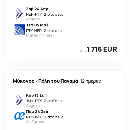
Σάβ 24 Απρ
HER
-
PTY
·
2 στάσεις
Aegean
Τετ 05 Μαΐ
PTY
-
HER
·
2 στάσεις
United Airlines
1 716 EUR
από
Μύκονος
-
Πόλη του Παναμά
12 ημέρες
Κυρ 13 Σεπ
JMK
-
PTY
·
2 στάσεις
Aegean
Πέμ 24 Σεπ
PTY
-
JMK
·
2 στάσεις
Air Europa