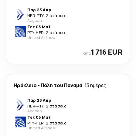
Παρ 23 Απρ
HER
-
PTY
·
2 στάσεις
Aegean
Τετ 05 Μαΐ
PTY
-
HER
·
2 στάσεις
United Airlines
1 716 EUR
από
Ηράκλειο
-
Πόλη του Παναμά
13 ημέρες
Παρ 23 Απρ
HER
-
PTY
·
2 στάσεις
Aegean
Τετ 05 Μαΐ
PTY
-
HER
·
2 στάσεις
United Airlines