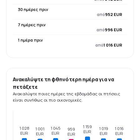
30 ημέρες πριν
από
952 EUR
7 ημέρες πριν
από
996 EUR
1 ημέρα πριν
από
1 016 EUR
Ανακαλύψτε τη φθηνότερη ημέρα για να
πετάξετε
Ανακαλύψτε ποιες ημέρες της εβδομάδας οι πτήσεις
είναι συνήθως οι πιο οικονομικές.
1 159
1 045
1 028
1 019
1 016
1 001
959
EUR
EUR
EUR
EUR
EUR
EUR
EUR