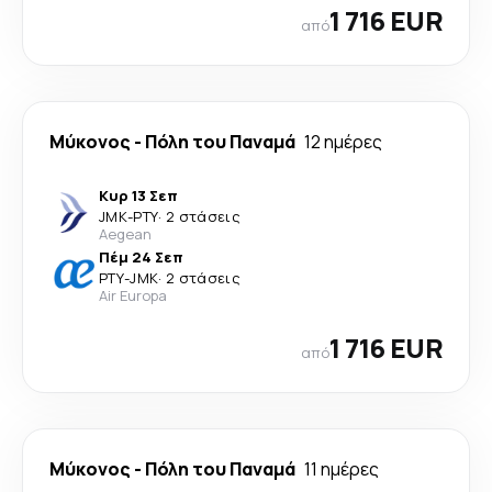
1 716 EUR
από
Μύκονος
-
Πόλη του Παναμά
12 ημέρες
Κυρ 13 Σεπ
JMK
-
PTY
·
2 στάσεις
Aegean
Πέμ 24 Σεπ
PTY
-
JMK
·
2 στάσεις
Air Europa
1 716 EUR
από
Μύκονος
-
Πόλη του Παναμά
11 ημέρες