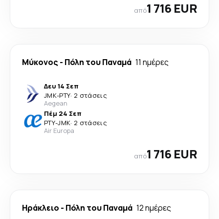
1 716 EUR
από
Μύκονος
-
Πόλη του Παναμά
11 ημέρες
Δευ 14 Σεπ
JMK
-
PTY
·
2 στάσεις
Aegean
Πέμ 24 Σεπ
PTY
-
JMK
·
2 στάσεις
Air Europa
1 716 EUR
από
Ηράκλειο
-
Πόλη του Παναμά
12 ημέρες