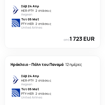
Σάβ 24 Απρ
HER
-
PTY
·
2 στάσεις
Aegean
Τετ 05 Μαΐ
PTY
-
HER
·
2 στάσεις
United Airlines
1 723 EUR
από
Ηράκλειο
-
Πόλη του Παναμά
12 ημέρες
Σάβ 24 Απρ
HER
-
PTY
·
2 στάσεις
Aegean
Τετ 05 Μαΐ
PTY
-
HER
·
2 στάσεις
United Airlines