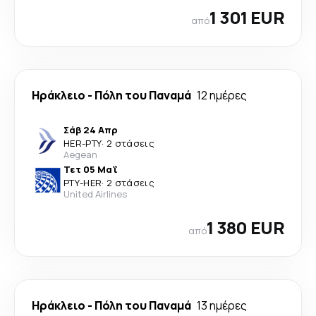
1 301 EUR
από
Ηράκλειο
-
Πόλη του Παναμά
12 ημέρες
Σάβ 24 Απρ
HER
-
PTY
·
2 στάσεις
Aegean
Τετ 05 Μαΐ
PTY
-
HER
·
2 στάσεις
United Airlines
1 380 EUR
από
Ηράκλειο
-
Πόλη του Παναμά
13 ημέρες