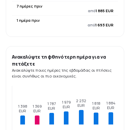
7 ημέρες πριν
από
1 885 EUR
1 ημέρα πριν
από
1 693 EUR
Ανακαλύψτε τη φθηνότερη ημέρα για να
πετάξετε
Ανακαλύψτε ποιες ημέρες της εβδομάδας οι πτήσεις
είναι συνήθως οι πιο οικονομικές.
2 232
1 979
1 884
1 818
1 787
EUR
1 398
1 369
EUR
EUR
EUR
EUR
EUR
EUR