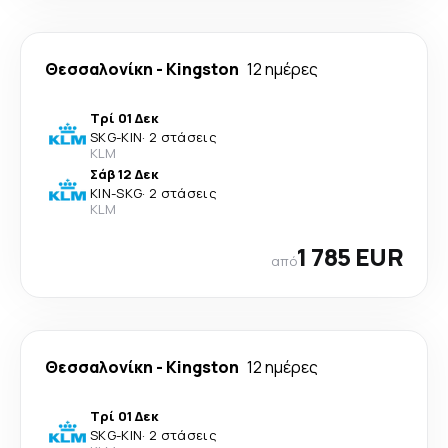
Θεσσαλονίκη
-
Kingston
12 ημέρες
Τρί 01 Δεκ
SKG
-
KIN
·
2 στάσεις
KLM
Σάβ 12 Δεκ
KIN
-
SKG
·
2 στάσεις
KLM
1 785 EUR
από
Θεσσαλονίκη
-
Kingston
12 ημέρες
Τρί 01 Δεκ
SKG
-
KIN
·
2 στάσεις