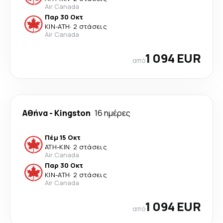
Air Canada
Παρ 30 Οκτ
KIN
-
ATH
·
2 στάσεις
Air Canada
1 094 EUR
από
Αθήνα
-
Kingston
16 ημέρες
Πέμ 15 Οκτ
ATH
-
KIN
·
2 στάσεις
Air Canada
Παρ 30 Οκτ
KIN
-
ATH
·
2 στάσεις
Air Canada
1 094 EUR
από