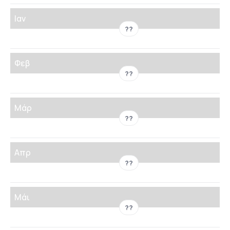
Ιαν
??
Φεβ
??
Μάρ
??
Απρ
??
Μάι
??