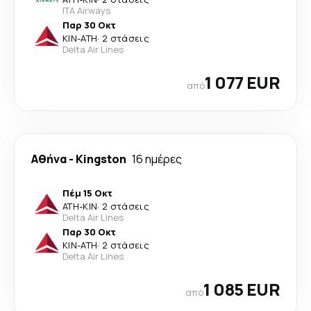
ITA Airways
Παρ 30 Οκτ
KIN
-
ATH
·
2 στάσεις
Delta Air Lines
1 077 EUR
από
Αθήνα
-
Kingston
16 ημέρες
Πέμ 15 Οκτ
ATH
-
KIN
·
2 στάσεις
Delta Air Lines
Παρ 30 Οκτ
KIN
-
ATH
·
2 στάσεις
Delta Air Lines
1 085 EUR
από