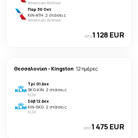
American Airlines
Παρ 30 Οκτ
KIN
-
ATH
·
2 στάσεις
American Airlines
1 128 EUR
από
Θεσσαλονίκη
-
Kingston
12 ημέρες
Τρί 01 Δεκ
SKG
-
KIN
·
2 στάσεις
KLM
Σάβ 12 Δεκ
KIN
-
SKG
·
2 στάσεις
KLM
1 475 EUR
από