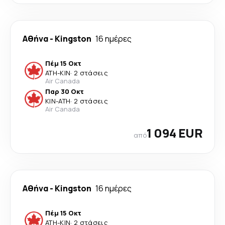
Αθήνα
-
Kingston
16 ημέρες
Πέμ 15 Οκτ
ATH
-
KIN
·
2 στάσεις
Air Canada
Παρ 30 Οκτ
KIN
-
ATH
·
2 στάσεις
Air Canada
1 094 EUR
από
Αθήνα
-
Kingston
16 ημέρες
Πέμ 15 Οκτ
ATH
-
KIN
·
2 στάσεις