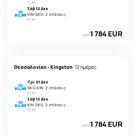
KLM
Σάβ 12 Δεκ
KIN
-
SKG
·
2 στάσεις
KLM
1 784 EUR
από
Θεσσαλονίκη
-
Kingston
12 ημέρες
Τρί 01 Δεκ
SKG
-
KIN
·
2 στάσεις
KLM
Σάβ 12 Δεκ
KIN
-
SKG
·
2 στάσεις
KLM
1 784 EUR
από