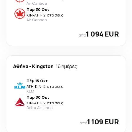
Air Canada
Παρ 30 Οκτ
KIN
-
ATH
·
2 στάσεις
Air Canada
1 094 EUR
από
Αθήνα
-
Kingston
16 ημέρες
Πέμ 15 Οκτ
ATH
-
KIN
·
2 στάσεις
KLM
Παρ 30 Οκτ
KIN
-
ATH
·
2 στάσεις
Delta Air Lines
1 109 EUR
από