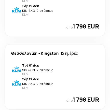
KLM
Σάβ 12 Δεκ
KIN
-
SKG
·
2 στάσεις
KLM
1 798 EUR
από
Θεσσαλονίκη
-
Kingston
12 ημέρες
Τρί 01 Δεκ
SKG
-
KIN
·
2 στάσεις
KLM
Σάβ 12 Δεκ
KIN
-
SKG
·
2 στάσεις
KLM
1 798 EUR
από