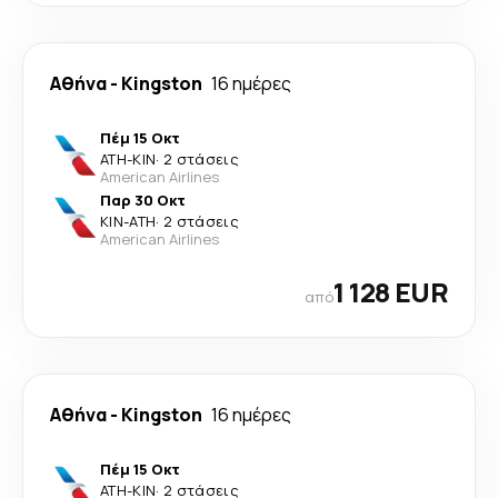
Αθήνα
-
Kingston
16 ημέρες
Πέμ 15 Οκτ
ATH
-
KIN
·
2 στάσεις
American Airlines
Παρ 30 Οκτ
KIN
-
ATH
·
2 στάσεις
American Airlines
1 128 EUR
από
Αθήνα
-
Kingston
16 ημέρες
Πέμ 15 Οκτ
ATH
-
KIN
·
2 στάσεις