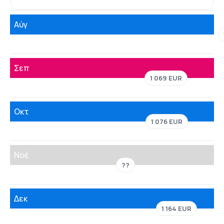
Αύγ
Σεπ
1 069 EUR
Οκτ
1 076 EUR
Νοέ
??
Δεκ
1 164 EUR