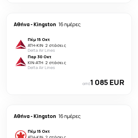
Αθήνα
-
Kingston
16 ημέρες
Πέμ 15 Οκτ
ATH
-
KIN
·
2 στάσεις
Delta Air Lines
Παρ 30 Οκτ
KIN
-
ATH
·
2 στάσεις
Delta Air Lines
1 085 EUR
από
Αθήνα
-
Kingston
16 ημέρες
Πέμ 15 Οκτ
ATH
-
KIN
·
2 στάσεις