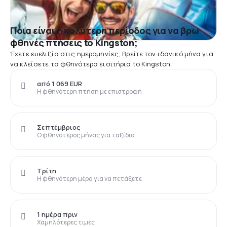
Ποια είναι η καλύτερη περίοδος για να βρω
φθηνές πτήσεις to Kingston;
Έχετε ευελιξία στις ημερομηνίες; Βρείτε τον ιδανικό μήνα για
να κλείσετε τα φθηνότερα εισιτήρια to Kingston
από 1 069 EUR
Η φθηνότερη πτήση με επιστροφή
Σεπτέμβριος
Ο φθηνότερος μήνας για ταξίδια
Τρίτη
Η φθηνότερη μέρα για να πετάξετε
1 ημέρα πριν
Χαμηλότερες τιμές