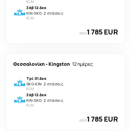
KLM
Σάβ 12 Δεκ
KIN
-
SKG
·
2 στάσεις
KLM
1 785 EUR
από
Θεσσαλονίκη
-
Kingston
12 ημέρες
Τρί 01 Δεκ
SKG
-
KIN
·
2 στάσεις
KLM
Σάβ 12 Δεκ
KIN
-
SKG
·
2 στάσεις
KLM
1 785 EUR
από