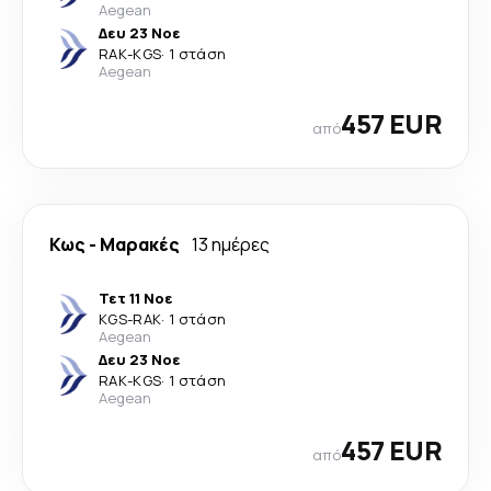
Aegean
Δευ 23 Νοε
RAK
-
KGS
·
1 στάση
Aegean
457 EUR
από
Κως
-
Μαρακές
13 ημέρες
Τετ 11 Νοε
KGS
-
RAK
·
1 στάση
Aegean
Δευ 23 Νοε
RAK
-
KGS
·
1 στάση
Aegean
457 EUR
από