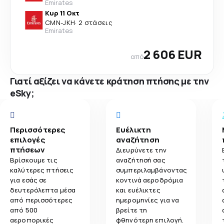
Emirates
Κυρ 11 Οκτ
CMN
-
JKH
·
2 στάσεις
Emirates
2 606 EUR
από
Γιατί αξίζει να κάνετε κράτηση πτήσης με την
eSky;
Περισσότερες
Ευέλικτη
επιλογές
αναζήτηση
πτήσεων
Διευρύνετε την
Βρίσκουμε τις
αναζήτησή σας
καλύτερες πτήσεις
συμπεριλαμβάνοντας
για εσάς σε
κοντινά αεροδρόμια
δευτερόλεπτα μέσα
και ευέλικτες
από περισσότερες
ημερομηνίες για να
από 500
βρείτε τη
αεροπορικές
φθηνότερη επιλογή.