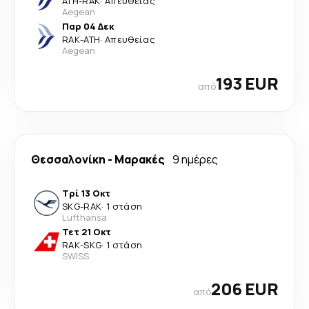
ATH
-
RAK
·
Απευθείας
Aegean
Παρ 04 Δεκ
RAK
-
ATH
·
Απευθείας
Aegean
193 EUR
από
Θεσσαλονίκη
-
Μαρακές
9 ημέρες
Τρί 13 Οκτ
SKG
-
RAK
·
1 στάση
Lufthansa
Τετ 21 Οκτ
RAK
-
SKG
·
1 στάση
SWISS
206 EUR
από