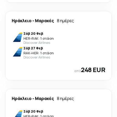
Ηράκλειο
-
Μαρακές
8 ημέρες
Σάβ 20 Φεβ
HER
-
RAK
·
1 στάση
Discover Airlines
Σάβ 27 Φεβ
RAK
-
HER
·
1 στάση
Discover Airlines
248 EUR
από
Ηράκλειο
-
Μαρακές
8 ημέρες
Σάβ 20 Φεβ
HER
-
RAK
·
1 στάση