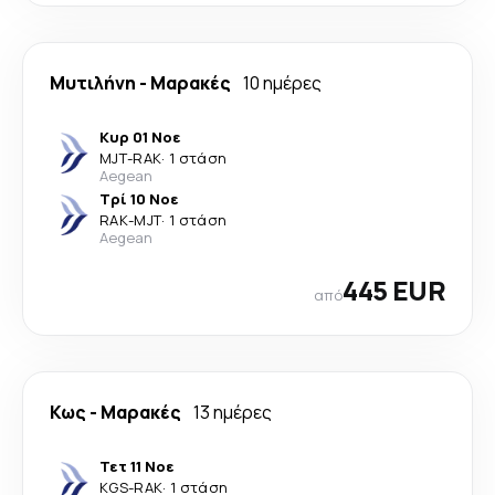
Μυτιλήνη
-
Μαρακές
10 ημέρες
Κυρ 01 Νοε
MJT
-
RAK
·
1 στάση
Aegean
Τρί 10 Νοε
RAK
-
MJT
·
1 στάση
Aegean
445 EUR
από
Κως
-
Μαρακές
13 ημέρες
Τετ 11 Νοε
KGS
-
RAK
·
1 στάση