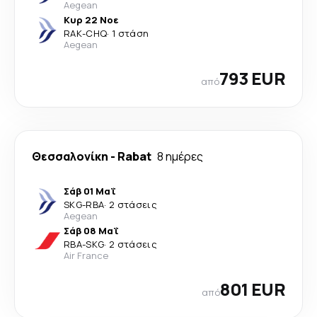
Aegean
Κυρ 22 Νοε
RAK
-
CHQ
·
1 στάση
Aegean
793 EUR
από
Θεσσαλονίκη
-
Rabat
8 ημέρες
Σάβ 01 Μαΐ
SKG
-
RBA
·
2 στάσεις
Aegean
Σάβ 08 Μαΐ
RBA
-
SKG
·
2 στάσεις
Air France
801 EUR
από