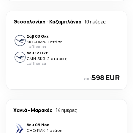
Θεσσαλονίκη
-
Καζαμπλάνκα
10 ημέρες
Σάβ 03 Οκτ
SKG
-
CMN
·
1 στάση
Lufthansa
Δευ 12 Οκτ
CMN
-
SKG
·
2 στάσεις
Lufthansa
598 EUR
από
Χανιά
-
Μαρακές
14 ημέρες
Δευ 09 Νοε
CHQ
-
RAK
·
1 στάση