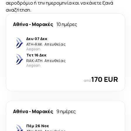
αεροδρόμιο ή την ημερομηνία και να κάνετε ξανά
αναζήτηση.
Αθήνα
-
Μαρακές
10 ημέρες
Δευ 07 Δεκ
ATH
-
RAK
·
Απευθείας
Aegean
Τετ 16 Δεκ
RAK
-
ATH
·
Απευθείας
Aegean
170 EUR
από
Αθήνα
-
Μαρακές
9 ημέρες
Πέμ 26 Νοε