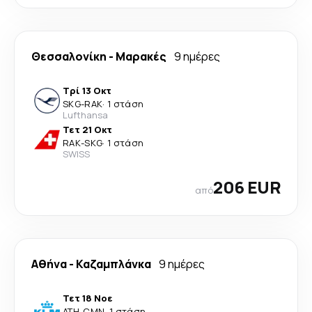
Θεσσαλονίκη
-
Μαρακές
9 ημέρες
Τρί 13 Οκτ
SKG
-
RAK
·
1 στάση
Lufthansa
Τετ 21 Οκτ
RAK
-
SKG
·
1 στάση
SWISS
206 EUR
από
Αθήνα
-
Καζαμπλάνκα
9 ημέρες
Τετ 18 Νοε
ATH
-
CMN
·
1 στάση