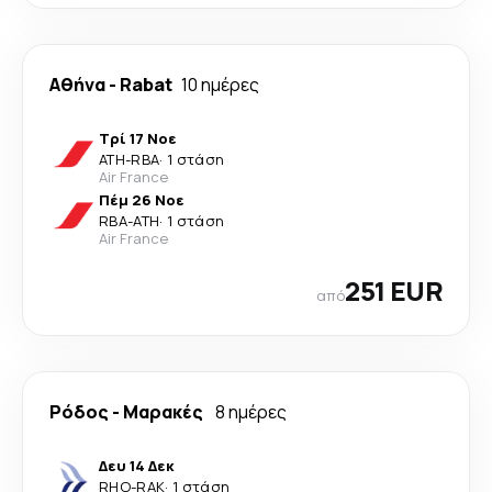
Αθήνα
-
Rabat
10 ημέρες
Τρί 17 Νοε
ATH
-
RBA
·
1 στάση
Air France
Πέμ 26 Νοε
RBA
-
ATH
·
1 στάση
Air France
251 EUR
από
Ρόδος
-
Μαρακές
8 ημέρες
Δευ 14 Δεκ
RHO
-
RAK
·
1 στάση