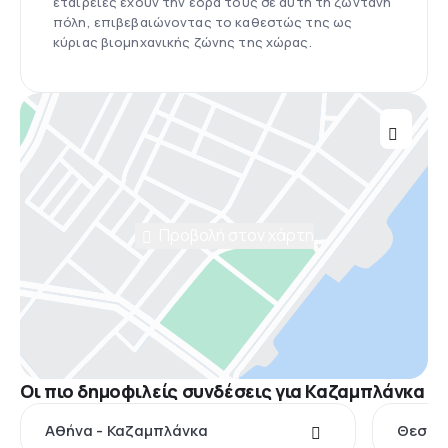
εταιρείες έχουν την έδρα τους σε αυτή τη ζωντανή
πόλη, επιβεβαιώνοντας το καθεστώς της ως
κύριας βιομηχανικής ζώνης της χώρας.
Προβολή στον χάρτη
Οι πιο δημοφιλείς συνδέσεις για Καζαμπλάνκα
Αθήνα - Καζαμπλάνκα
Θεσσα