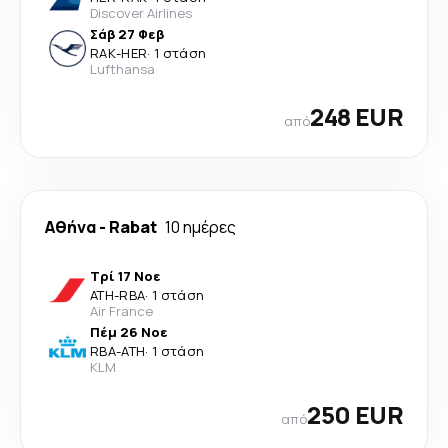
Discover Airlines
Σάβ 27 Φεβ
RAK
-
HER
·
1 στάση
Lufthansa
248 EUR
από
Αθήνα
-
Rabat
10 ημέρες
Τρί 17 Νοε
ATH
-
RBA
·
1 στάση
Air France
Πέμ 26 Νοε
RBA
-
ATH
·
1 στάση
KLM
250 EUR
από