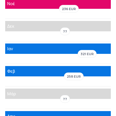
Νοέ
236 EUR
Δεκ
??
Ιαν
321 EUR
Φεβ
258 EUR
Μάρ
??