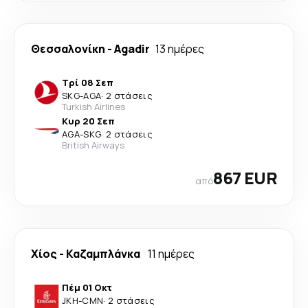
Θεσσαλονίκη
-
Agadir
13 ημέρες
Τρί 08 Σεπ
SKG
-
AGA
·
2 στάσεις
Turkish Airlines
Κυρ 20 Σεπ
AGA
-
SKG
·
2 στάσεις
British Airways
867 EUR
από
Χίος
-
Καζαμπλάνκα
11 ημέρες
Πέμ 01 Οκτ
JKH
-
CMN
·
2 στάσεις