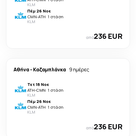
KLM
Πέμ 26 Νοε
CMN
-
ATH
·
1 στάση
KLM
236 EUR
από
Αθήνα
-
Καζαμπλάνκα
9 ημέρες
Τετ 18 Νοε
ATH
-
CMN
·
1 στάση
KLM
Πέμ 26 Νοε
CMN
-
ATH
·
1 στάση
KLM
236 EUR
από