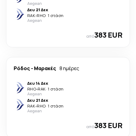
Aegean
Δευ 21 Δεκ
RAK
-
RHO
·
1 στάση
Aegean
383 EUR
από
Ρόδος
-
Μαρακές
8 ημέρες
Δευ 14 Δεκ
RHO
-
RAK
·
1 στάση
Aegean
Δευ 21 Δεκ
RAK
-
RHO
·
1 στάση
Aegean
383 EUR
από