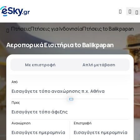
Πτήσεις
Πτήσεις για Ινδονησία
Πτήσεις to Balikpapan
Αεροπορικά Εισιτήρια to Balikpapan
Με επιστροφή
Απλή μετάβαση
Από
Προς
Αναχώρηση
Επιστροφή