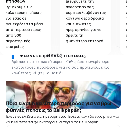
πτήσεων
Διευρύνετε την
Βρίσκουμε τις
αναζήτησή σας
καλύτερες πτήσεις
συμπεριλαμβάνοντας
για εσάς σε
κοντινά αεροδρόμια
δευτερόλεπτα μέσα
και ευέλικτες
από περισσότερες
ημερομηνίες για να
από 500
βρείτε τη
αεροπορικές
φθηνότερη επιλογή.
εταιρείες.
Ψάχνετε φθηνές πτήσεις;
Βρίσκεστε στο σωστό μέρος. Κάθε μέρα, συγκρίνουμε
εκατοντάδες προσφορές για να σας προτείνουμε τις
καλύτερες. Ρίξτε μια ματιά!
Ποια είναι η καλύτερη περίοδος για να βρω
φθηνές πτήσεις to Balikpapan;
Έχετε ευελιξία στις ημερομηνίες; Βρείτε τον ιδανικό μήνα για
να κλείσετε τα φθηνότερα εισιτήρια to Balikpapan