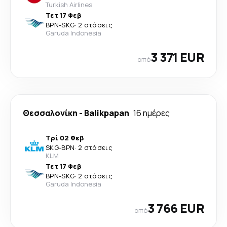
Turkish Airlines
Τετ 17 Φεβ
BPN
-
SKG
·
2 στάσεις
Garuda Indonesia
3 371 EUR
από
Θεσσαλονίκη
-
Balikpapan
16 ημέρες
Τρί 02 Φεβ
SKG
-
BPN
·
2 στάσεις
KLM
Τετ 17 Φεβ
BPN
-
SKG
·
2 στάσεις
Garuda Indonesia
3 766 EUR
από