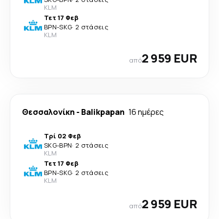
KLM
Τετ 17 Φεβ
BPN
-
SKG
·
2 στάσεις
KLM
2 959 EUR
από
Θεσσαλονίκη
-
Balikpapan
16 ημέρες
Τρί 02 Φεβ
SKG
-
BPN
·
2 στάσεις
KLM
Τετ 17 Φεβ
BPN
-
SKG
·
2 στάσεις
KLM
2 959 EUR
από