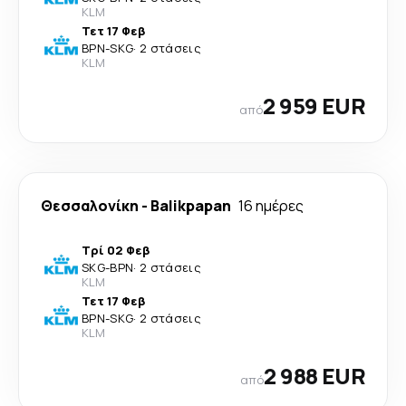
KLM
Τετ 17 Φεβ
BPN
-
SKG
·
2 στάσεις
KLM
2 959 EUR
από
Θεσσαλονίκη
-
Balikpapan
16 ημέρες
Τρί 02 Φεβ
SKG
-
BPN
·
2 στάσεις
KLM
Τετ 17 Φεβ
BPN
-
SKG
·
2 στάσεις
KLM
2 988 EUR
από