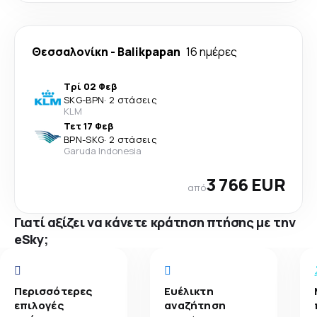
Θεσσαλονίκη
-
Balikpapan
16 ημέρες
Τρί 02 Φεβ
SKG
-
BPN
·
2 στάσεις
KLM
Τετ 17 Φεβ
BPN
-
SKG
·
2 στάσεις
Garuda Indonesia
3 766 EUR
από
Γιατί αξίζει να κάνετε κράτηση πτήσης με την
eSky;
Περισσότερες
Ευέλικτη
επιλογές
αναζήτηση