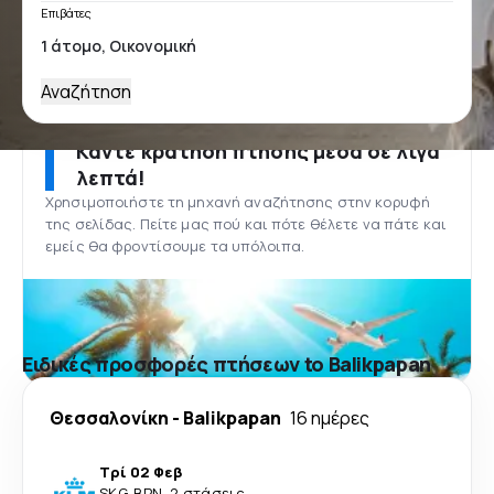
Επιβάτες
Αναζήτηση
Κάντε κράτηση πτήσης μέσα σε λίγα
λεπτά!
Χρησιμοποιήστε τη μηχανή αναζήτησης στην κορυφή
της σελίδας. Πείτε μας πού και πότε θέλετε να πάτε και
εμείς θα φροντίσουμε τα υπόλοιπα.
Ειδικές προσφορές πτήσεων to Balikpapan
Θεσσαλονίκη
-
Balikpapan
16 ημέρες
Τρί 02 Φεβ
SKG
-
BPN
·
2 στάσεις