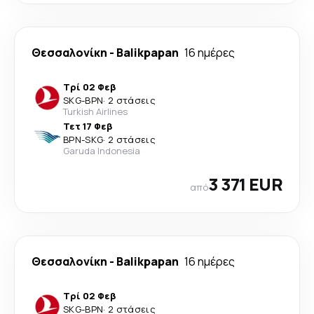
Θεσσαλονίκη
-
Balikpapan
16 ημέρες
Τρί 02 Φεβ
SKG
-
BPN
·
2 στάσεις
Turkish Airlines
Τετ 17 Φεβ
BPN
-
SKG
·
2 στάσεις
Garuda Indonesia
3 371 EUR
από
Θεσσαλονίκη
-
Balikpapan
16 ημέρες
Τρί 02 Φεβ
SKG
-
BPN
·
2 στάσεις