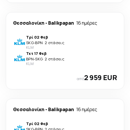
Θεσσαλονίκη
-
Balikpapan
16 ημέρες
Τρί 02 Φεβ
SKG
-
BPN
·
2 στάσεις
KLM
Τετ 17 Φεβ
BPN
-
SKG
·
2 στάσεις
KLM
2 959 EUR
από
Θεσσαλονίκη
-
Balikpapan
16 ημέρες
Τρί 02 Φεβ
SKG
-
BPN
·
2 στάσεις