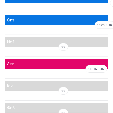
Οκτ
1 123 EUR
Νοέ
??
Δεκ
1 006 EUR
Ιαν
??
Φεβ
??