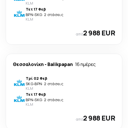
KLM
Τετ 17 Φεβ
BPN
-
SKG
·
2 στάσεις
KLM
2 988 EUR
από
Θεσσαλονίκη
-
Balikpapan
16 ημέρες
Τρί 02 Φεβ
SKG
-
BPN
·
2 στάσεις
KLM
Τετ 17 Φεβ
BPN
-
SKG
·
2 στάσεις
KLM
2 988 EUR
από