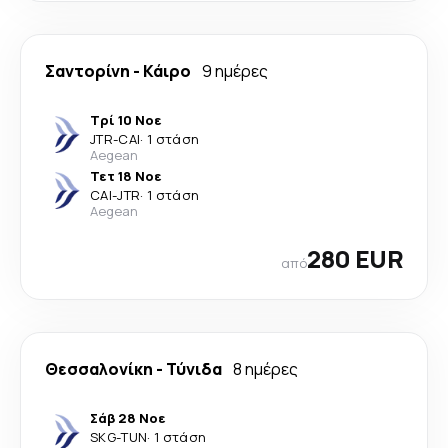
Σαντορίνη
-
Κάιρο
9 ημέρες
Τρί 10 Νοε
JTR
-
CAI
·
1 στάση
Aegean
Τετ 18 Νοε
CAI
-
JTR
·
1 στάση
Aegean
280 EUR
από
Θεσσαλονίκη
-
Τύνιδα
8 ημέρες
Σάβ 28 Νοε
SKG
-
TUN
·
1 στάση