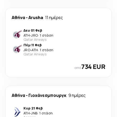
Αθήνα
-
Arusha
11 ημέρες
Δευ 01 Φεβ
ATH
-
JRO
·
1 στάση
Qatar Airways
Πέμ 11 Φεβ
JRO
-
ATH
·
1 στάση
Qatar Airways
734 EUR
από
Αθήνα
-
Γιοχάνεσμπουργκ
9 ημέρες
Κυρ 21 Φεβ
ATH
-
JNB
·
1 στάση