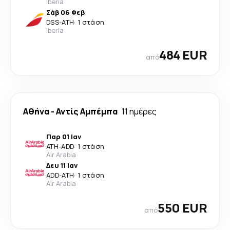
Iberia
Σάβ 06 Φεβ
DSS
-
ATH
·
1 στάση
Iberia
484 EUR
από
Αθήνα
-
Αντίς Αμπέμπα
11 ημέρες
Παρ 01 Ιαν
ATH
-
ADD
·
1 στάση
Air Arabia
Δευ 11 Ιαν
ADD
-
ATH
·
1 στάση
Air Arabia
550 EUR
από