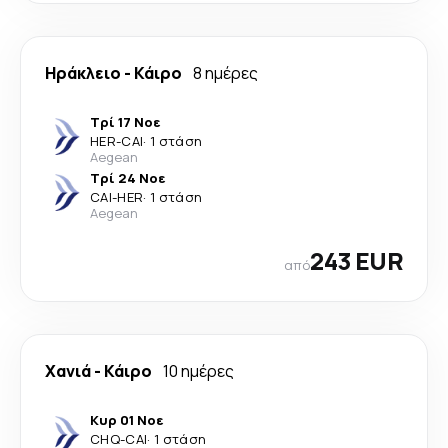
Ηράκλειο
-
Κάιρο
8 ημέρες
Τρί 17 Νοε
HER
-
CAI
·
1 στάση
Aegean
Τρί 24 Νοε
CAI
-
HER
·
1 στάση
Aegean
243 EUR
από
Χανιά
-
Κάιρο
10 ημέρες
Κυρ 01 Νοε
CHQ
-
CAI
·
1 στάση