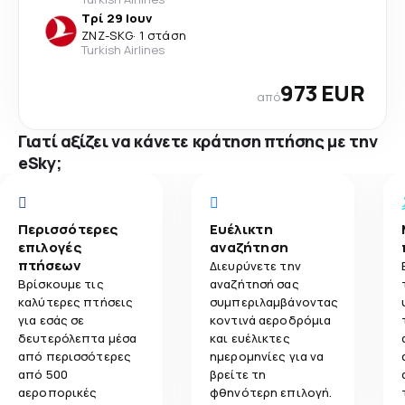
Τρί 29 Ιουν
ZNZ
-
SKG
·
1 στάση
Turkish Airlines
973 EUR
από
Γιατί αξίζει να κάνετε κράτηση πτήσης με την
eSky;
Περισσότερες
Ευέλικτη
επιλογές
αναζήτηση
πτήσεων
Διευρύνετε την
Βρίσκουμε τις
αναζήτησή σας
καλύτερες πτήσεις
συμπεριλαμβάνοντας
για εσάς σε
κοντινά αεροδρόμια
δευτερόλεπτα μέσα
και ευέλικτες
από περισσότερες
ημερομηνίες για να
από 500
βρείτε τη
αεροπορικές
φθηνότερη επιλογή.