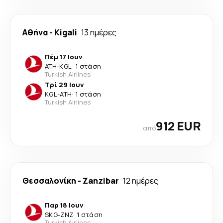
Αθήνα
-
Kigali
13 ημέρες
Πέμ 17 Ιουν
ATH
-
KGL
·
1 στάση
Turkish Airlines
Τρί 29 Ιουν
KGL
-
ATH
·
1 στάση
Turkish Airlines
912 EUR
από
Θεσσαλονίκη
-
Zanzibar
12 ημέρες
Παρ 18 Ιουν
SKG
-
ZNZ
·
1 στάση
Turkish Airlines