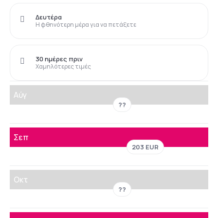
Δευτέρα
Η φθηνότερη μέρα για να πετάξετε
30 ημέρες πριν
Χαμηλότερες τιμές
Αύγ
??
Σεπ
203 EUR
Οκτ
??