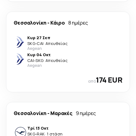
Θεσσαλονίκη
-
Κάιρο
8 ημέρες
Κυρ 27 Σεπ
SKG
-
CAI
·
Απευθείας
Aegean
Κυρ 04 Οκτ
CAI
-
SKG
·
Απευθείας
Aegean
174 EUR
από
Θεσσαλονίκη
-
Μαρακές
9 ημέρες
Τρί 13 Οκτ
SKG
-
RAK
·
1 στάση