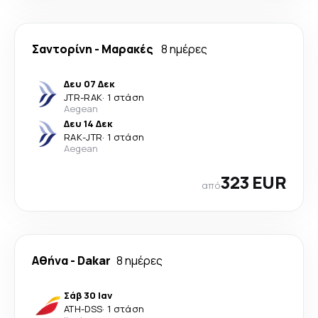
Σαντορίνη
-
Μαρακές
8 ημέρες
Δευ 07 Δεκ
JTR
-
RAK
·
1 στάση
Aegean
Δευ 14 Δεκ
RAK
-
JTR
·
1 στάση
Aegean
323 EUR
από
Αθήνα
-
Dakar
8 ημέρες
Σάβ 30 Ιαν
ATH
-
DSS
·
1 στάση