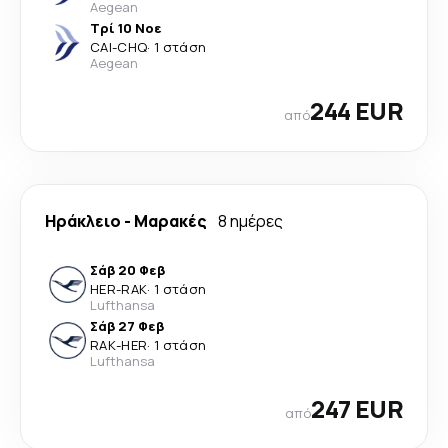
Aegean
Τρί 10 Νοε
CAI
-
CHQ
·
1 στάση
Aegean
244 EUR
από
Ηράκλειο
-
Μαρακές
8 ημέρες
Σάβ 20 Φεβ
HER
-
RAK
·
1 στάση
Lufthansa
Σάβ 27 Φεβ
RAK
-
HER
·
1 στάση
Lufthansa
247 EUR
από