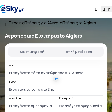
Πτήσεις
Πτήσεις για Αλγερία
Πτήσεις to Algiers
Αεροπορικά Εισιτήρια to Algiers
Με επιστροφή
Απλή μετάβαση
Από
Προς
Αναχώρηση
Επιστροφή