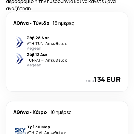
αεροδρόμιο ή την ημερομηνία και να κάνετε ξανά
αναζήτηση.
Αθήνα
-
Τύνιδα
15 ημέρες
Σάβ 28 Νοε
ATH
-
TUN
·
Απευθείας
Aegean
Σάβ 12 Δεκ
TUN
-
ATH
·
Απευθείας
Aegean
134 EUR
από
Αθήνα
-
Κάιρο
10 ημέρες
Τρί 30 Μαρ
ATH
-
CAI
·
Απευθείας