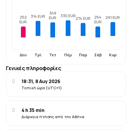
349
330 EUR
314 EUR
254
252
291 EUR
EUR
274 EUR
EUR
EUR
Δευ
Τετ
Σάβ
Τρί
Πέμ
Παρ
Κυρ
Γενικές πληροφορίες
18:31, 8 Αυγ 2026
Τοπική ώρα (UTC+1)
4 h 35 min
Διάρκεια πτήσης από την Αθήνα