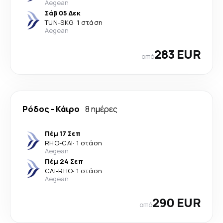
Aegean
Σάβ 05 Δεκ
TUN
-
SKG
·
1 στάση
Aegean
283 EUR
από
Ρόδος
-
Κάιρο
8 ημέρες
Πέμ 17 Σεπ
RHO
-
CAI
·
1 στάση
Aegean
Πέμ 24 Σεπ
CAI
-
RHO
·
1 στάση
Aegean
290 EUR
από