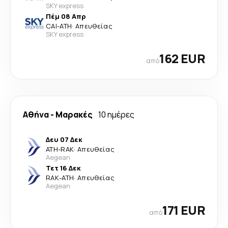
SKY express
Πέμ 08 Απρ
CAI
-
ATH
·
Απευθείας
SKY express
162 EUR
από
Αθήνα
-
Μαρακές
10 ημέρες
Δευ 07 Δεκ
ATH
-
RAK
·
Απευθείας
Aegean
Τετ 16 Δεκ
RAK
-
ATH
·
Απευθείας
Aegean
171 EUR
από