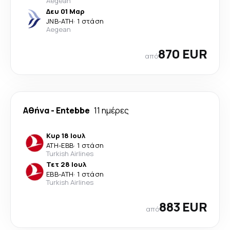
Aegean
Δευ 01 Μαρ
JNB
-
ATH
·
1 στάση
Aegean
870 EUR
από
Αθήνα
-
Entebbe
11 ημέρες
Κυρ 18 Ιουλ
ATH
-
EBB
·
1 στάση
Turkish Airlines
Τετ 28 Ιουλ
EBB
-
ATH
·
1 στάση
Turkish Airlines
883 EUR
από