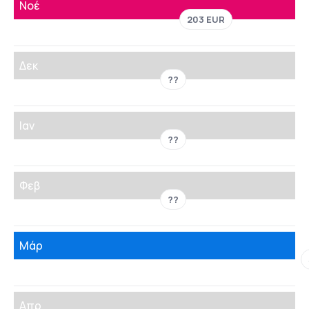
Νοέ
203 EUR
Δεκ
??
Ιαν
??
Φεβ
??
Μάρ
Απρ