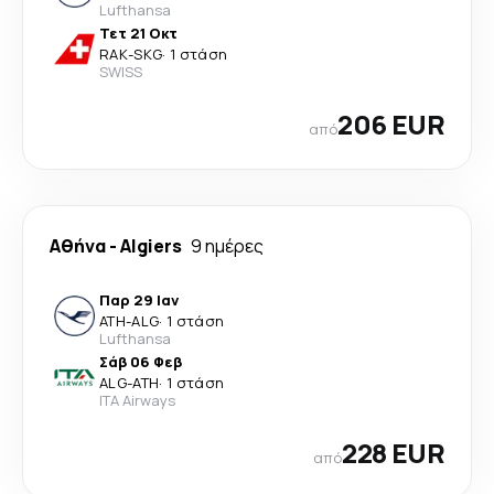
Lufthansa
Τετ 21 Οκτ
RAK
-
SKG
·
1 στάση
SWISS
206 EUR
από
Αθήνα
-
Algiers
9 ημέρες
Παρ 29 Ιαν
ATH
-
ALG
·
1 στάση
Lufthansa
Σάβ 06 Φεβ
ALG
-
ATH
·
1 στάση
ITA Airways
228 EUR
από